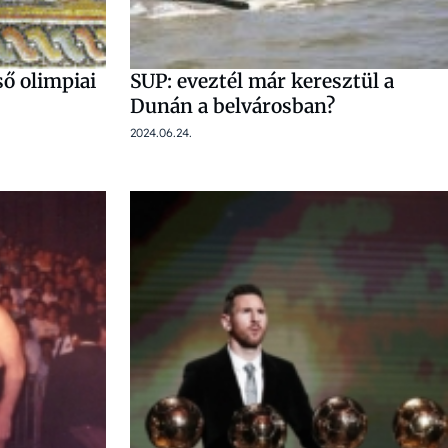
ső olimpiai
SUP: eveztél már keresztül a
Dunán a belvárosban?
2024.06.24.