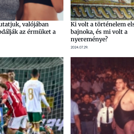
tatjuk, valójában
Ki volt a történelem el
pdálják az érmüket a
bajnoka, és mi volt a
nyereménye?
2024.07.29.