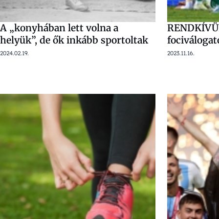
A „konyhában lett volna a
RENDKÍVÜLI
helyük”, de ők inkább sportoltak
fociválogat
2024.02.19.
2023.11.16.