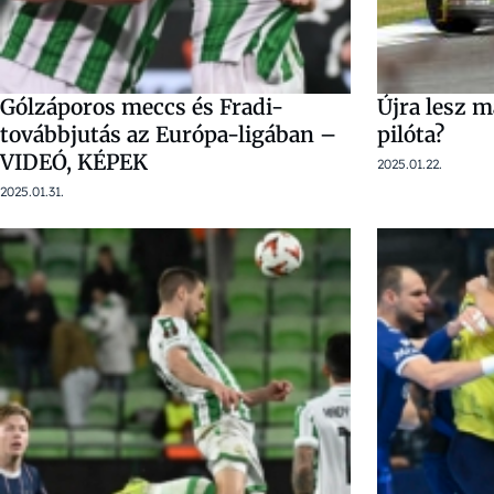
Gólzáporos meccs és Fradi-
Újra lesz 
továbbjutás az Európa-ligában –
pilóta?
VIDEÓ, KÉPEK
2025.01.22.
2025.01.31.