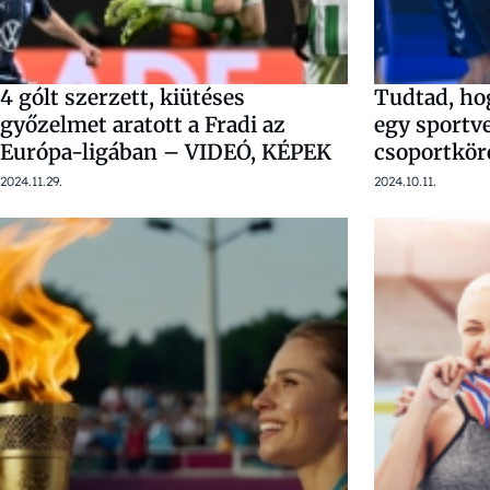
4 gólt szerzett, kiütéses
Tudtad, ho
győzelmet aratott a Fradi az
egy sportv
Európa-ligában – VIDEÓ, KÉPEK
csoportkör
2024.11.29.
2024.10.11.