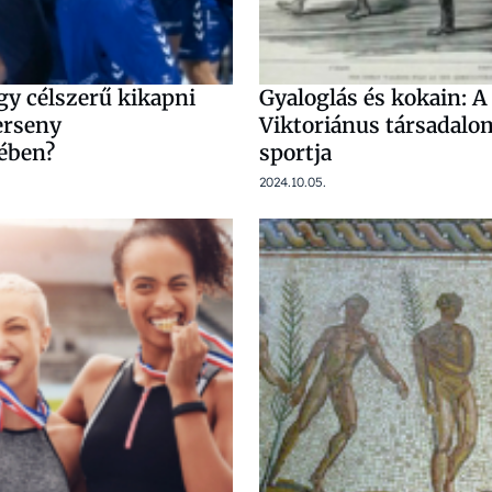
gy célszerű kikapni
Gyaloglás és kokain: A
erseny
Viktoriánus társadalo
ében?
sportja
2024.10.05.