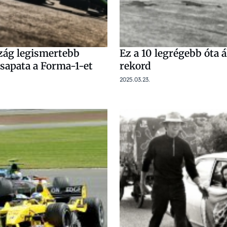
ág legismertebb
Ez a 10 legrégebb óta á
sapata a Forma-1-et
rekord
2025.03.23.