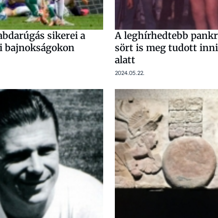
abdarúgás sikerei a
A leghírhedtebb pankr
i bajnokságokon
sört is meg tudott inni
alatt
2024.05.22.