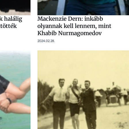
 halálig
Mackenzie Dern: inkább
ltötték
olyannak kell lennem, mint
Khabib Nurmagomedov
2024.02.28.