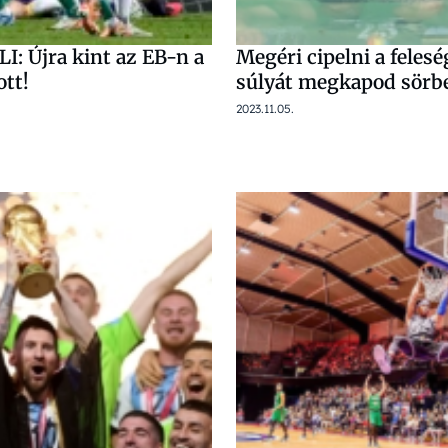
: Újra kint az EB-n a
Megéri cipelni a felesé
ott!
súlyát megkapod sörb
2023.11.05.