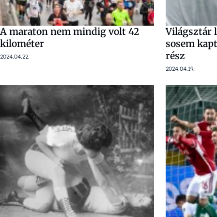
A maraton nem mindig volt 42
Világsztár 
kilométer
sosem kapt
rész
2024.04.22.
2024.04.19.