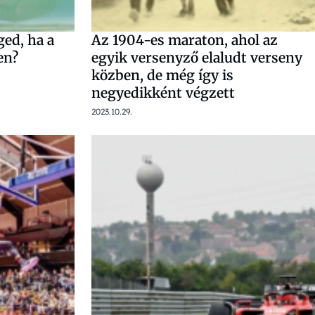
ged, ha a
Az 1904-es maraton, ahol az
en?
egyik versenyző elaludt verseny
közben, de még így is
negyedikként végzett
2023.10.29.