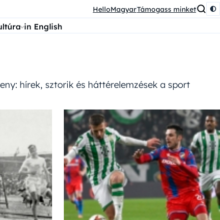
HelloMagyar
Támogass minket
ultúra
in English
eny: hírek, sztorik és háttérelemzések a sport