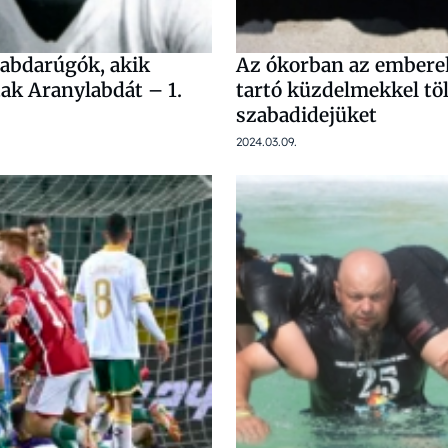
labdarúgók, akik
Az ókorban az emberek
ak Aranylabdát – 1.
tartó küzdelmekkel tö
szabadidejüket
2024.03.09.