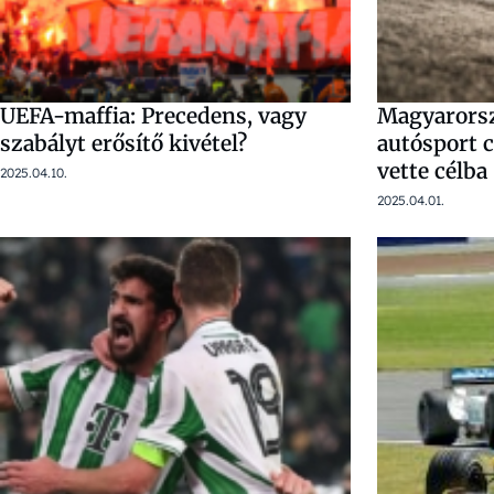
UEFA-maffia: Precedens, vagy
Magyarorsz
szabályt erősítő kivétel?
autósport c
vette célba
2025.04.10.
2025.04.01.