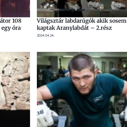
átor 108
Világsztár labdarúgók akik sosem
 egy óra
kaptak Aranylabdát – 2.rész
2024.04.24.