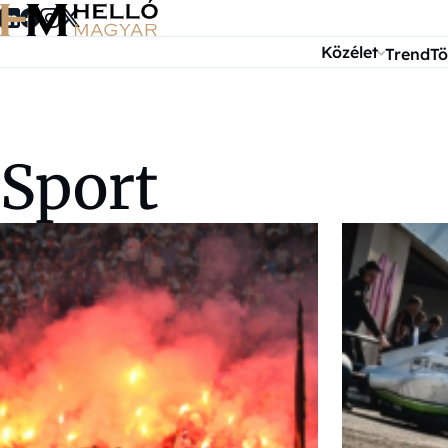
Ugrás a tartalomra
Közélet
Trend
Tö
Sport