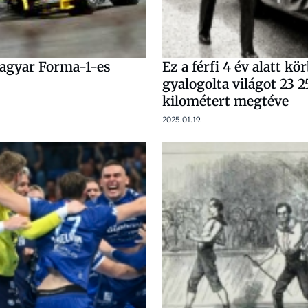
magyar Forma-1-es
Ez a férfi 4 év alatt kö
gyalogolta világot 23 2
kilométert megtéve
2025.01.19.