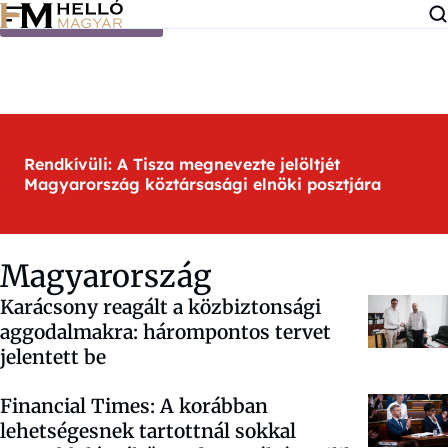
Ugrás a tartalomra
Rendkívüli: A Tisza megnevezte jelöltjét
Magyarország köztársasági elnöki posztjára
Magyarország
Karácsony reagált a közbiztonsági
aggodalmakra: hárompontos tervet
jelentett be
Financial Times: A korábban
lehetségesnek tartottnál sokkal