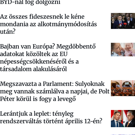
BYD-nál fog dolgozni
Az összes fideszesnek le kéne
mondania az alkotmánymódosítás
után?
Bajban van Európa? Megdöbbentő
adatokat közöltek az EU
népességcsökkenéséről és a
társadalom alakulásáról
Megszavazta a Parlament: Sulyoknak
meg vannak számlálva a napjai, de Polt
Péter körül is fogy a levegő
Lerántjuk a leplet: tényleg
rendszerváltás történt április 12-én?