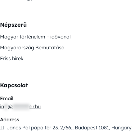
Népszerű
Magyar történelem – idővonal
Magyarország Bemutatása
Friss hírek
Kapcsolat
Email
in
**
@
*********
ar.hu
Address
II. János Pál pápa tér 23. 2/66., Budapest 1081, Hungary