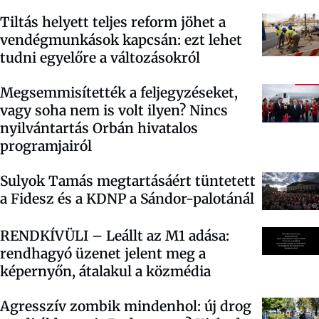
Tiltás helyett teljes reform jöhet a
vendégmunkások kapcsán: ezt lehet
tudni egyelőre a változásokról
Megsemmisítették a feljegyzéseket,
vagy soha nem is volt ilyen? Nincs
nyilvántartás Orbán hivatalos
programjairól
Sulyok Tamás megtartásáért tüntetett
a Fidesz és a KDNP a Sándor-palotánál
RENDKÍVÜLI – Leállt az M1 adása:
rendhagyó üzenet jelent meg a
képernyőn, átalakul a közmédia
Agresszív zombik mindenhol: új drog