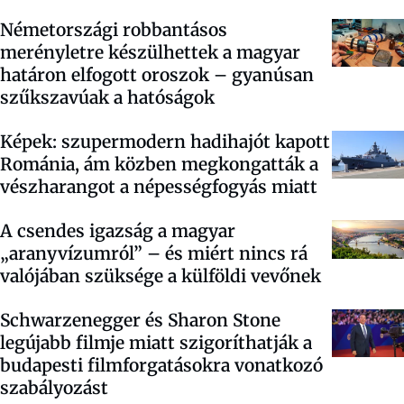
Németországi robbantásos
merényletre készülhettek a magyar
határon elfogott oroszok – gyanúsan
szűkszavúak a hatóságok
Képek: szupermodern hadihajót kapott
Románia, ám közben megkongatták a
vészharangot a népességfogyás miatt
A csendes igazság a magyar
„aranyvízumról” – és miért nincs rá
valójában szüksége a külföldi vevőnek
Schwarzenegger és Sharon Stone
legújabb filmje miatt szigoríthatják a
budapesti filmforgatásokra vonatkozó
szabályozást