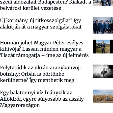
szedi áldozatait Budapesten? Kiakadt a
belvárosi kerület vezetése
Új kormány, új titkosszolgálat? Így
alakítják át a magyar szolgálatokat
Honnan jöhet Magyar Péter esélyes
kihívója? Lassan minden magyar a
Tiszát támogatja – íme az új felmérés
Folytatódik az ukrán aranykonvoj-
botrány: Orbán is börtönbe
kerülhetne? Így menthetik meg
Egy balatonnyi víz hiányzik az
Alföldről, egyre súlyosabb az aszály
Magyarországon