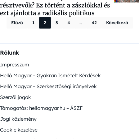
résztvevők? Ez történt a zászlókkal és
ezt ajánlotta a radikális politikus
Bejegyzések la
Előző
1
2
3
4
…
42
Következő
Rólunk
Impresszum
Helló Magyar – Gyakran Ismételt Kérdések
Helló Magyar – Szerkesztőségi irányelvek
Szerzői jogok
Támogatás: hellomagyar.hu – ÁSZF
Jogi közlemény
Cookie kezelése