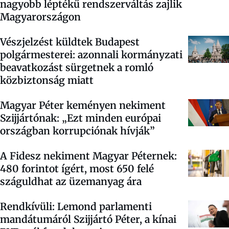
nagyobb léptékű rendszerváltás zajlik
Magyarországon
Vészjelzést küldtek Budapest
polgármesterei: azonnali kormányzati
beavatkozást sürgetnek a romló
közbiztonság miatt
Magyar Péter keményen nekiment
Szijjártónak: „Ezt minden európai
országban korrupciónak hívják”
A Fidesz nekiment Magyar Péternek:
480 forintot ígért, most 650 felé
száguldhat az üzemanyag ára
Rendkívüli: Lemond parlamenti
mandátumáról Szijjártó Péter, a kínai