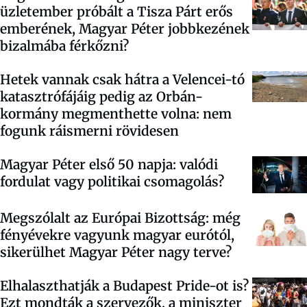
üzletember próbált a Tisza Párt erős
emberének, Magyar Péter jobbkezének
bizalmába férkőzni?
Hetek vannak csak hátra a Velencei-tó
katasztrófájáig pedig az Orbán-
kormány megmenthette volna: nem
fogunk ráismerni rövidesen
Magyar Péter első 50 napja: valódi
fordulat vagy politikai csomagolás?
Megszólalt az Európai Bizottság: még
fényévekre vagyunk magyar eurótól,
sikerülhet Magyar Péter nagy terve?
Elhalaszthatják a Budapest Pride-ot is?
Ezt mondták a szervezők, a miniszter