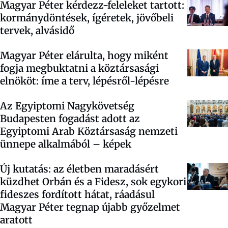
Magyar Péter kérdezz-feleleket tartott:
kormánydöntések, ígéretek, jövőbeli
tervek, alvásidő
Magyar Péter elárulta, hogy miként
fogja megbuktatni a köztársasági
elnököt: íme a terv, lépésről-lépésre
Az Egyiptomi Nagykövetség
Budapesten fogadást adott az
Egyiptomi Arab Köztársaság nemzeti
ünnepe alkalmából – képek
Új kutatás: az életben maradásért
küzdhet Orbán és a Fidesz, sok egykori
fideszes fordított hátat, ráadásul
Magyar Péter tegnap újabb győzelmet
aratott