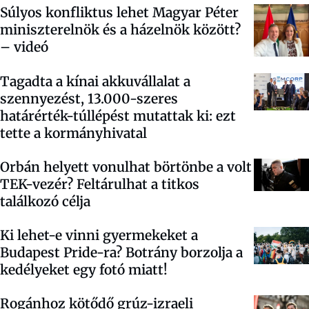
Súlyos konfliktus lehet Magyar Péter
miniszterelnök és a házelnök között?
– videó
Tagadta a kínai akkuvállalat a
szennyezést, 13.000-szeres
határérték-túllépést mutattak ki: ezt
tette a kormányhivatal
Orbán helyett vonulhat börtönbe a volt
TEK-vezér? Feltárulhat a titkos
találkozó célja
Ki lehet-e vinni gyermekeket a
Budapest Pride-ra? Botrány borzolja a
kedélyeket egy fotó miatt!
Rogánhoz kötődő grúz-izraeli