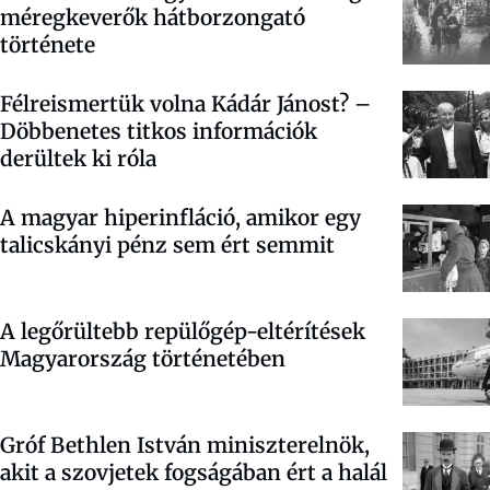
méregkeverők hátborzongató
története
Félreismertük volna Kádár Jánost? –
Döbbenetes titkos információk
derültek ki róla
A magyar hiperinfláció, amikor egy
talicskányi pénz sem ért semmit
A legőrültebb repülőgép-eltérítések
Magyarország történetében
Gróf Bethlen István miniszterelnök,
akit a szovjetek fogságában ért a halál