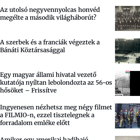
Az utolsó negyvennyolcas honvéd
megélte a második világháborút?
A szerbek és a franciák végeztek a
Bánáti Köztársasággal
Egy magyar állami hivatal vezető
kutatója nyíltan lebolondozta az 56-os
hősöket – Frissítve
Ingyenesen nézhetsz meg négy filmet
a FILMIO-n, ezzel tisztelegnek a
forradalom emléke előtt
Amikor egy amerikai hadihajó