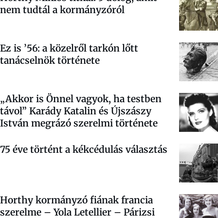
nem tudtál a kormányzóról
Ez is ’56: a közelről tarkón lőtt
tanácselnök története
„Akkor is Önnel vagyok, ha testben
távol” Karády Katalin és Újszászy
István megrázó szerelmi története
75 éve történt a kékcédulás választás
Horthy kormányzó fiának francia
szerelme – Yola Letellier – Párizsi