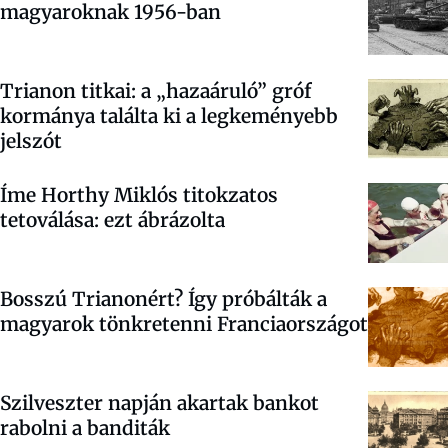
magyaroknak 1956-ban
Trianon titkai: a „hazaáruló” gróf
kormánya találta ki a legkeményebb
jelszót
Íme Horthy Miklós titokzatos
tetoválása: ezt ábrázolta
Bosszú Trianonért? Így próbálták a
magyarok tönkretenni Franciaországot
Szilveszter napján akartak bankot
rabolni a banditák