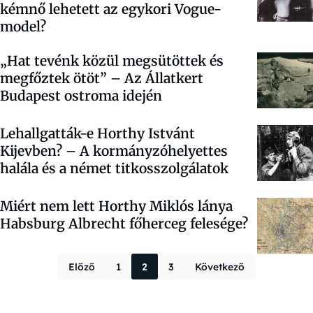
kémnő lehetett az egykori Vogue-
model?
„Hat tevénk közül megsütöttek és
megfőztek ötöt” – Az Állatkert
Budapest ostroma idején
Lehallgatták-e Horthy Istvánt
Kijevben? – A kormányzóhelyettes
halála és a német titkosszolgálatok
Miért nem lett Horthy Miklós lánya
Habsburg Albrecht főherceg felesége?
Bejegyzések la
Előző
1
2
3
Következő