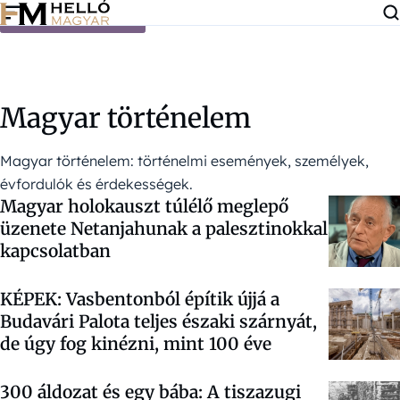
Ugrás a tartalomra
Magyar történelem
Magyar történelem: történelmi események, személyek,
évfordulók és érdekességek.
Magyar holokauszt túlélő meglepő
üzenete Netanjahunak a palesztinokkal
kapcsolatban
KÉPEK: Vasbentonból építik újjá a
Budavári Palota teljes északi szárnyát,
de úgy fog kinézni, mint 100 éve
300 áldozat és egy bába: A tiszazugi