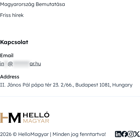
Magyarország Bemutatása
Friss hírek
Kapcsolat
Email
in
**
@
*********
ar.hu
Address
II. János Pál pápa tér 23. 2/66., Budapest 1081, Hungary
2026 © HelloMagyar | Minden jog fenntartva!