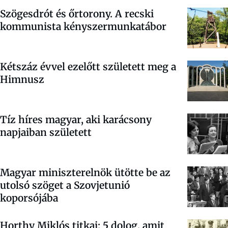
Szögesdrót és őrtorony. A recski
kommunista kényszermunkatábor
Kétszáz évvel ezelőtt született meg a
Himnusz
Tíz híres magyar, aki karácsony
napjaiban született
Magyar miniszterelnök ütötte be az
utolsó szöget a Szovjetunió
koporsójába
Horthy Miklós titkai: 5 dolog, amit