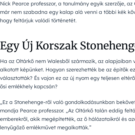
Nick Pearce professzor, a tanulmány egyik szerzője, az
már nem szabadna egy kalap alá venni a többi kék kőv
hogy feltárjuk valódi történetét.
Egy Új Korszak Stoneheng
Ha az Oltárkő nem Walesből származik, az alapjaiban 
alkotott képünket. Hogyan szerezhették be az építők ez
választották? És vajon ez az új nyom egy teljesen eltérő
ősi emlékhely kapcsán?
„Ez a Stonehenge-ről való gondolkodásunkban bekövet
mondja Pearce professzor. „Az Oltárkő talán eddig felt
emberekről, akik megépítették, az ő hálózataikról és az
lenyűgöző emlékművet megalkották.”