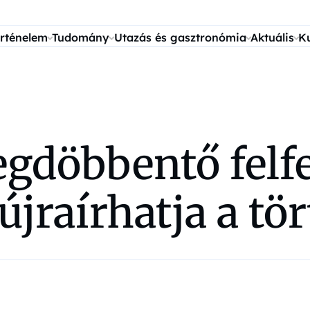
rténelem
Tudomány
Utazás és gasztronómia
Aktuális
K
gdöbbentő felfe
újraírhatja a tö