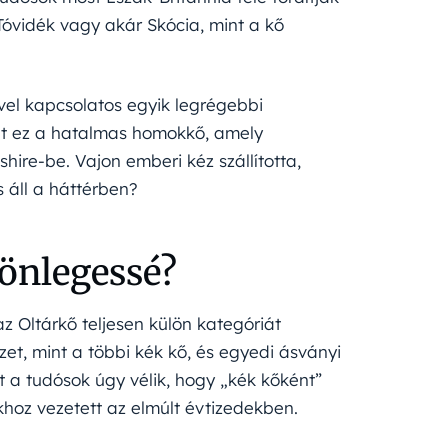
 Tóvidék vagy akár Skócia, mint a kő
el kapcsolatos egyik legrégebbi
rült ez a hatalmas homokkő, amely
ire-be. Vajon emberi kéz szállította,
 áll a háttérben?
lönlegessé?
az Oltárkő teljesen külön kategóriát
et, mint a többi kék kő, és egyedi ásványi
t a tudósok úgy vélik, hogy „kék kőként”
khoz vezetett az elmúlt évtizedekben.