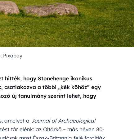
s: Pixabay
t hitték, hogy Stonehenge ikonikus
, csatlakozva a többi „kék kőhöz” egy
ozó új tanulmány szerint lehet, hogy
ás, amelyet a
Journal of Archaeological
ést tár elénk: az Oltárkő – más néven 80-
udósok most Észak-Britannia felé fordítják