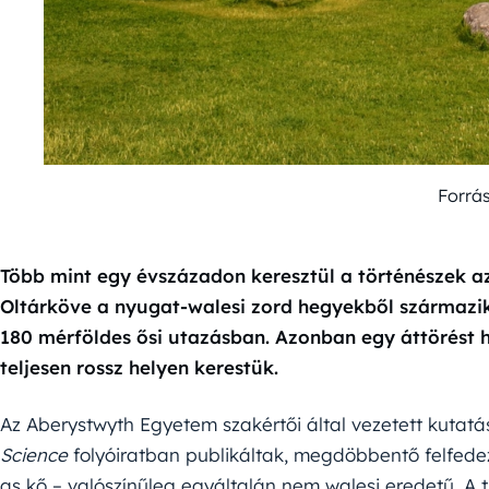
Forrá
Több mint egy évszázadon keresztül a történészek az
Oltárköve a nyugat-walesi zord hegyekből származik
180 mérföldes ősi utazásban. Azonban egy áttörést h
teljesen rossz helyen kerestük.
Az Aberystwyth Egyetem szakértői által vezetett kutat
Science
folyóiratban publikáltak, megdöbbentő felfedez
as kő – valószínűleg egyáltalán nem walesi eredetű. A t