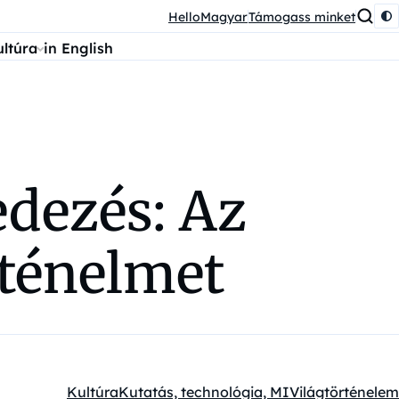
HelloMagyar
Támogass minket
ultúra
in English
dezés: Az
rténelmet
Kultúra
Kutatás, technológia, MI
Világtörténelem