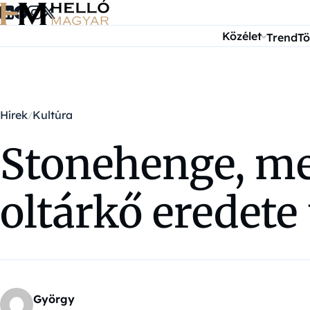
Ugrás a tartalomra
Közélet
Trend
Tö
Hírek
Kultúra
Stonehenge, me
oltárkő eredete 
György