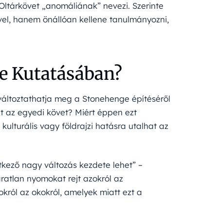
 Oltárkövet „anomáliának” nevezi. Szerinte
el, hanem önállóan kellene tanulmányozni,
e Kutatásában?
változtathatja meg a Stonehenge építéséről
t az egyedi követ? Miért éppen ezt
 kulturális vagy földrajzi hatásra utalhat az
kező nagy változás kezdete lehet” –
áratlan nyomokat rejt azokról az
okról az okokról, amelyek miatt ezt a