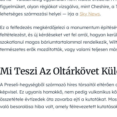
figyelmüket, olyan régiókat vizsgálva, mint Cheshire, a
lehetséges származási helyei — írja a
Sky News
.
Ez a felfedezés megkérdőjelezi a monumentum építésév
feltételezést, és új kérdéseket vet fel arról, hogyan ke
szokatlanul magas báriumtartalommal rendelkezik, Wiltsh
természetes erők mozdították, vagy valami teljesen más
Mi Teszi Az Oltárkövet Kü
A Preseli-hegységből származó híres társaitól eltérően 
képvisel. Ez ugyanis homokkő, nem pedig vulkanikus kőz
összetétele évtizedek óta zavarba ejti a kutatókat. Mos
való besorolása hiba volt, amely félrevezetett kutatáso