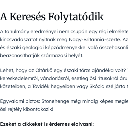
A Keresés Folytatódik
A tanulmány eredményei nem csupán egy régi elmélete
kincsvadászatot nyitnak meg Nagy-Britannia-szerte. Az
és északi geológiai képződményekkel való összehasonlí
beazonosíthatják származási helyét.
Lehet, hogy az Oltárkő egy északi törzs ajándéka volt? 
kereskedelemről, vándorlásról, esetleg ősi rítusokról á
kőzeteiben, a Tóvidék hegyeiben vagy Skócia széljárta t
Egyvalami biztos: Stonehenge még mindig képes meglep
ősi rejtély kibontakozik!
Ezeket a cikkeket is érdemes elolvasni: