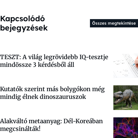
Kapcsolódó
Összes megtekintése
bejegyzések
TESZT: A világ legrövidebb IQ-tesztje
mindössze 3 kérdésből áll
Kutatók szerint más bolygókon még
mindig élnek dinoszauruszok
Alakváltó metaanyag: Dél-Koreában
megcsinálták!