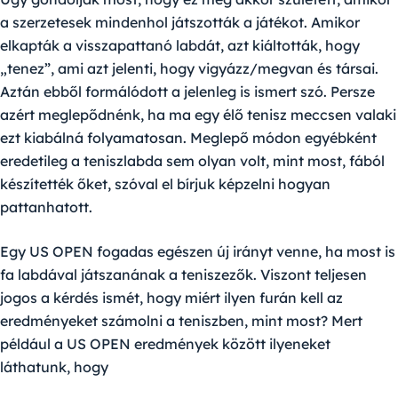
a szerzetesek mindenhol játszották a játékot. Amikor
elkapták a visszapattanó labdát, azt kiáltották, hogy
„tenez”, ami azt jelenti, hogy vigyázz/megvan és társai.
Aztán ebből formálódott a jelenleg is ismert szó. Persze
azért meglepődnénk, ha ma egy élő tenisz meccsen valaki
ezt kiabálná folyamatosan. Meglepő módon egyébként
eredetileg a teniszlabda sem olyan volt, mint most, fából
készítették őket, szóval el bírjuk képzelni hogyan
pattanhatott.
Egy US OPEN fogadas egészen új irányt venne, ha most is
fa labdával játszanának a teniszezők. Viszont teljesen
jogos a kérdés ismét, hogy miért ilyen furán kell az
eredményeket számolni a teniszben, mint most? Mert
például a US OPEN eredmények között ilyeneket
láthatunk, hogy