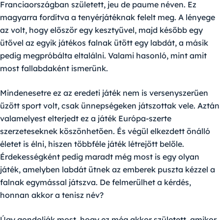
Franciaországban született, jeu de paume néven. Ez
magyarra fordítva a tenyérjátéknak felelt meg. A lényege
az volt, hogy először egy kesztyűvel, majd később egy
ütővel az egyik játékos falnak ütött egy labdát, a másik
pedig megpróbálta eltalálni. Valami hasonló, mint amit
most fallabdaként ismerünk.
Mindenesetre ez az eredeti játék nem is versenyszerűen
űzött sport volt, csak ünnepségeken játszottak vele. Aztán
valamelyest elterjedt ez a játék Európa-szerte
szerzeteseknek köszönhetően. És végül elkezdett önálló
életet is élni, hiszen többféle játék létrejött belőle.
Érdekességként pedig maradt még most is egy olyan
játék, amelyben labdát ütnek az emberek puszta kézzel a
falnak egymással játszva. De felmerülhet a kérdés,
honnan akkor a tenisz név?
Úgy gondolják most, hogy ez még akkor született, amikor