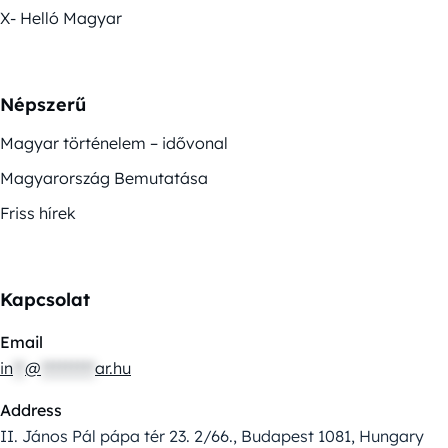
X- Helló Magyar
Népszerű
Magyar történelem – idővonal
Magyarország Bemutatása
Friss hírek
Kapcsolat
Email
in
**
@
*********
ar.hu
Address
II. János Pál pápa tér 23. 2/66., Budapest 1081, Hungary