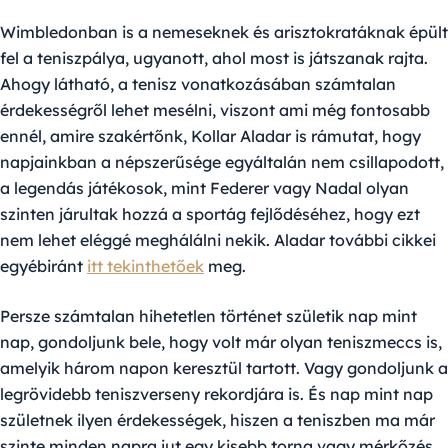
Wimbledonban is a nemeseknek és arisztokratáknak épült
fel a teniszpálya, ugyanott, ahol most is játszanak rajta.
Ahogy látható, a tenisz vonatkozásában számtalan
érdekességről lehet mesélni, viszont ami még fontosabb
ennél, amire szakértőnk, Kollar Aladar is rámutat, hogy
napjainkban a népszerűsége egyáltalán nem csillapodott,
a legendás játékosok, mint Federer vagy Nadal olyan
szinten járultak hozzá a sportág fejlődéséhez, hogy ezt
nem lehet eléggé meghálálni nekik. Aladar további cikkei
egyébiránt
itt tekinthetőek
meg.
Persze számtalan hihetetlen történet születik nap mint
nap, gondoljunk bele, hogy volt már olyan teniszmeccs is,
amelyik három napon keresztül tartott. Vagy gondoljunk a
legrövidebb teniszverseny rekordjára is. És nap mint nap
születnek ilyen érdekességek, hiszen a teniszben ma már
szinte minden napra jut egy kisebb torna vagy mérkőzés.