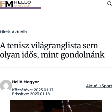
Ugrás a tartalomra
Hírek
Aktuális
A tenisz világranglista sem
olyan idős, mint gondolnánk
Helló Magyar
Aktuális
Sport
Kategóriák:
Közzétéve:
2023.01.17.
Frissítve:
2023.01.18.