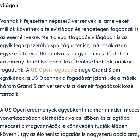
világon.
Vannak kifejezetten népszerű versenyek is, amelyeket
milliók követnek a televízióban és rengetegen fogadnak is
az eseményekre. Mert a sportfogadás világában is az
egyik legnépszerűbb sportág a tenisz, már csak azon
egyszerű tényből kiindulva is, hogy itt nincs döntetlen
eredmény, tehát két opció közül választhatunk, amikor
fogadunk. A
US Open fogadás
a négy Grand Slam
egyikének, a US Opennek a fogadását jelenti, de a másik
három Grand Slam verseny is a kiemelt fogadások közé
tartozik.
A US Open eredmények egyébként ma már minden meccs
vonatkozásában elérhetőek valós időben és a legtöbb
meccset a magyar nézők is könnyedén tudják élőben
követni. Így az élő tenisz fogadás is nagyszerű opció arra,