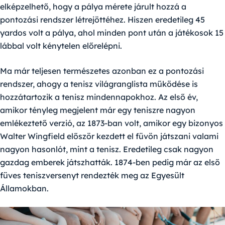
elképzelhető, hogy a pálya mérete járult hozzá a
pontozási rendszer létrejöttéhez. Hiszen eredetileg 45
yardos volt a pálya, ahol minden pont után a játékosok 15
lábbal volt kénytelen előrelépni.
Ma már teljesen természetes azonban ez a pontozási
rendszer, ahogy a tenisz világranglista működése is
hozzátartozik a tenisz mindennapokhoz. Az első év,
amikor tényleg megjelent már egy teniszre nagyon
emlékeztető verzió, az 1873-ban volt, amikor egy bizonyos
Walter Wingfield először kezdett el füvön játszani valami
nagyon hasonlót, mint a tenisz. Eredetileg csak nagyon
gazdag emberek játszhatták. 1874-ben pedig már az első
füves teniszversenyt rendezték meg az Egyesült
Államokban.