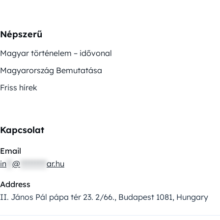
Népszerű
Magyar történelem – idővonal
Magyarország Bemutatása
Friss hírek
Kapcsolat
Email
in
**
@
*********
ar.hu
Address
II. János Pál pápa tér 23. 2/66., Budapest 1081, Hungary