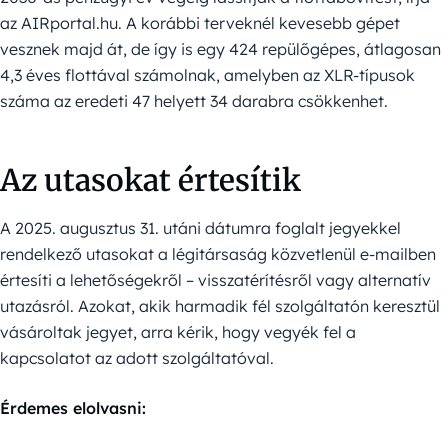
az AIRportal.hu. A korábbi terveknél kevesebb gépet
vesznek majd át, de így is egy 424 repülőgépes, átlagosan
4,3 éves flottával számolnak, amelyben az XLR-típusok
száma az eredeti 47 helyett 34 darabra csökkenhet.
Az utasokat értesítik
A 2025. augusztus 31. utáni dátumra foglalt jegyekkel
rendelkező utasokat a légitársaság közvetlenül e-mailben
értesíti a lehetőségekről – visszatérítésről vagy alternatív
utazásról. Azokat, akik harmadik fél szolgáltatón keresztül
vásároltak jegyet, arra kérik, hogy vegyék fel a
kapcsolatot az adott szolgáltatóval.
Érdemes elolvasni: