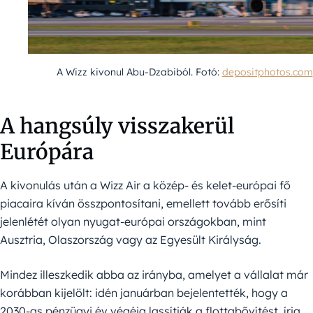
A Wizz kivonul Abu-Dzabiból. Fotó:
depositphotos.com
A hangsúly visszakerül
Európára
A kivonulás után a Wizz Air a közép- és kelet-európai fő
piacaira kíván összpontosítani, emellett tovább erősíti
jelenlétét olyan nyugat-európai országokban, mint
Ausztria, Olaszország vagy az Egyesült Királyság.
Mindez illeszkedik abba az irányba, amelyet a vállalat már
korábban kijelölt: idén januárban bejelentették, hogy a
2030-as pénzügyi év végéig lassítják a flottabővítést, írja