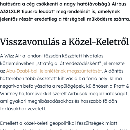
hatására a cég csökkenti a nagy hatótávolságú Airbus
A321XLR típusra leadott megrendelését is, amelynek
jelentős részét eredetileg a térségbeli működésre szánta.
Visszavonulás a Közel-Keletről
A Wizz Air a londoni tőzsdén közzétett hivatalos
közleményében „stratégiai átrendeződésként” jellemezte
az
Abu-Dzabi-beli jelenlétének megszüntetését
. A döntés
hátterében több összetett kihívás áll: a forró helyi klíma
negatívan befolyásolta a repülőgépek, különösen a Pratt &
Whitney hajtóművekkel szerelt Airbusok megbízhatóságát,
ami gyakori meghibásodásokhoz és hosszabb földön
tartásokhoz vezetett.
Emellett a közel-keleti geopolitikai feszültségek miatt