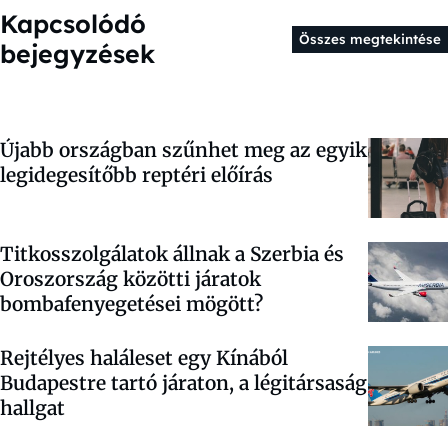
Kapcsolódó
Összes megtekintése
bejegyzések
Újabb országban szűnhet meg az egyik
legidegesítőbb reptéri előírás
Titkosszolgálatok állnak a Szerbia és
Oroszország közötti járatok
bombafenyegetései mögött?
Rejtélyes haláleset egy Kínából
Budapestre tartó járaton, a légitársaság
hallgat