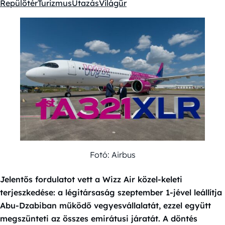
Repülőtér
Turizmus
Utazás
Világűr
Kategóriák:
Fotó: Airbus
Jelentős fordulatot vett a Wizz Air közel-keleti
terjeszkedése: a légitársaság szeptember 1-jével leállítja
Abu-Dzabiban működő vegyesvállalatát, ezzel együtt
megszünteti az összes emirátusi járatát. A döntés