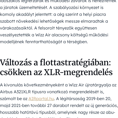
időszakos légtérzárak és működési zavarok is nehezítették
a járatok üzemeltetését. A szabályozási környezet is
komoly akadályt jelentett: a cég szerint a helyi piacra
szabott növekedési lehetőségek messze elmaradtak a
várakozásaiktól. A felsorolt tényezők együttesen
veszélyeztették a Wizz Air alacsony költségű működési
modelljének fenntarthatóságát a térségben.
Változás a flottastratégiában:
csökken az XLR-megrendelés
A kivonulás következményeként a Wizz Air újratárgyalja az
Airbus A321XLR típusra vonatkozó megrendelését is,
számolt be az
AIRportal.hu
. A légitársaság 2019-ben 20,
majd 2021-ben további 27 darabot rendelt az új generációs,
hosszabb hatótávú típusból, amelynek nagy része az abu-