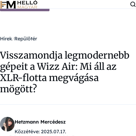
Ugrás a tartalomra
Hírek
Repülőtér
Visszamondja legmodernebb
gépeit a Wizz Air: Mi áll az
XLR-flotta megvágása
mögött?
Hetzmann Mercédesz
Közzétéve:
2025.07.17.