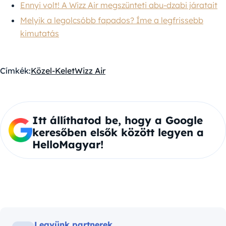
Ennyi volt! A Wizz Air megszünteti abu-dzabi járatait
Melyik a legolcsóbb fapados? Íme a legfrissebb
kimutatás
Címkék:
Közel-Kelet
Wizz Air
Itt állíthatod be, hogy a Google
keresőben elsők között legyen a
HelloMagyar!
Legyünk partnerek