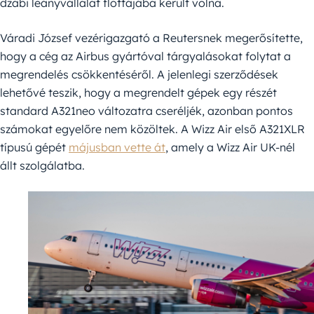
dzabi leányvállalat flottájába került volna.
Váradi József vezérigazgató a Reutersnek megerősítette,
hogy a cég az Airbus gyártóval tárgyalásokat folytat a
megrendelés csökkentéséről. A jelenlegi szerződések
lehetővé teszik, hogy a megrendelt gépek egy részét
standard A321neo változatra cseréljék, azonban pontos
számokat egyelőre nem közöltek. A Wizz Air első A321XLR
típusú gépét
májusban vette át
, amely a Wizz Air UK-nél
állt szolgálatba.