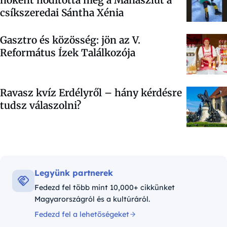
csíkszeredai Sántha Xénia
Gasztro és közösség: jön az V.
Református Ízek Találkozója
Ravasz kvíz Erdélyről – hány kérdésre
tudsz válaszolni?
Legyünk partnerek
Fedezd fel több mint 10,000+ cikkünket
Magyarországról és a kultúráról.
Fedezd fel a lehetőségeket