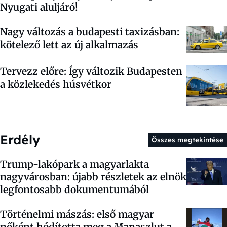
Nyugati aluljáró!
Nagy változás a budapesti taxizásban:
kötelező lett az új alkalmazás
Tervezz előre: Így változik Budapesten
a közlekedés húsvétkor
Erdély
Összes megtekintése
Trump-lakópark a magyarlakta
nagyvárosban: újabb részletek az elnök
legfontosabb dokumentumából
Történelmi mászás: első magyar
nőként hódította meg a Manaszlut a