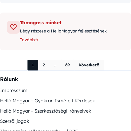
Támogass minket
Légy részese a HelloMagyar fejlesztésének
Tovább
Bejegyzések na
1
2
…
69
Következő
Rólunk
Impresszum
Helló Magyar – Gyakran Ismételt Kérdések
Helló Magyar – Szerkesztőségi irányelvek
Szerzői jogok