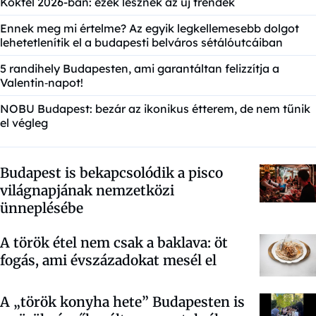
Koktél 2026-ban: ezek lesznek az új trendek
Ennek meg mi értelme? Az egyik legkellemesebb dolgot
lehetetlenítik el a budapesti belváros sétálóutcáiban
5 randihely Budapesten, ami garantáltan felizzítja a
Valentin‑napot!
NOBU Budapest: bezár az ikonikus étterem, de nem tűnik
el végleg
Budapest is bekapcsolódik a pisco
világnapjának nemzetközi
ünneplésébe
A török étel nem csak a baklava: öt
fogás, ami évszázadokat mesél el
A „török konyha hete” Budapesten is