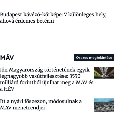
Budapest kávézó-körképe: 7 különleges hely,
ahová érdemes betérni
MÁV
Összes megtekintése
Jön Magyarország történetének egyik
legnagyobb vasútfejlesztése: 3550
milliárd forintból újulhat meg a MÁV és
a HÉV
Itt a nyári főszezon, módosulnak a
MÁV menetrendjei