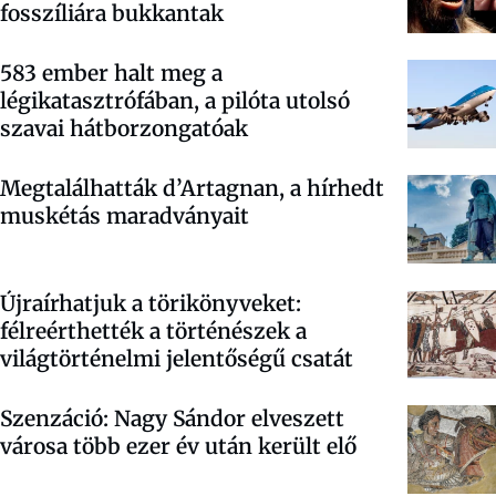
fosszíliára bukkantak
583 ember halt meg a
légikatasztrófában, a pilóta utolsó
szavai hátborzongatóak
Megtalálhatták d’Artagnan, a hírhedt
muskétás maradványait
Újraírhatjuk a törikönyveket:
félreérthették a történészek a
világtörténelmi jelentőségű csatát
Szenzáció: Nagy Sándor elveszett
városa több ezer év után került elő