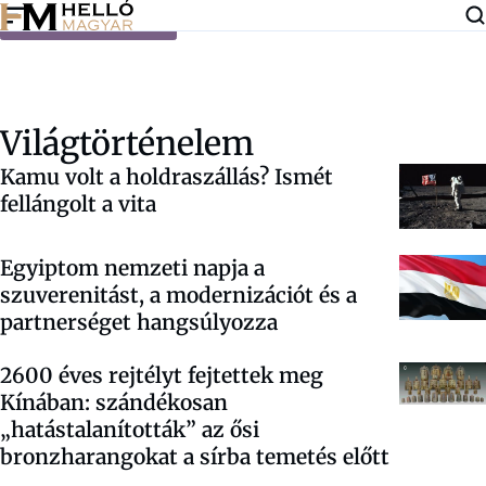
Ugrás a tartalomra
Világtörténelem
Kamu volt a holdraszállás? Ismét
fellángolt a vita
Egyiptom nemzeti napja a
szuverenitást, a modernizációt és a
partnerséget hangsúlyozza
2600 éves rejtélyt fejtettek meg
Kínában: szándékosan
„hatástalanították” az ősi
bronzharangokat a sírba temetés előtt