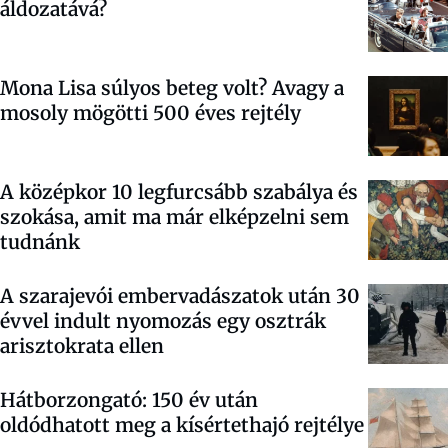
áldozatává?
Mona Lisa súlyos beteg volt? Avagy a
mosoly mögötti 500 éves rejtély
A középkor 10 legfurcsább szabálya és
szokása, amit ma már elképzelni sem
tudnánk
A szarajevói embervadászatok után 30
évvel indult nyomozás egy osztrák
arisztokrata ellen
Hátborzongató: 150 év után
oldódhatott meg a kísértethajó rejtélye