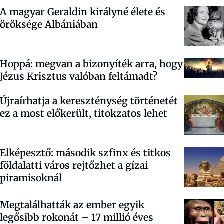
A magyar Geraldin királyné élete és
öröksége Albániában
Hoppá: megvan a bizonyíték arra, hogy
Jézus Krisztus valóban feltámadt?
Újraírhatja a kereszténység történetét
ez a most előkerült, titokzatos lehet
Elképesztő: második szfinx és titkos
földalatti város rejtőzhet a gízai
piramisoknál
Megtalálhatták az ember egyik
legősibb rokonát – 17 millió éves