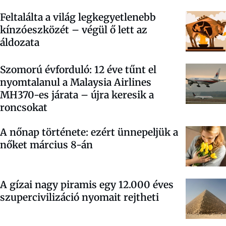
Feltalálta a világ legkegyetlenebb
kínzóeszközét – végül ő lett az
áldozata
Szomorú évforduló: 12 éve tűnt el
nyomtalanul a Malaysia Airlines
MH370-es járata – újra keresik a
roncsokat
A nőnap története: ezért ünnepeljük a
nőket március 8-án
A gízai nagy piramis egy 12.000 éves
szupercivilizáció nyomait rejtheti