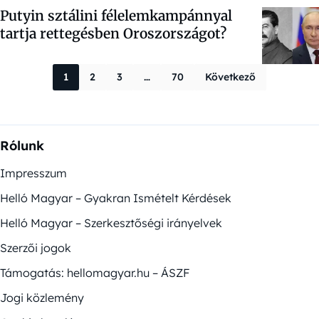
Putyin sztálini félelemkampánnyal
tartja rettegésben Oroszországot?
Bejegyzések la
1
2
3
…
70
Következő
Rólunk
Impresszum
Helló Magyar – Gyakran Ismételt Kérdések
Helló Magyar – Szerkesztőségi irányelvek
Szerzői jogok
Támogatás: hellomagyar.hu – ÁSZF
Jogi közlemény