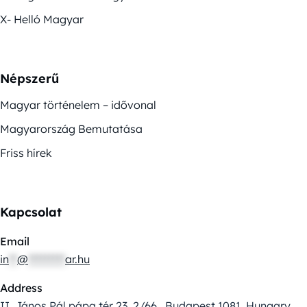
X- Helló Magyar
Népszerű
Magyar történelem – idővonal
Magyarország Bemutatása
Friss hírek
Kapcsolat
Email
in
**
@
*********
ar.hu
Address
II. János Pál pápa tér 23. 2/66., Budapest 1081, Hungary