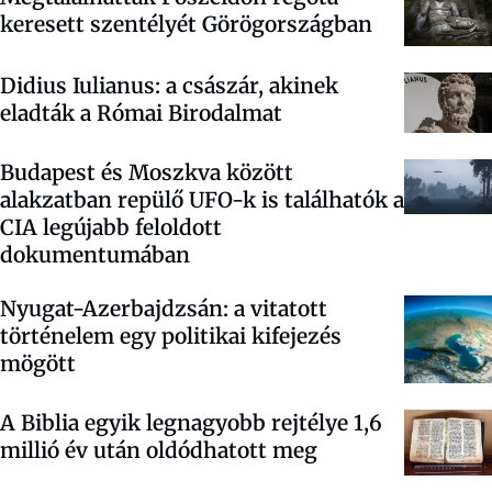
keresett szentélyét Görögországban
Didius Iulianus: a császár, akinek
eladták a Római Birodalmat
Budapest és Moszkva között
alakzatban repülő UFO-k is találhatók a
CIA legújabb feloldott
dokumentumában
Nyugat-Azerbajdzsán: a vitatott
történelem egy politikai kifejezés
mögött
A Biblia egyik legnagyobb rejtélye 1,6
millió év után oldódhatott meg