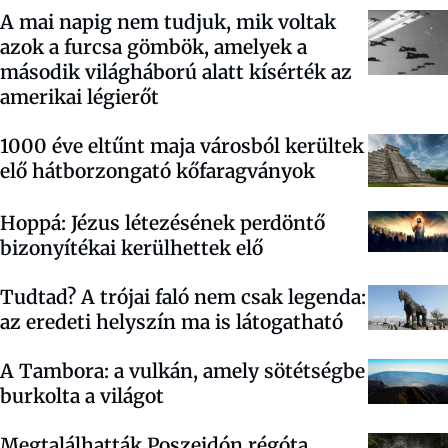
A mai napig nem tudjuk, mik voltak
azok a furcsa gömbök, amelyek a
második világháború alatt kísérték az
amerikai légierőt
1000 éve eltűnt maja városból kerültek
elő hátborzongató kőfaragványok
Hoppá: Jézus létezésének perdöntő
bizonyítékai kerülhettek elő
Tudtad? A trójai faló nem csak legenda:
az eredeti helyszín ma is látogatható
A Tambora: a vulkán, amely sötétségbe
burkolta a világot
Megtalálhatták Poszeidón régóta