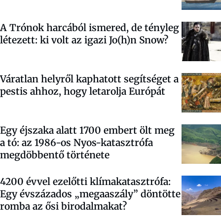
A Trónok harcából ismered, de tényleg
létezett: ki volt az igazi Jo(h)n Snow?
Váratlan helyről kaphatott segítséget a
pestis ahhoz, hogy letarolja Európát
Egy éjszaka alatt 1700 embert ölt meg
a tó: az 1986-os Nyos-katasztrófa
megdöbbentő története
4200 évvel ezelőtti klímakatasztrófa:
Egy évszázados „megaaszály” döntötte
romba az ősi birodalmakat?