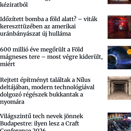
kéziratból
Időzített bomba a föld alatt? – viták
kereszttüzében az amerikai
uránbányászat új hulláma
600 millió éve megőrült a Föld
mágneses tere – most végre kiderült,
miért
Rejtett építményt találtak a Nílus
deltájában, modern technológiával
dolgozó régészek bukkantak a
nyomára
Világszintű tech nevek jönnek
Budapestre: ilyen lesz a Craft
Conference 2026