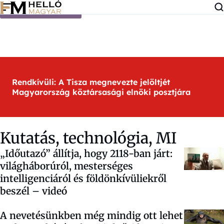
Ugrás a tartalomra
Rendkívüli: A Tisza megnevezte jelöltjét
Magyarország köztársasági elnöki posztjára
Kutatás, technológia, MI
„Időutazó” állítja, hogy 2118-ban járt:
világháborúról, mesterséges
intelligenciáról és földönkívüliekről
beszél – videó
A nevetésünkben még mindig ott lehet