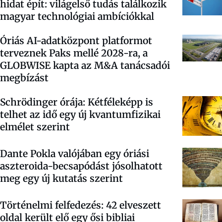
hidat épít: világelső tudás találkozik
magyar technológiai ambíciókkal
Óriás AI-adatközpont platformot
terveznek Paks mellé 2028-ra, a
GLOBWISE kapta az M&A tanácsadói
megbízást
Schrödinger órája: Kétféleképp is
telhet az idő egy új kvantumfizikai
elmélet szerint
Dante Pokla valójában egy óriási
aszteroida-becsapódást jósolhatott
meg egy új kutatás szerint
Történelmi felfedezés: 42 elveszett
oldal került elő egy ősi bibliai