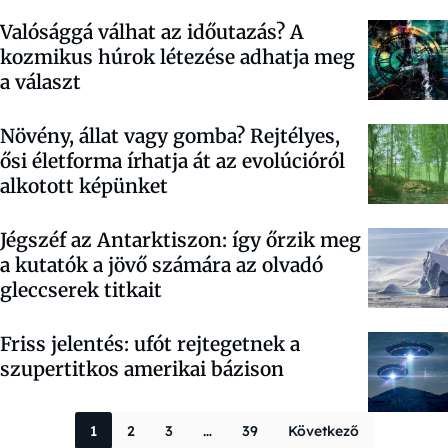
Valósággá válhat az időutazás? A
kozmikus húrok létezése adhatja meg
a választ
Növény, állat vagy gomba? Rejtélyes,
ősi életforma írhatja át az evolúcióról
alkotott képünket
Jégszéf az Antarktiszon: így őrzik meg
a kutatók a jövő számára az olvadó
gleccserek titkait
Friss jelentés: ufót rejtegetnek a
szupertitkos amerikai bázison
Bejegyzések la
1
2
3
…
39
Következő