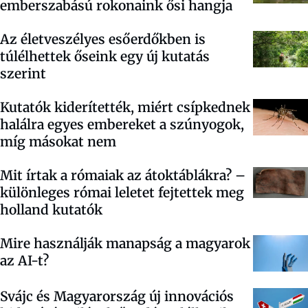
emberszabású rokonaink ősi hangja
Az életveszélyes esőerdőkben is
túlélhettek őseink egy új kutatás
szerint
Kutatók kiderítették, miért csípkednek
halálra egyes embereket a szúnyogok,
míg másokat nem
Mit írtak a rómaiak az átoktáblákra? –
különleges római leletet fejtettek meg
holland kutatók
Mire használják manapság a magyarok
az AI-t?
Svájc és Magyarország új innovációs