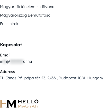
Magyar történelem – idővonal
Magyarország Bemutatása
Friss hírek
Kapcsolat
Email
in
**
@
*********
ar.hu
Address
II. János Pál pápa tér 23. 2/66., Budapest 1081, Hungary