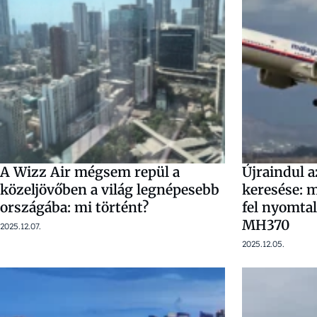
A Wizz Air mégsem repül a
Újraindul a
közeljövőben a világ legnépesebb
keresése: m
országába: mi történt?
fel nyomtal
MH370
2025.12.07.
2025.12.05.