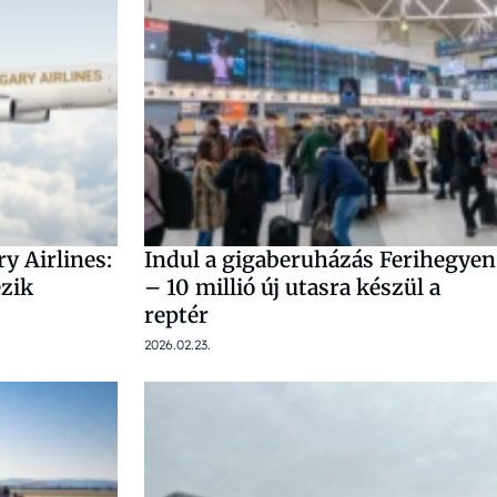
y Airlines:
Indul a gigaberuházás Ferihegyen
ezik
– 10 millió új utasra készül a
reptér
2026.02.23.