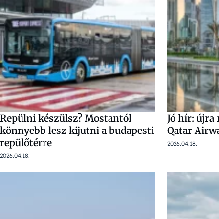
Repülni készülsz? Mostantól
Jó hír: újr
könnyebb lesz kijutni a budapesti
Qatar Airwa
repülőtérre
2026.04.18.
2026.04.18.