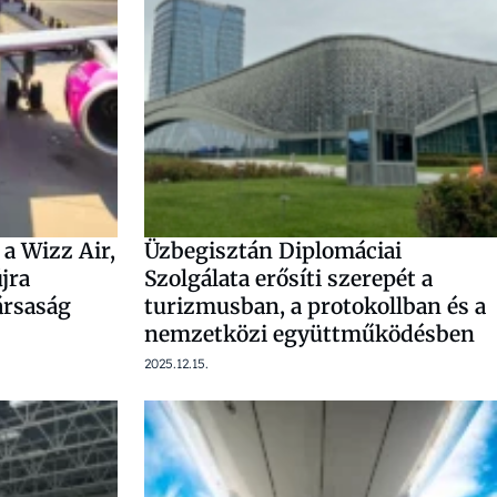
a Wizz Air,
Üzbegisztán Diplomáciai
jra
Szolgálata erősíti szerepét a
ársaság
turizmusban, a protokollban és a
nemzetközi együttműködésben
2025.12.15.