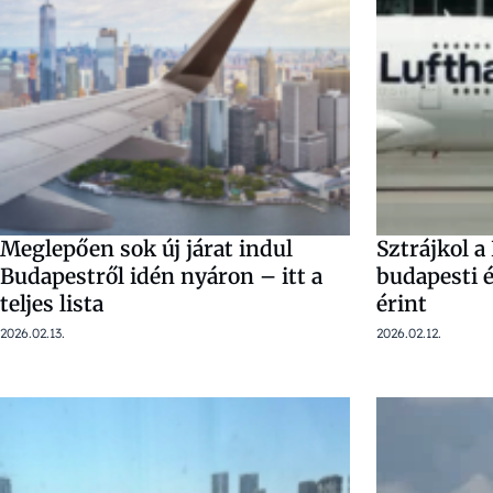
Meglepően sok új járat indul
Sztrájkol a
Budapestről idén nyáron – itt a
budapesti é
teljes lista
érint
2026.02.13.
2026.02.12.