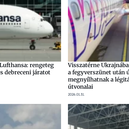
 Lufthansa: rengeteg
Visszatérne Ukrajnába 
s debreceni járatot
a fegyverszünet után ú
megnyílhatnak a légit
útvonalai
2026.01.31.