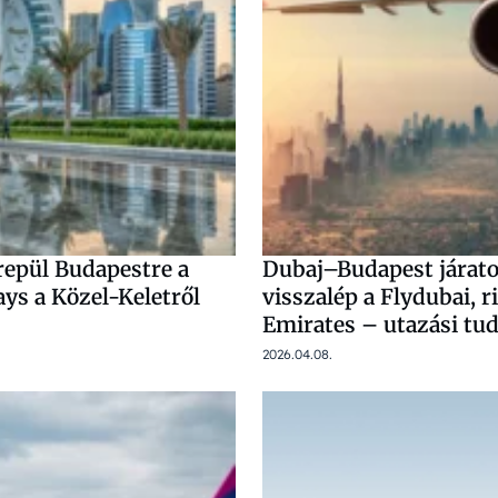
a repül Budapestre a
Dubaj–Budapest járato
ys a Közel-Keletről
visszalép a Flydubai, ri
Emirates – utazási tu
2026.04.08.