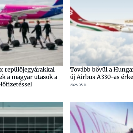
ix repülőjegyárakkal
Tovább bővül a Hungar
ek a magyar utasok a
új Airbus A330-as érk
lőfizetéssel
2026.03.11.