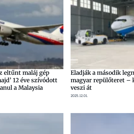
z eltűnt maláj gép
Eladják a második leg
ajd’ 12 éve szívódott
magyar repülőteret – k
anul a Malaysia
veszi át
2025.12.01.