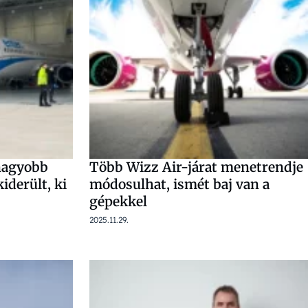
nagyobb
Több Wizz Air-járat menetrendje
iderült, ki
módosulhat, ismét baj van a
gépekkel
2025.11.29.