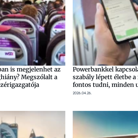
ban is megjelenhet az
Powerbankkel kapcsola
iány? Megszólalt a
szabály lépett életbe a
ezérigazgatója
fontos tudni, minden u
2026.04.26.