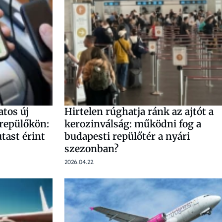
tos új
Hirtelen rúghatja ránk az ajtót a
 repülőkön:
kerozinválság: működni fog a
tast érint
budapesti repülőtér a nyári
szezonban?
2026.04.22.