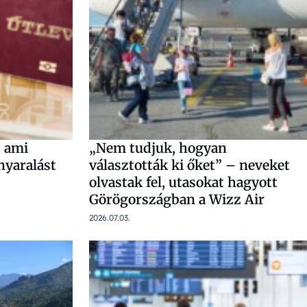
, ami
„Nem tudjuk, hogyan
nyaralást
választották ki őket” – neveket
olvastak fel, utasokat hagyott
Görögországban a Wizz Air
2026.07.03.