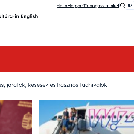
HelloMagyar
Támogass minket
ultúra
in English
és, járatok, késések és hasznos tudnivalók