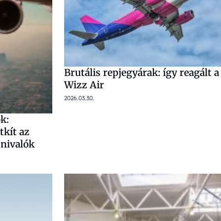
Brutális repjegyárak: így reagált a
Wizz Air
2026.03.30.
k:
tkít az
dnivalók