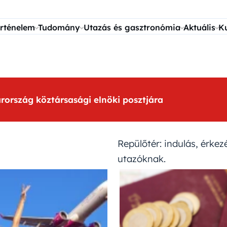
rténelem
Tudomány
Utazás és gasztronómia
Aktuális
K
arország köztársasági elnöki posztjára
Repülőtér: indulás, érkez
utazóknak.