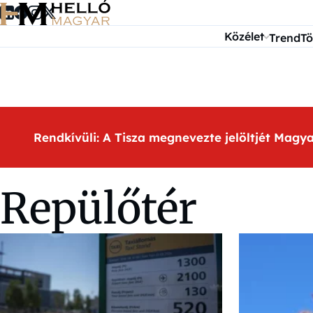
Ugrás a tartalomra
Közélet
Trend
Tö
Rendkívüli: A Tisza megnevezte jelöltjét Magy
Repülőtér