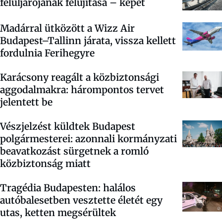
felüljárójának felújítása – képet
Madárral ütközött a Wizz Air
Budapest–Tallinn járata, vissza kellett
fordulnia Ferihegyre
Karácsony reagált a közbiztonsági
aggodalmakra: hárompontos tervet
jelentett be
Vészjelzést küldtek Budapest
polgármesterei: azonnali kormányzati
beavatkozást sürgetnek a romló
közbiztonság miatt
Tragédia Budapesten: halálos
autóbalesetben vesztette életét egy
utas, ketten megsérültek