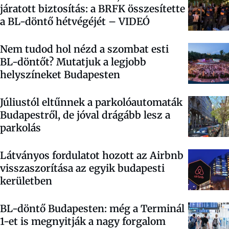
járatott biztosítás: a BRFK összesítette
a BL-döntő hétvégéjét – VIDEÓ
Nem tudod hol nézd a szombat esti
BL-döntőt? Mutatjuk a legjobb
helyszíneket Budapesten
Júliustól eltűnnek a parkolóautomaták
Budapestről, de jóval drágább lesz a
parkolás
Látványos fordulatot hozott az Airbnb
visszaszorítása az egyik budapesti
kerületben
BL-döntő Budapesten: még a Terminál
1-et is megnyitják a nagy forgalom