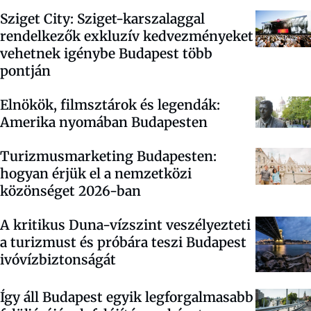
Sziget City: Sziget-karszalaggal
rendelkezők exkluzív kedvezményeket
vehetnek igénybe Budapest több
pontján
Elnökök, filmsztárok és legendák:
Amerika nyomában Budapesten
Turizmusmarketing Budapesten:
hogyan érjük el a nemzetközi
közönséget 2026-ban
A kritikus Duna-vízszint veszélyezteti
a turizmust és próbára teszi Budapest
ivóvízbiztonságát
Így áll Budapest egyik legforgalmasabb