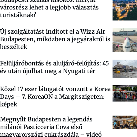
városrész lehet a legjobb választás
turistáknak?
Új szolgáltatást indított el a Wizz Air
Budapesten, miközben a jegyárakról is
beszéltek
Felüljáróbontás és aluljáró-felújítás: 45
év után újulhat meg a Nyugati tér
Közel 17 ezer látogatót vonzott a Korea
Days – 7. KoreaON a Margitszigeten:
képek
Megnyílt Budapesten a legendás
milánói Pasticceria Cova első
magyarországi cukrászdája – videó