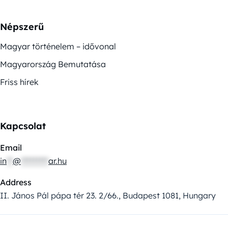
Népszerű
Magyar történelem – idővonal
Magyarország Bemutatása
Friss hírek
Kapcsolat
Email
in
**
@
*********
ar.hu
Address
II. János Pál pápa tér 23. 2/66., Budapest 1081, Hungary