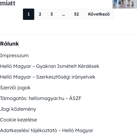
miatt
Bejegyzések la
1
2
3
…
32
Következő
Rólunk
Impresszum
Helló Magyar – Gyakran Ismételt Kérdések
Helló Magyar – Szerkesztőségi irányelvek
Szerzői jogok
Támogatás: hellomagyar.hu – ÁSZF
Jogi közlemény
Cookie kezelése
Adatkezelési tájékoztató – Helló Magyar