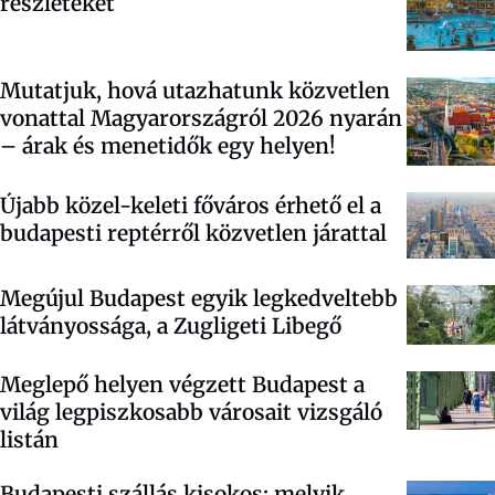
részleteket
Mutatjuk, hová utazhatunk közvetlen
vonattal Magyarországról 2026 nyarán
– árak és menetidők egy helyen!
Újabb közel-keleti főváros érhető el a
budapesti reptérről közvetlen járattal
Megújul Budapest egyik legkedveltebb
látványossága, a Zugligeti Libegő
Meglepő helyen végzett Budapest a
világ legpiszkosabb városait vizsgáló
listán
Budapesti szállás kisokos: melyik