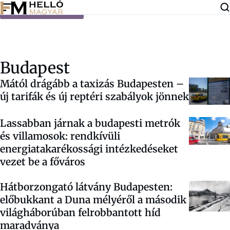
Ugrás a tartalomra
Budapest
Mától drágább a taxizás Budapesten –
új tarifák és új reptéri szabályok jönnek
Lassabban járnak a budapesti metrók
és villamosok: rendkívüli
energiatakarékossági intézkedéseket
vezet be a főváros
Hátborzongató látvány Budapesten:
előbukkant a Duna mélyéről a második
világháborúban felrobbantott híd
maradványa