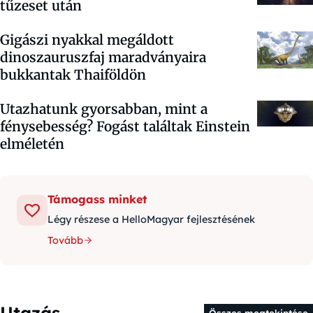
tűzeset után
Gigászi nyakkal megáldott
dinoszauruszfaj maradványaira
bukkantak Thaiföldön
Utazhatunk gyorsabban, mint a
fénysebesség? Fogást találtak Einstein
elméletén
Támogass minket
Légy részese a HelloMagyar fejlesztésének
Tovább
Utazás
Összes megtekintése