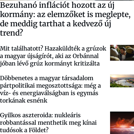
Bezuhanó inflációt hozott az új
kormány: az elemzőket is meglepte,
de meddig tarthat a kedvező új
trend?
Mit találhatott? Hazaküldték a grúzok
a magyar újságírót, aki az Orbánnal
jóban lévő grúz kormányt kritizálta
Döbbenetes a magyar társadalom
pártpolitikai megosztottsága: még a
víz- és energiaválságban is egymás
torkának esnénk
Gyilkos aszteroida: nukleáris
robbantással menthetik meg kínai
tudósok a Földet?