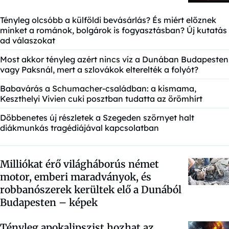
Tényleg olcsóbb a külföldi bevásárlás? És miért előznek
minket a románok, bolgárok is fogyasztásban? Új kutatás
ad válaszokat
Most akkor tényleg azért nincs víz a Dunában Budapesten
vagy Paksnál, mert a szlovákok elterelték a folyót?
Babavárás a Schumacher-családban: a kismama,
Keszthelyi Vivien cuki posztban tudatta az örömhírt
Döbbenetes új részletek a Szegeden szörnyet halt
diákmunkás tragédiájával kapcsolatban
Milliókat érő világháborús német
motor, emberi maradványok, és
robbanószerek kerültek elő a Dunából
Budapesten – képek
Tényleg apokalipszist hozhat az