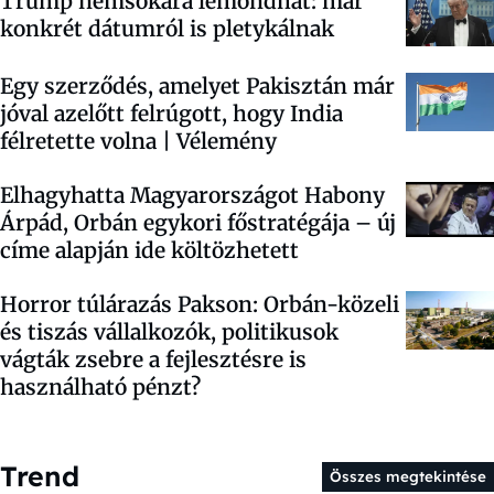
Trump nemsokára lemondhat: már
konkrét dátumról is pletykálnak
Egy szerződés, amelyet Pakisztán már
jóval azelőtt felrúgott, hogy India
félretette volna | Vélemény
Elhagyhatta Magyarországot Habony
Árpád, Orbán egykori főstratégája – új
címe alapján ide költözhetett
Horror túlárazás Pakson: Orbán-közeli
és tiszás vállalkozók, politikusok
vágták zsebre a fejlesztésre is
használható pénzt?
Trend
Összes megtekintése