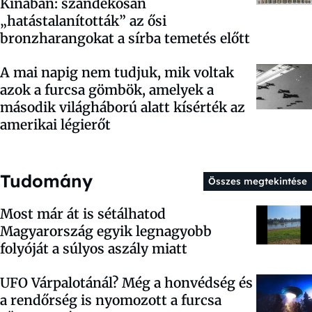
Kínában: szándékosan
„hatástalanították” az ősi
bronzharangokat a sírba temetés előtt
A mai napig nem tudjuk, mik voltak
azok a furcsa gömbök, amelyek a
második világháború alatt kísérték az
amerikai légierőt
Tudomány
Összes megtekintése
Most már át is sétálhatod
Magyarország egyik legnagyobb
folyóját a súlyos aszály miatt
UFO Várpalotánál? Még a honvédség és
a rendőrség is nyomozott a furcsa