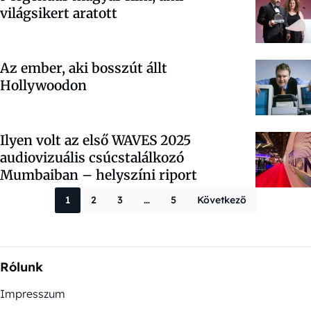
világsikert aratott
Az ember, aki bosszút állt
Hollywoodon
Ilyen volt az első WAVES 2025
audiovizuális csúcstalálkozó
Mumbaiban – helyszíni riport
Bejegyzések la
1
2
3
…
5
Következő
Rólunk
Impresszum