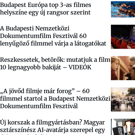
Budapest Európa top 3-as filmes
helyszíne egy új rangsor szerint
A Budapesti Nemzetközi
Dokumentumfilm Fesztivál 60
lenyűgöző filmmel várja a látogatókat
Reszkessetek, betörők: mutatjuk a film
10 legnagyobb bakiját – VIDEÓK
„A jövőd filmje már forog” – 60
filmmel startol a Budapest Nemzetközi
Dokumentumfilm Fesztivál
Új korszak a filmgyártásban? Magyar
sztárszínész AI-avatárja szerepel egy