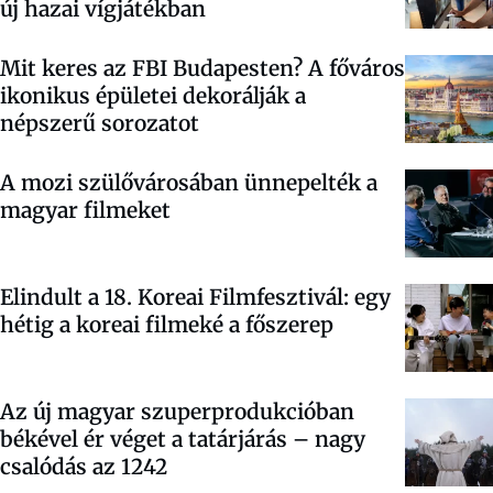
új hazai vígjátékban
Mit keres az FBI Budapesten? A főváros
ikonikus épületei dekorálják a
népszerű sorozatot
A mozi szülővárosában ünnepelték a
magyar filmeket
Elindult a 18. Koreai Filmfesztivál: egy
hétig a koreai filmeké a főszerep
Az új magyar szuperprodukcióban
békével ér véget a tatárjárás – nagy
csalódás az 1242