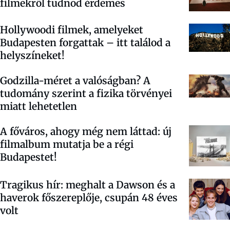
filmekről tudnod érdemes
Hollywoodi filmek, amelyeket
Budapesten forgattak – itt találod a
helyszíneket!
Godzilla-méret a valóságban? A
tudomány szerint a fizika törvényei
miatt lehetetlen
A főváros, ahogy még nem láttad: új
filmalbum mutatja be a régi
Budapestet!
Tragikus hír: meghalt a Dawson és a
haverok főszereplője, csupán 48 éves
volt