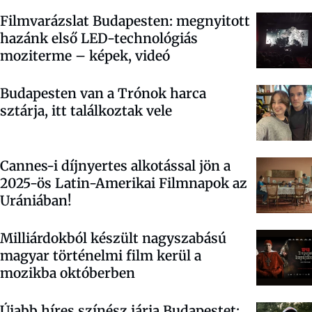
Filmvarázslat Budapesten: megnyitott
hazánk első LED-technológiás
moziterme – képek, videó
Budapesten van a Trónok harca
sztárja, itt találkoztak vele
Cannes-i díjnyertes alkotással jön a
2025-ös Latin-Amerikai Filmnapok az
Urániában!
Milliárdokból készült nagyszabású
magyar történelmi film kerül a
mozikba októberben
Újabb híres színész járja Budapestet: