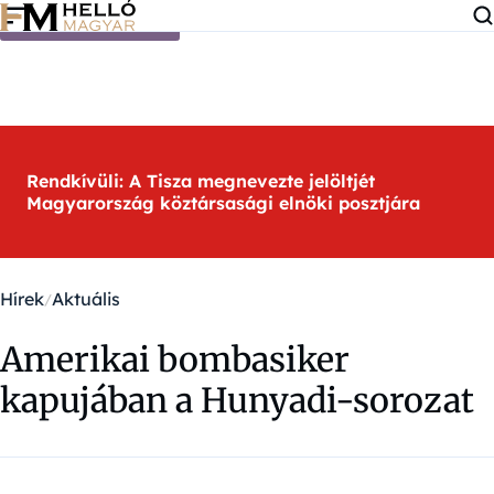
Ugrás a tartalomra
Rendkívüli: A Tisza megnevezte jelöltjét
Magyarország köztársasági elnöki posztjára
Hírek
Aktuális
Amerikai bombasiker
kapujában a Hunyadi-sorozat