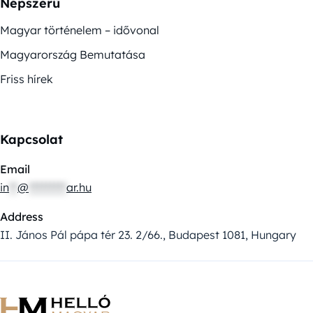
Népszerű
Magyar történelem – idővonal
Magyarország Bemutatása
Friss hírek
Kapcsolat
Email
in
**
@
*********
ar.hu
Address
II. János Pál pápa tér 23. 2/66., Budapest 1081, Hungary