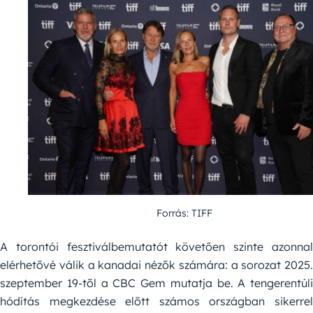
Forrás: TIFF
A torontói fesztiválbemutatót követően szinte azonnal
elérhetővé válik a kanadai nézők számára: a sorozat 2025.
szeptember 19-től a CBC Gem mutatja be. A tengerentúli
hódítás megkezdése előtt számos országban sikerrel