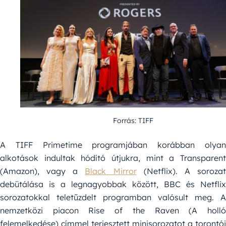
Forrás: TIFF
A TIFF Primetime programjában korábban olyan
alkotások indultak hódító útjukra, mint a Transparent
(Amazon), vagy a
Black Mirror
(Netflix). A soroza
debütálása is a legnagyobbak között, BBC és Netflix
sorozatokkal teletűzdelt programban valósult meg. A
nemzetközi piacon Rise of the Raven (A holló
felemelkedése) címmel terjesztett minisorozatot a torontói