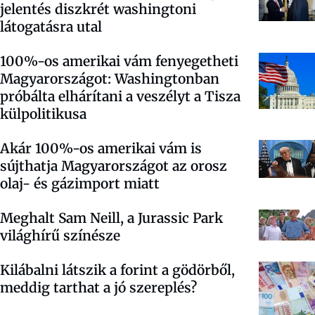
jelentés diszkrét washingtoni
látogatásra utal
100%-os amerikai vám fenyegetheti
Magyarországot: Washingtonban
próbálta elhárítani a veszélyt a Tisza
külpolitikusa
Akár 100%-os amerikai vám is
sújthatja Magyarországot az orosz
olaj- és gázimport miatt
Meghalt Sam Neill, a Jurassic Park
világhírű színésze
Kilábalni látszik a forint a gödörből,
meddig tarthat a jó szereplés?