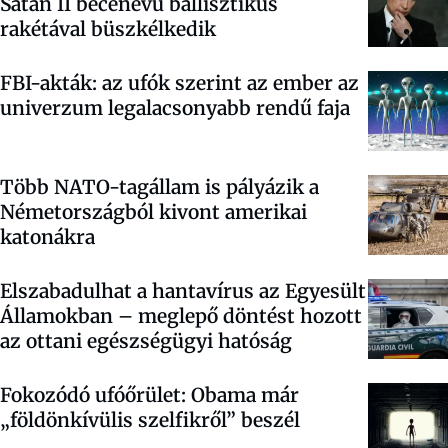
Satan II becenevű ballisztikus
rakétával büszkélkedik
FBI-akták: az ufók szerint az ember az
univerzum legalacsonyabb rendű faja
Több NATO-tagállam is pályázik a
Németországból kivont amerikai
katonákra
Elszabadulhat a hantavírus az Egyesült
Államokban – meglepő döntést hozott
az ottani egészségügyi hatóság
Fokozódó ufóőrület: Obama már
„földönkívülis szelfikről” beszél