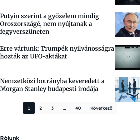
Putyin szerint a győzelem mindig
Oroszországé, nem nyújtanak a
fegyverszüneten
Erre vártunk: Trumpék nyilvánosságra
hozták az UFO-aktákat
Nemzetközi botrányba keveredett a
Morgan Stanley budapesti irodája
Bejegyzések la
1
2
3
…
40
Következő
Rólunk