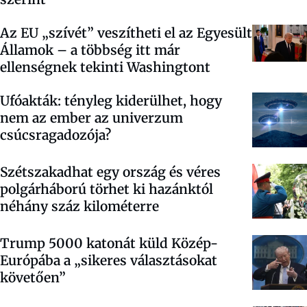
Az EU „szívét” veszítheti el az Egyesült
Államok – a többség itt már
ellenségnek tekinti Washingtont
Ufóakták: tényleg kiderülhet, hogy
nem az ember az univerzum
csúcsragadozója?
Szétszakadhat egy ország és véres
polgárháború törhet ki hazánktól
néhány száz kilométerre
Trump 5000 katonát küld Közép-
Európába a „sikeres választásokat
követően”