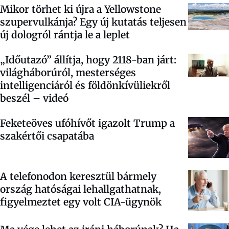
Mikor törhet ki újra a Yellowstone
szupervulkánja? Egy új kutatás teljesen
új dologról rántja le a leplet
„Időutazó” állítja, hogy 2118-ban járt:
világháborúról, mesterséges
intelligenciáról és földönkívüliekről
beszél – videó
Feketeöves ufóhívőt igazolt Trump a
szakértői csapatába
A telefonodon keresztül bármely
ország hatóságai lehallgathatnak,
figyelmeztet egy volt CIA-ügynök