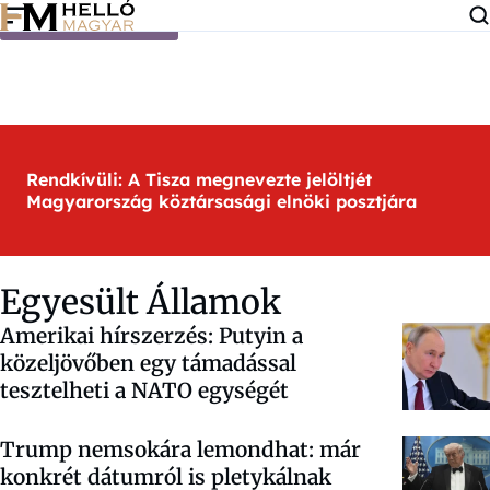
Ugrás a tartalomra
Rendkívüli: A Tisza megnevezte jelöltjét
Magyarország köztársasági elnöki posztjára
Egyesült Államok
Amerikai hírszerzés: Putyin a
közeljövőben egy támadással
tesztelheti a NATO egységét
Trump nemsokára lemondhat: már
konkrét dátumról is pletykálnak