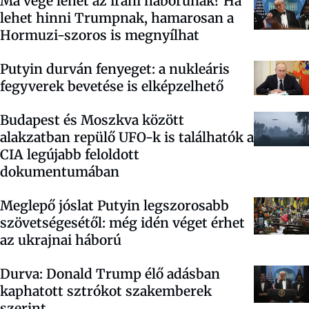
Ma vége lehet az iráni háborúnak? Ha
lehet hinni Trumpnak, hamarosan a
Hormuzi-szoros is megnyílhat
Putyin durván fenyeget: a nukleáris
fegyverek bevetése is elképzelhető
Budapest és Moszkva között
alakzatban repülő UFO-k is találhatók a
CIA legújabb feloldott
dokumentumában
Meglepő jóslat Putyin legszorosabb
szövetségesétől: még idén véget érhet
az ukrajnai háború
Durva: Donald Trump élő adásban
kaphatott sztrókot szakemberek
szerint