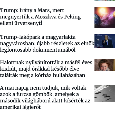
Trump: Irány a Mars, mert
megnyertük a Moszkva és Peking
elleni űrversenyt!
Trump-lakópark a magyarlakta
nagyvárosban: újabb részletek az elnök
legfontosabb dokumentumából
Halottnak nyilvánították a másfél éves
kisfiút, majd órákkal később élve
találták meg a kórház hullaházában
A mai napig nem tudjuk, mik voltak
azok a furcsa gömbök, amelyek a
második világháború alatt kísérték az
amerikai légierőt