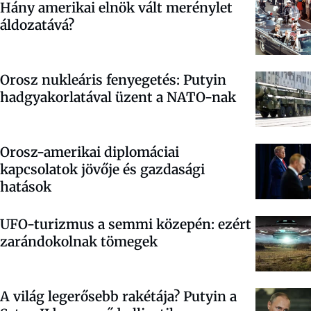
Hány amerikai elnök vált merénylet
áldozatává?
Orosz nukleáris fenyegetés: Putyin
hadgyakorlatával üzent a NATO-nak
Orosz-amerikai diplomáciai
kapcsolatok jövője és gazdasági
hatások
UFO-turizmus a semmi közepén: ezért
zarándokolnak tömegek
A világ legerősebb rakétája? Putyin a