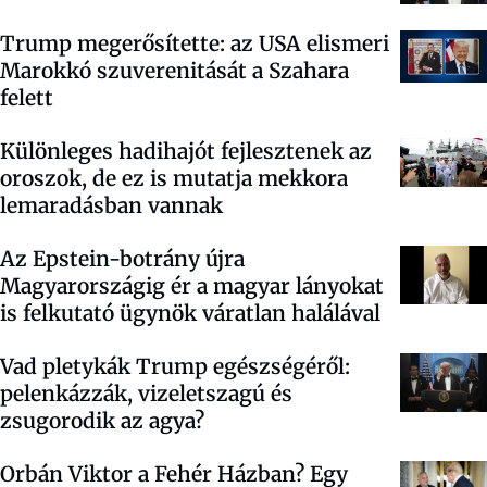
Trump megerősítette: az USA elismeri
Marokkó szuverenitását a Szahara
felett
Különleges hadihajót fejlesztenek az
oroszok, de ez is mutatja mekkora
lemaradásban vannak
Az Epstein-botrány újra
Magyarországig ér a magyar lányokat
is felkutató ügynök váratlan halálával
Vad pletykák Trump egészségéről:
pelenkázzák, vizeletszagú és
zsugorodik az agya?
Orbán Viktor a Fehér Házban? Egy