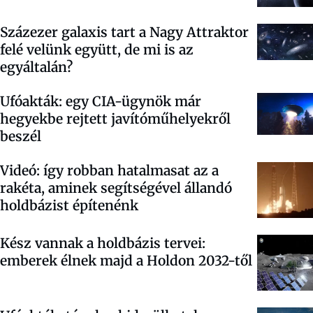
Százezer galaxis tart a Nagy Attraktor
felé velünk együtt, de mi is az
egyáltalán?
Ufóakták: egy CIA-ügynök már
hegyekbe rejtett javítóműhelyekről
beszél
Videó: így robban hatalmasat az a
rakéta, aminek segítségével állandó
holdbázist építenénk
Kész vannak a holdbázis tervei:
emberek élnek majd a Holdon 2032-től