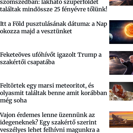
szomszédban: lakható szuperföldet
találtak mindössze 25 fényévre tőlünk!
Itt a Föld pusztulásának dátuma: a Nap
okozza majd a vesztünket
Feketeöves ufóhívőt igazolt Trump a
szakértői csapatába
Feltörtek egy marsi meteoritot, és
olyasmit találtak benne amit korábban
még soha
Vajon érdemes lenne üzennünk az
idegeneknek? Egy szakértő szerint
veszélyes lehet felhívni magunkra a