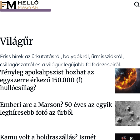
Ugrás a tartalomra
Világűr
Friss hírek az űrkutatásról, bolygókról, űrmissziókról,
csillagászatról és a világűr legújabb felfedezéseiről.
Tényleg apokalipszist hozhat az
egyszerre érkező 150.000 (!)
hullócsillag?
Emberi arc a Marson? 50 éves az egyik
leghíresebb fotó az űrből
Kamu volt a holdraszállás? Ismét