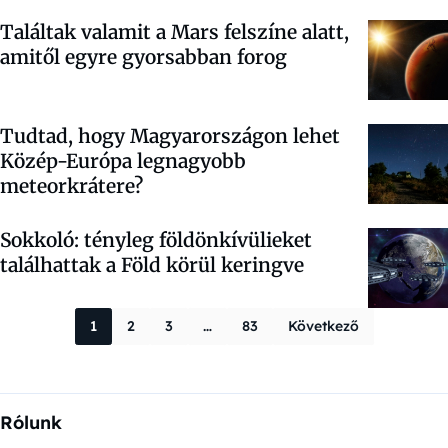
Találtak valamit a Mars felszíne alatt,
amitől egyre gyorsabban forog
Tudtad, hogy Magyarországon lehet
Közép-Európa legnagyobb
meteorkrátere?
Sokkoló: tényleg földönkívülieket
találhattak a Föld körül keringve
Bejegyzések la
1
2
3
…
83
Következő
Rólunk