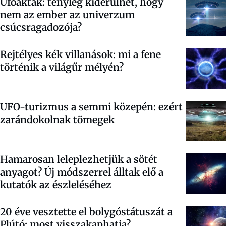
Ufóakták: tényleg kiderülhet, hogy
nem az ember az univerzum
csúcsragadozója?
Rejtélyes kék villanások: mi a fene
történik a világűr mélyén?
UFO-turizmus a semmi közepén: ezért
zarándokolnak tömegek
Hamarosan leleplezhetjük a sötét
anyagot? Új módszerrel álltak elő a
kutatók az észleléséhez
20 éve vesztette el bolygóstátuszát a
Plútó: most visszakaphatja?