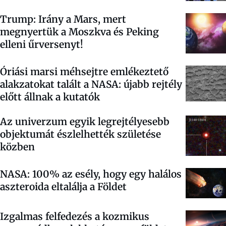
Trump: Irány a Mars, mert
megnyertük a Moszkva és Peking
elleni űrversenyt!
Óriási marsi méhsejtre emlékeztető
alakzatokat talált a NASA: újabb rejtély
előtt állnak a kutatók
Az univerzum egyik legrejtélyesebb
objektumát észlelhették születése
közben
NASA: 100% az esély, hogy egy halálos
aszteroida eltalálja a Földet
Izgalmas felfedezés a kozmikus