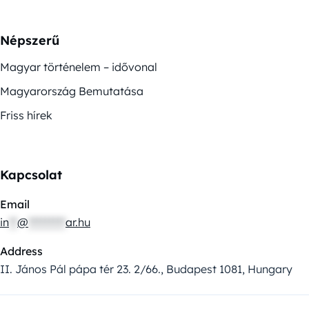
Népszerű
Magyar történelem – idővonal
Magyarország Bemutatása
Friss hírek
Kapcsolat
Email
in
**
@
*********
ar.hu
Address
II. János Pál pápa tér 23. 2/66., Budapest 1081, Hungary