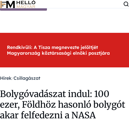
Ugrás a tartalomra
Rendkívüli: A Tisza megnevezte jelöltjét
Magyarország köztársasági elnöki posztjára
Hírek
Csillagászat
Bolygóvadászat indul: 100
ezer, Földhöz hasonló bolygót
akar felfedezni a NASA