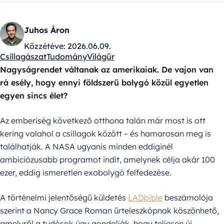
Juhos Áron
Közzétéve:
2026.06.09.
Csillagászat
Tudomány
Világűr
Kategóriák:
Nagyságrendet váltanak az amerikaiak. De vajon van
rá esély, hogy ennyi földszerű bolygó közül egyetlen
egyen sincs élet?
Az emberiség következő otthona talán már most is ott
kering valahol a csillagok között – és hamarosan meg is
találhatják. A NASA ugyanis minden eddiginél
ambiciózusabb programot indít, amelynek célja akár 100
ezer, eddig ismeretlen exobolygó felfedezése.
A történelmi jelentőségű küldetés
LADbible
beszámolója
szerint a Nancy Grace Roman űrteleszkópnak köszönhető,
amelyről a tudósok úgy gondolják, hogy teljesen új