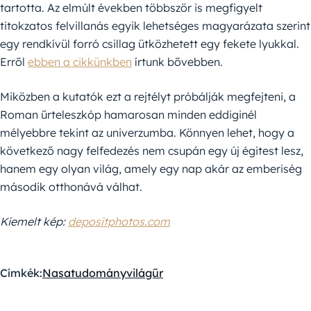
tartotta. Az elmúlt években többször is megfigyelt
titokzatos felvillanás egyik lehetséges magyarázata szerint
egy rendkívül forró csillag ütközhetett egy fekete lyukkal.
Erről
ebben a cikkünkben
írtunk bővebben.
Miközben a kutatók ezt a rejtélyt próbálják megfejteni, a
Roman űrteleszkóp hamarosan minden eddiginél
mélyebbre tekint az univerzumba. Könnyen lehet, hogy a
következő nagy felfedezés nem csupán egy új égitest lesz,
hanem egy olyan világ, amely egy nap akár az emberiség
második otthonává válhat.
Kiemelt kép:
depositphotos.com
Címkék:
Nasa
tudomány
világűr