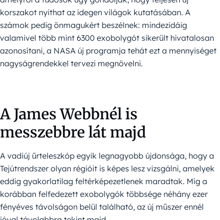
korszakot nyithat az idegen világok kutatásában. A
számok pedig önmagukért beszélnek: mindezidáig
valamivel több mint 6300 exobolygót sikerült hivatalosan
azonosítani, a NASA új programja tehát ezt a mennyiséget
nagyságrendekkel tervezi megnövelni.
A James Webbnél is
messzebbre lát majd
A vadiúj űrteleszkóp egyik legnagyobb újdonsága, hogy a
Tejútrendszer olyan régióit is képes lesz vizsgálni, amelyek
eddig gyakorlatilag feltérképezetlenek maradtak. Míg a
korábban felfedezett exobolygók többsége néhány ezer
fényéves távolságon belül található, az új műszer ennél
jóval távolabbra tekint majd.