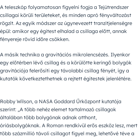
A teleszkóp folyamatosan figyelni fogja a Tejútrendszer
csillagai körüli területeket, és minden apró fényváltozást
rögzít. Az egyik módszer az úgynevezett tranzitjelenségre
épül: amikor egy égitest elhalad a csillaga előtt, annak
fényereje rövid időre csökken.
A másik technika a gravitációs mikrolencsézés. Ilyenkor
egy előtérben lévő csillag és a körülötte keringő bolygók
gravitációja felerősíti egy távolabbi csillag fényét, így a
kutatók következtethetnek a rejtett égitestek jelenlétére.
Robby Wilson, a NASA Goddard Űrközpont kutatója
szerint: „A több nehéz elemet tartalmazó csillagok
általában több bolygónak adnak otthont,
óriásbolygóknak. A Roman rendkívül erős eszköz lesz, mert
több százmillió távoli csillagot figyel meg, lehetővé téve a