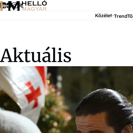
Ugrás a tartalomra
Közélet
Trend
Tö
Aktuális