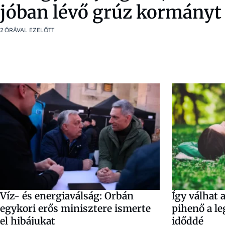
jóban lévő grúz kormányt 
2 ÓRÁVAL EZELŐTT
Víz- és energiaválság: Orbán
Így válhat 
egykori erős minisztere ismerte
pihenő a l
el hibájukat
időddé