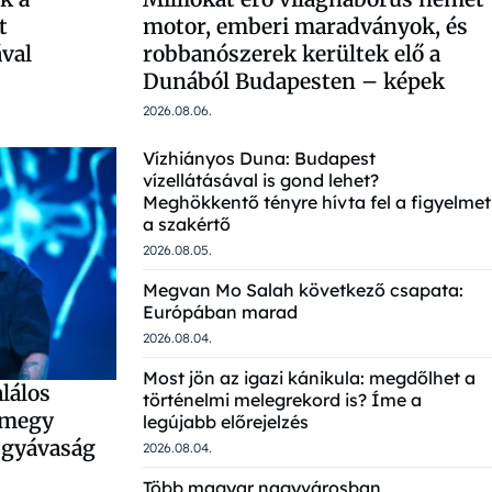
t
motor, emberi maradványok, és
val
robbanószerek kerültek elő a
Dunából Budapesten – képek
2026.08.06.
Vízhiányos Duna: Budapest
vízellátásával is gond lehet?
Meghökkentő tényre hívta fel a figyelmet
a szakértő
2026.08.05.
Megvan Mo Salah következő csapata:
Európában marad
2026.08.04.
Most jön az igazi kánikula: megdőlhet a
lálos
történelmi melegrekord is? Íme a
 megy
legújabb előrejelzés
 gyávaság
2026.08.04.
Több magyar nagyvárosban