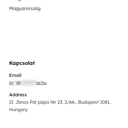
Magyarország
Kapcsolat
Email
in
**
@
*********
ar.hu
Address
II. János Pál pápa tér 23. 2/66., Budapest 1081,
Hungary