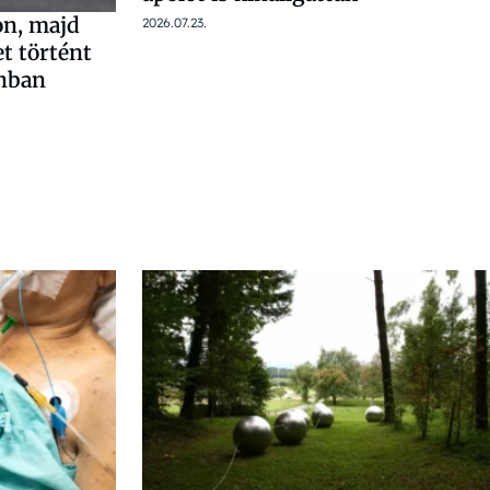
on, majd
2026.07.23.
et történt
onban