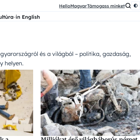
HelloMagyar
Támogass minket
ultúra
in English
agyarországról és a világból – politika, gazdaság,
y helyen.
k a
Milliókat érő világháborús német