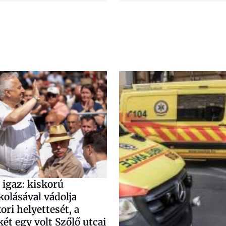
 igaz: kiskorú
olásával vádolja
ri helyettesét, a
t egy volt Szőlő utcai