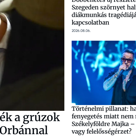
Szegeden szörnyet hal
diákmunkás tragédiájá
kapcsolatban
2026.08.06.
Történelmi pillanat: ha
ték a grúzok
fenyegetés miatt nem
Székelyföldre Majka –
z Orbánnal
vagy felelősségérzet?