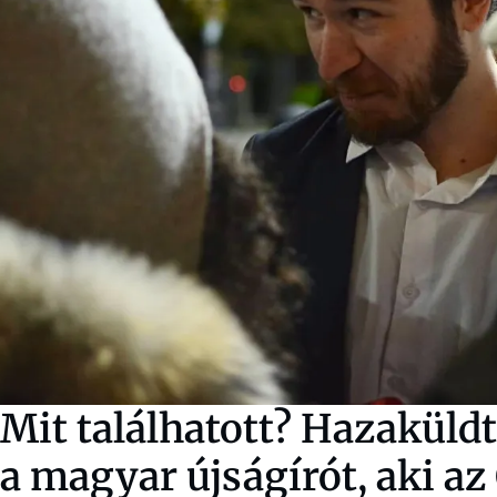
Mit találhatott? Hazaküld
a magyar újságírót, aki a