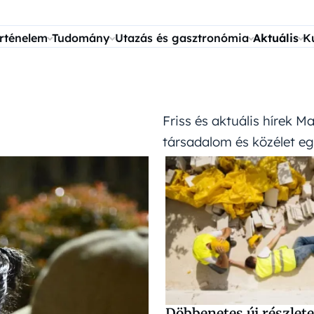
rténelem
Tudomány
Utazás és gasztronómia
Aktuális
K
Friss és aktuális hírek M
társadalom és közélet eg
Döbbenetes új részlete