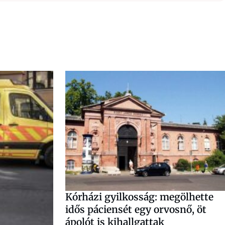
Kórházi gyilkosság: megölhette
idős páciensét egy orvosnő, öt
ápolót is kihallgattak