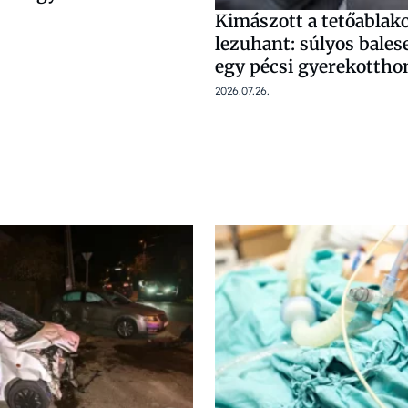
Kimászott a tetőablak
lezuhant: súlyos bales
egy pécsi gyerekotth
2026.07.26.