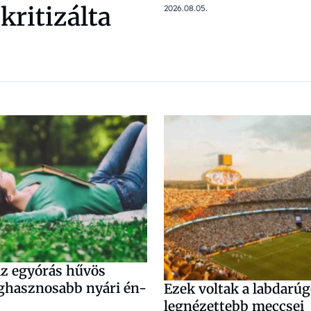
kritizálta
2026.08.05.
az egyórás hűvös
eghasznosabb nyári én-
Ezek voltak a labdarú
legnézettebb meccsei