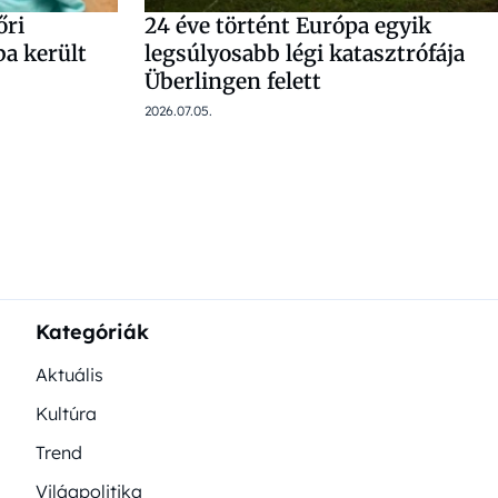
őri
24 éve történt Európa egyik
ba került
legsúlyosabb légi katasztrófája
Überlingen felett
2026.07.05.
navigációja
Kategóriák
Aktuális
Kultúra
Trend
Világpolitika