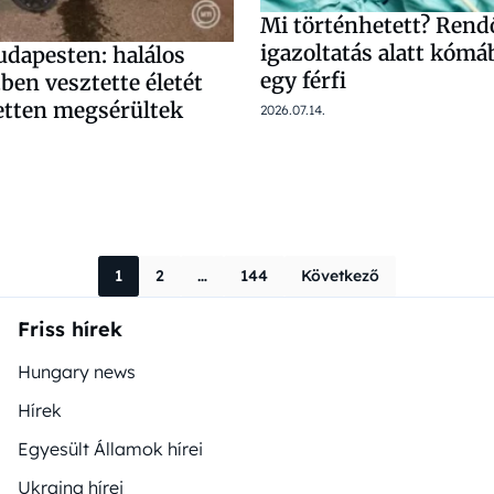
Mi történhetett? Rend
igazoltatás alatt kómá
udapesten: halálos
egy férfi
ben vesztette életét
ketten megsérültek
2026.07.14.
Bejegyzések 
1
2
…
144
Következő
Friss hírek
Hungary news
Hírek
Egyesült Államok hírei
Ukrajna hírei