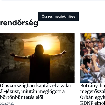
Összes megtekintése
rendőrség
Olaszországban kapták el a zalai
Botrány, ha
ál-Jézust, miután meglógott a
megerőszak
börtönbüntetés elől
Orbán egyko
KDNP elnöké
2026.07.29.