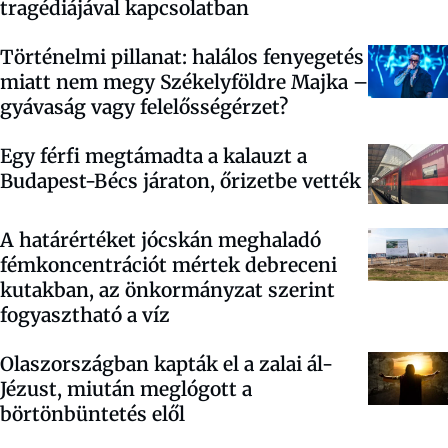
tragédiájával kapcsolatban
Történelmi pillanat: halálos fenyegetés
miatt nem megy Székelyföldre Majka –
gyávaság vagy felelősségérzet?
Egy férfi megtámadta a kalauzt a
Budapest-Bécs járaton, őrizetbe vették
A határértéket jócskán meghaladó
fémkoncentrációt mértek debreceni
kutakban, az önkormányzat szerint
fogyasztható a víz
Olaszországban kapták el a zalai ál-
Jézust, miután meglógott a
börtönbüntetés elől