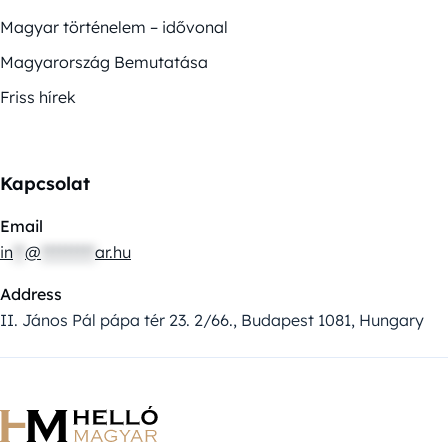
Magyar történelem – idővonal
Magyarország Bemutatása
Friss hírek
Kapcsolat
Email
in
**
@
*********
ar.hu
Address
II. János Pál pápa tér 23. 2/66., Budapest 1081, Hungary