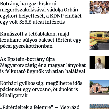
Botrány, ha igaz: kiskorú
megerőszakolásával vádolja Orbán
egykori helyettesét, a KDNP elnökét
egy volt Szőlő utcai intézetis
Kimászott a tetőablakon, majd
lezuhant: súlyos baleset történt egy
pécsi gyerekotthonban
Az Epstein-botrány újra
Magyarországig ér a magyar lányokat
is felkutató ügynök váratlan halálával
Kórházi gyilkosság: megölhette idős
páciensét egy orvosnő, öt ápolót is
kihallgattak
„Rátérdeltek a fejemre” – Megrázó