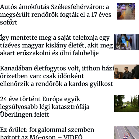
Autós ámokfutás Székesfehérváron: a
megsérült rendőrök fogták el a 17 éves
sofőrt
Így mentette meg a saját telefonja egy
tízéves magyar kislány életét, akit meg
akart erőszakolni és ölni falubelije
Kanadában életfogytos volt, itthon házi
őrizetben van: csak időnként
ellenőrzik a rendőrök a kardos gyilkost
24 éve történt Európa egyik
legsúlyosabb légi katasztrófája
Überlingen felett
Ez őrület: forgalommal szemben
hajtott az M6-oson – VIDEÓ