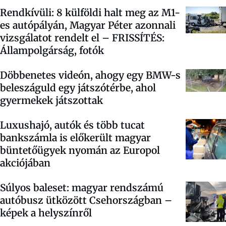
Rendkívüli: 8 külföldi halt meg az M1-
es autópályán, Magyar Péter azonnali
vizsgálatot rendelt el – FRISSÍTÉS:
Állampolgárság, fotók
Döbbenetes videón, ahogy egy BMW-s
beleszáguld egy játszótérbe, ahol
gyermekek játszottak
Luxushajó, autók és több tucat
bankszámla is előkerült magyar
büntetőügyek nyomán az Europol
akciójában
Súlyos baleset: magyar rendszámú
autóbusz ütközött Csehországban –
képek a helyszínről