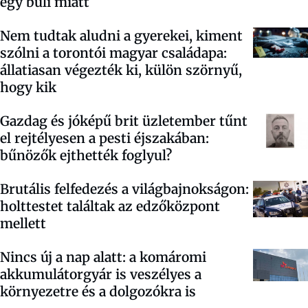
egy buli miatt
Nem tudtak aludni a gyerekei, kiment
szólni a torontói magyar családapa:
állatiasan végezték ki, külön szörnyű,
hogy kik
Gazdag és jóképű brit üzletember tűnt
el rejtélyesen a pesti éjszakában:
bűnözők ejthették foglyul?
Brutális felfedezés a világbajnokságon:
holttestet találtak az edzőközpont
mellett
Nincs új a nap alatt: a komáromi
akkumulátorgyár is veszélyes a
környezetre és a dolgozókra is