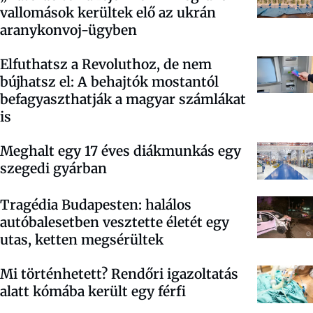
vallomások kerültek elő az ukrán
aranykonvoj-ügyben
Elfuthatsz a Revoluthoz, de nem
bújhatsz el: A behajtók mostantól
befagyaszthatják a magyar számlákat
is
Meghalt egy 17 éves diákmunkás egy
szegedi gyárban
Tragédia Budapesten: halálos
autóbalesetben vesztette életét egy
utas, ketten megsérültek
Mi történhetett? Rendőri igazoltatás
alatt kómába került egy férfi