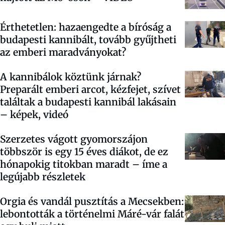
Érthetetlen: hazaengedte a bíróság a
budapesti kannibált, tovább gyűjtheti
az emberi maradványokat?
A kannibálok köztünk járnak?
Preparált emberi arcot, kézfejet, szívet
találtak a budapesti kannibál lakásain
– képek, videó
Szerzetes vágott gyomorszájon
többször is egy 15 éves diákot, de ez
hónapokig titokban maradt – íme a
legújabb részletek
Orgia és vandál pusztítás a Mecsekben:
lebontották a történelmi Máré-vár falát