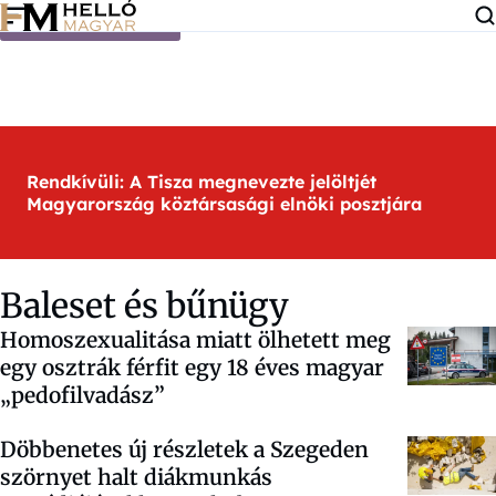
Ugrás a tartalomra
Rendkívüli: A Tisza megnevezte jelöltjét
Magyarország köztársasági elnöki posztjára
Baleset és bűnügy
Homoszexualitása miatt ölhetett meg
egy osztrák férfit egy 18 éves magyar
„pedofilvadász”
Döbbenetes új részletek a Szegeden
szörnyet halt diákmunkás