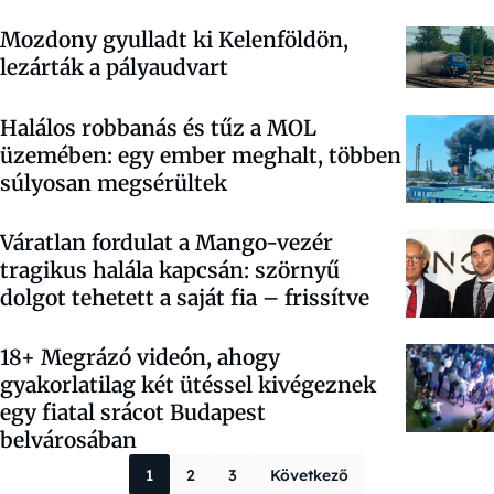
Mozdony gyulladt ki Kelenföldön,
lezárták a pályaudvart
Halálos robbanás és tűz a MOL
üzemében: egy ember meghalt, többen
súlyosan megsérültek
Váratlan fordulat a Mango-vezér
tragikus halála kapcsán: szörnyű
dolgot tehetett a saját fia – frissítve
18+ Megrázó videón, ahogy
gyakorlatilag két ütéssel kivégeznek
egy fiatal srácot Budapest
belvárosában
Bejegyzések la
1
2
3
Következő