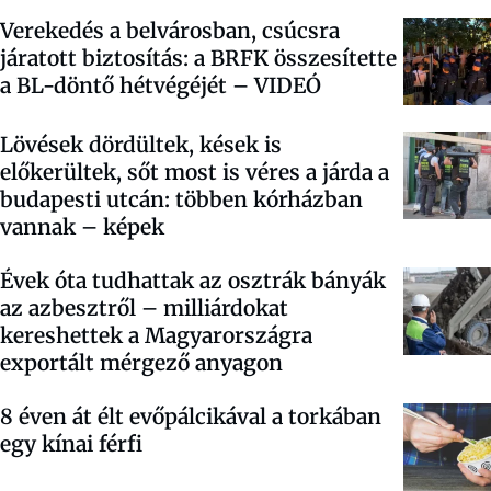
Verekedés a belvárosban, csúcsra
járatott biztosítás: a BRFK összesítette
a BL-döntő hétvégéjét – VIDEÓ
Lövések dördültek, kések is
előkerültek, sőt most is véres a járda a
budapesti utcán: többen kórházban
vannak – képek
Évek óta tudhattak az osztrák bányák
az azbesztről – milliárdokat
kereshettek a Magyarországra
exportált mérgező anyagon
8 éven át élt evőpálcikával a torkában
egy kínai férfi