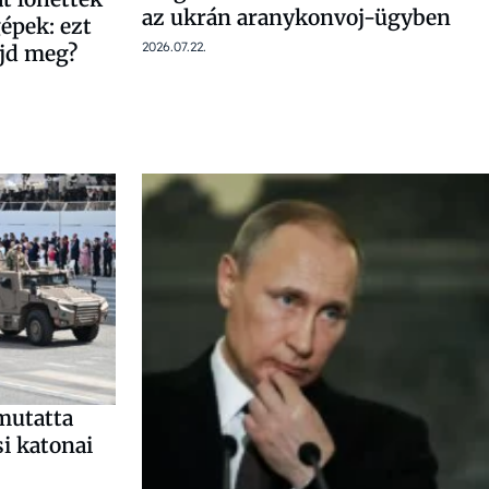
az ukrán aranykonvoj-ügyben
épek: ezt
2026.07.22.
jd meg?
mutatta
si katonai