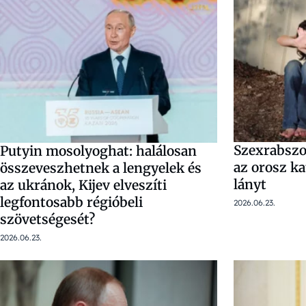
Szexrabszo
Putyin mosolyoghat: halálosan
az orosz ka
összeveszhetnek a lengyelek és
lányt
az ukránok, Kijev elveszíti
legfontosabb régióbeli
2026.06.23.
szövetségesét?
2026.06.23.