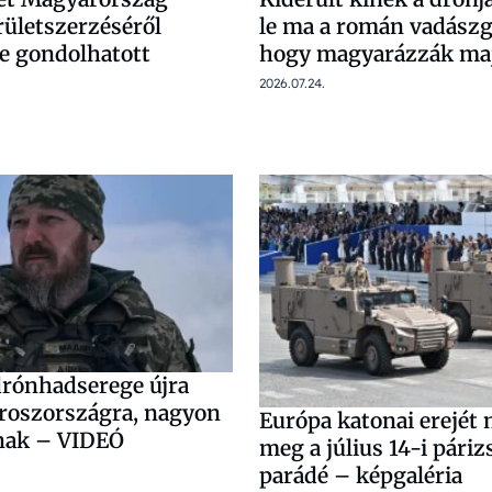
rületszerzéséről
le ma a román vadászg
re gondolhatott
hogy magyarázzák ma
2026.07.24.
rónhadserege újra
Oroszországra, nagyon
Európa katonai erejét 
nnak – VIDEÓ
meg a július 14-i páriz
parádé – képgaléria