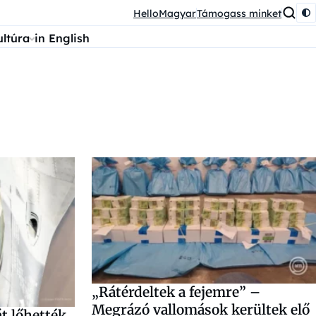
HelloMagyar
Támogass minket
ultúra
in English
„Rátérdeltek a fejemre” –
Megrázó vallomások kerültek elő
át lőhették