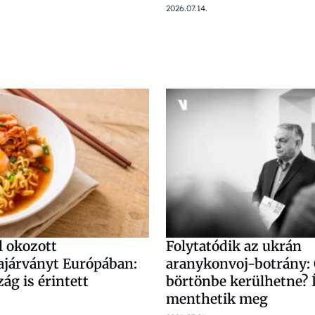
2026.07.14.
l okozott
Folytatódik az ukrán
ajárványt Európában:
aranykonvoj-botrány: 
ág is érintett
börtönbe kerülhetne? 
menthetik meg