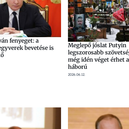
án fenyeget: a
Meglepő jóslat Putyin
egyverek bevetése is
legszorosabb szövetsé
tő
még idén véget érhet a
háború
2026.06.12.