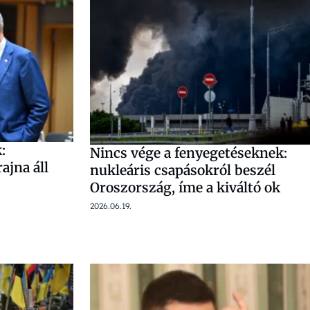
:
Nincs vége a fenyegetéseknek:
ajna áll
nukleáris csapásokról beszél
”
Oroszország, íme a kiváltó ok
2026.06.19.