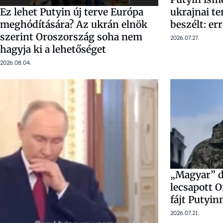
ukrajnai te
Ez lehet Putyin új terve Európa
beszélt: er
meghódítására? Az ukrán elnök
szerint Oroszország soha nem
2026.07.27.
hagyja ki a lehetőséget
2026.08.04.
„Magyar” d
lecsapott 
fájt Putyi
2026.07.21.