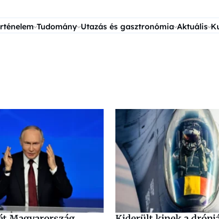
rténelem
Tudomány
Utazás és gasztronómia
Aktuális
K
ét Magyarország
Kiderült kinek a drónj