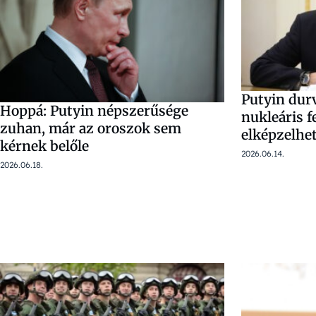
Putyin durv
Hoppá: Putyin népszerűsége
nukleáris f
zuhan, már az oroszok sem
elképzelhe
kérnek belőle
2026.06.14.
2026.06.18.