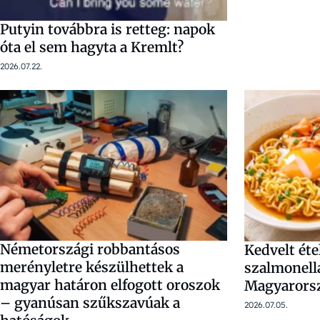
Putyin továbbra is retteg: napok
óta el sem hagyta a Kremlt?
2026.07.22.
Németországi robbantásos
Kedvelt éte
merényletre készülhettek a
szalmonell
magyar határon elfogott oroszok
Magyarorsz
– gyanúsan szűkszavúak a
2026.07.05.