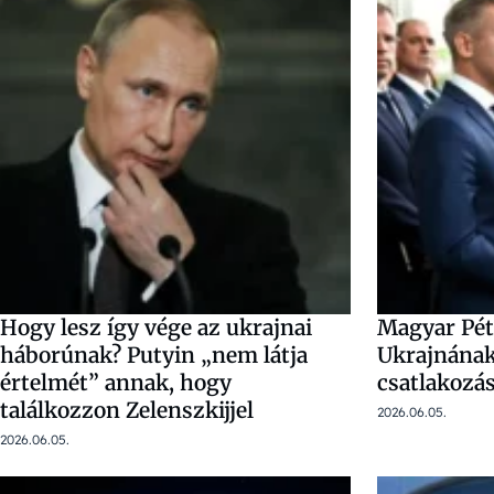
Hogy lesz így vége az ukrajnai
Magyar Péte
háborúnak? Putyin „nem látja
Ukrajnának
értelmét” annak, hogy
csatlakozá
találkozzon Zelenszkijjel
2026.06.05.
2026.06.05.