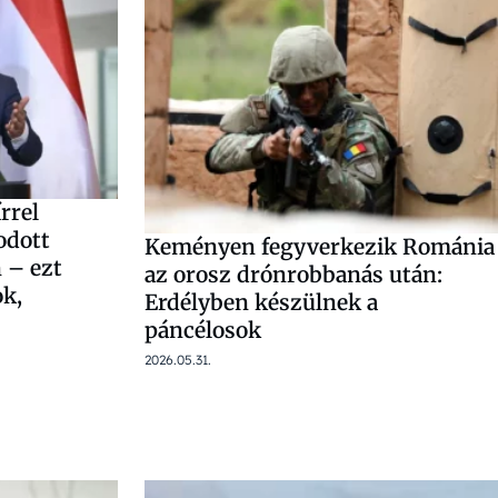
rrel
odott
Keményen fegyverkezik Románia
 – ezt
az orosz drónrobbanás után:
ok,
Erdélyben készülnek a
páncélosok
2026.05.31.