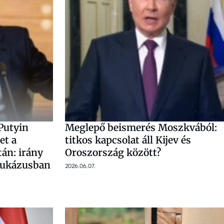
Putyin
Meglepő beismerés Moszkvából:
et a
titkos kapcsolat áll Kijev és
tán: irány
Oroszország között?
aukázusban
2026.06.07.