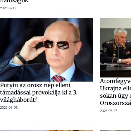
hatóságok
2026.07.11.
Atomfegyve
Putyin az orosz nép elleni
Ukrajna ell
támadással provokálja ki a 3.
sokan úgy é
világháborút?
Oroszorsz
2026.06.29.
2026.06.27.