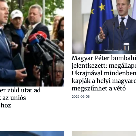
Magyar Péter bombahí
jelentkezett: megállap
Ukrajnával mindenben
kapják a helyi magyar
megszűnhet a vétó
r zöld utat ad
 az uniós
2026.06.03.
shoz