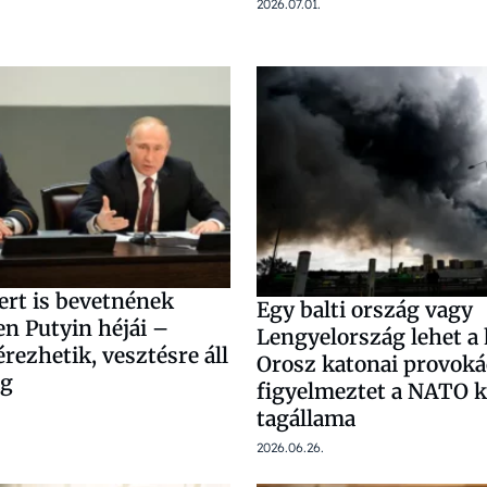
2026.07.01.
rt is bevetnének
Egy balti ország vagy
en Putyin héjái –
Lengyelország lehet a
rezhetik, vesztésre áll
Orosz katonai provoká
ág
figyelmeztet a NATO k
tagállama
2026.06.26.