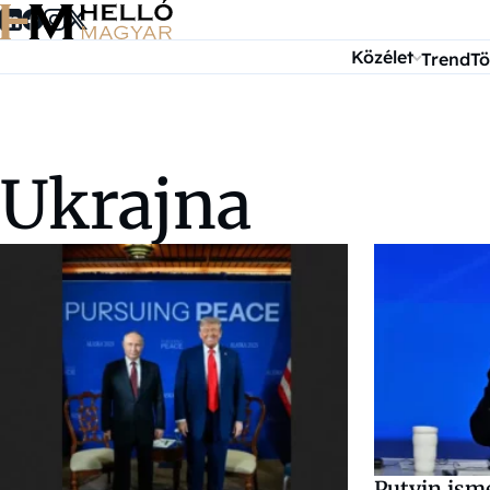
Ugrás a tartalomra
Közélet
Trend
Tö
Ukrajna
Putyin ism