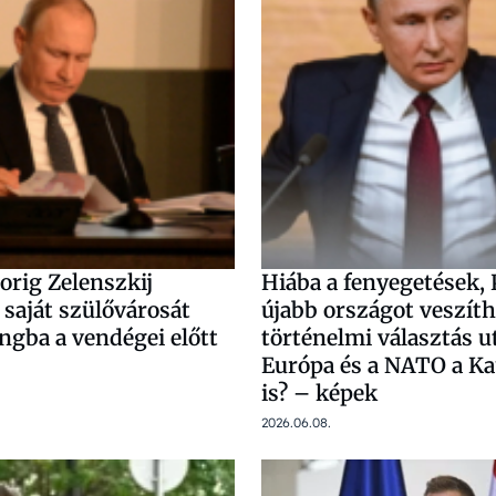
porig Zelenszkij
Hiába a fenyegetések, 
 saját szülővárosát
újabb országot veszíth
ángba a vendégei előtt
történelmi választás u
Európa és a NATO a K
is? – képek
2026.06.08.