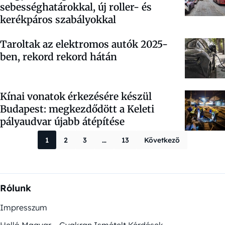
sebességhatárokkal, új roller- és
kerékpáros szabályokkal
Taroltak az elektromos autók 2025-
ben, rekord rekord hátán
Kínai vonatok érkezésére készül
Budapest: megkezdődött a Keleti
pályaudvar újabb átépítése
Bejegyzések la
1
2
3
…
13
Következő
Rólunk
Impresszum