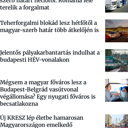
szerb határt hétfőtől: Románia felé
terelik a forgalmat
Teherforgalmi blokád lesz hétfőtől a
magyar-szerb határ több átkelőjén is
Jelentős pályakarbantartás indulhat a
budapesti HÉV-vonalakon
Mégsem a magyar főváros lesz a
Budapest-Belgrád vasútvonal
végállomása? Egy nyugati főváros is
becsatlakozna
Új KRESZ lép életbe hamarosan
Magyarországon emelkedő