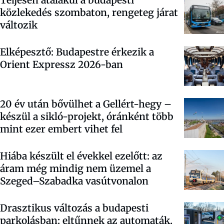
Teljesen átalakul a budapesti
közlekedés szombaton, rengeteg járat
változik
Elképesztő: Budapestre érkezik a
Orient Expressz 2026-ban
20 év után bővülhet a Gellért-hegy –
készül a sikló-projekt, óránként több
mint ezer embert vihet fel
Hiába készült el évekkel ezelőtt: az
áram még mindig nem üzemel a
Szeged–Szabadka vasútvonalon
Drasztikus változás a budapesti
parkolásban: eltűnnek az automaták,