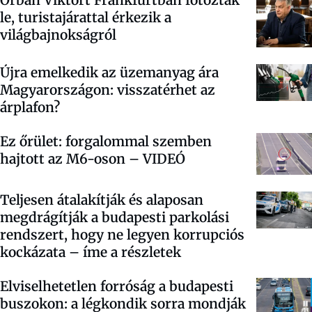
Orbán Viktort Frankfurtban fotózták
le, turistajárattal érkezik a
világbajnokságról
Újra emelkedik az üzemanyag ára
Magyarországon: visszatérhet az
árplafon?
Ez őrület: forgalommal szemben
hajtott az M6-oson – VIDEÓ
Teljesen átalakítják és alaposan
megdrágítják a budapesti parkolási
rendszert, hogy ne legyen korrupciós
kockázata – íme a részletek
Elviselhetetlen forróság a budapesti
buszokon: a légkondik sorra mondják