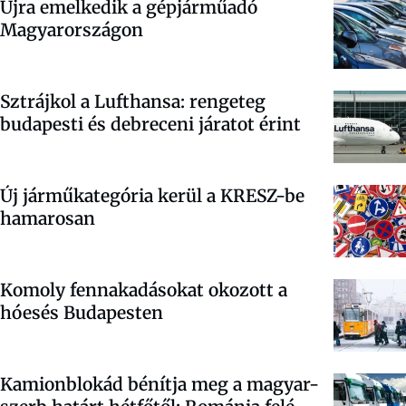
Újra emelkedik a gépjárműadó
Magyarországon
Sztrájkol a Lufthansa: rengeteg
budapesti és debreceni járatot érint
Új járműkategória kerül a KRESZ-be
hamarosan
Komoly fennakadásokat okozott a
hóesés Budapesten
Kamionblokád bénítja meg a magyar-