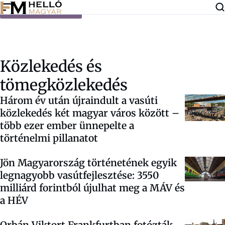
Ugrás a tartalomra
Közlekedés és
tömegközlekedés
Három év után újraindult a vasúti
közlekedés két magyar város között –
több ezer ember ünnepelte a
történelmi pillanatot
Jön Magyarország történetének egyik
legnagyobb vasútfejlesztése: 3550
milliárd forintból újulhat meg a MÁV és
a HÉV