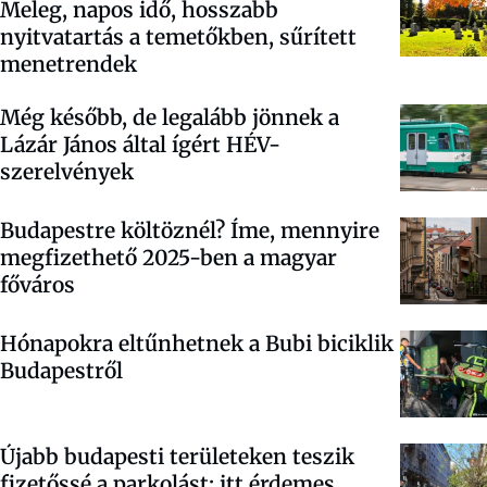
Meleg, napos idő, hosszabb
nyitvatartás a temetőkben, sűrített
menetrendek
Még később, de legalább jönnek a
Lázár János által ígért HÉV-
szerelvények
Budapestre költöznél? Íme, mennyire
megfizethető 2025-ben a magyar
főváros
Hónapokra eltűnhetnek a Bubi biciklik
Budapestről
Újabb budapesti területeken teszik
fizetőssé a parkolást: itt érdemes