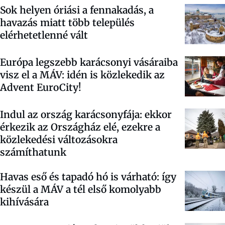
Sok helyen óriási a fennakadás, a
havazás miatt több település
elérhetetlenné vált
Európa legszebb karácsonyi vásáraiba
visz el a MÁV: idén is közlekedik az
Advent EuroCity!
Indul az ország karácsonyfája: ekkor
érkezik az Országház elé, ezekre a
közlekedési változásokra
számíthatunk
Havas eső és tapadó hó is várható: így
készül a MÁV a tél első komolyabb
kihívására