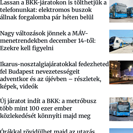
Lassan a BKK-járatokon is tölthetjük a
telefonunkat: elektromos buszok
állnak forgalomba pár héten belül
Nagy változások jönnek a MÁV-
menetrendekben december 14-től:
Ezekre kell figyelni
Ikarus-nosztalgiajáratokkal fedezheted
fel Budapest nevezetességeit
adventkor és az újévben – részletek,
képek, videók
Új járatot indít a BKK: a metróbusz
több mint 100 ezer ember
közlekedését könnyíti majd meg
Órákkal rövidülhet majd az utazás