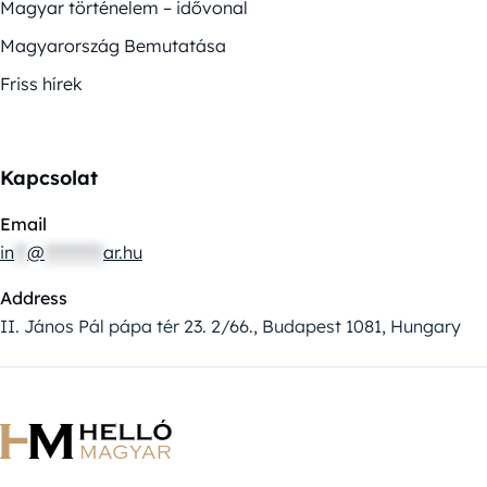
Magyar történelem – idővonal
Magyarország Bemutatása
Friss hírek
Kapcsolat
Email
in
**
@
*********
ar.hu
Address
II. János Pál pápa tér 23. 2/66., Budapest 1081, Hungary