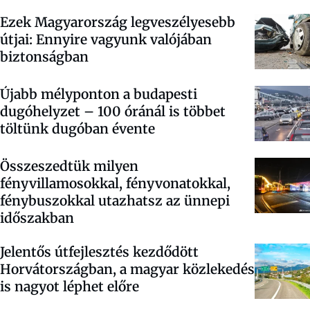
Ezek Magyarország legveszélyesebb
útjai: Ennyire vagyunk valójában
biztonságban
Újabb mélyponton a budapesti
dugóhelyzet – 100 óránál is többet
töltünk dugóban évente
Összeszedtük milyen
fényvillamosokkal, fényvonatokkal,
fénybuszokkal utazhatsz az ünnepi
időszakban
Jelentős útfejlesztés kezdődött
Horvátországban, a magyar közlekedés
is nagyot léphet előre