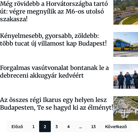
Még rövidebb a Horvátországba tartó
út: végre megnyílik az M6-os utolsó
szakasza!
Kényelmesebb, gyorsabb, zöldebb:
több tucat új villamost kap Budapest!
Forgalmas vasútvonalat bontanak le a
debreceni akkugyár kedvéért
Az összes régi Ikarus egy helyen lesz
Budapesten, Te se hagyd ki az élményt!
Bejegyzések la
Előző
1
2
3
4
…
13
Következő