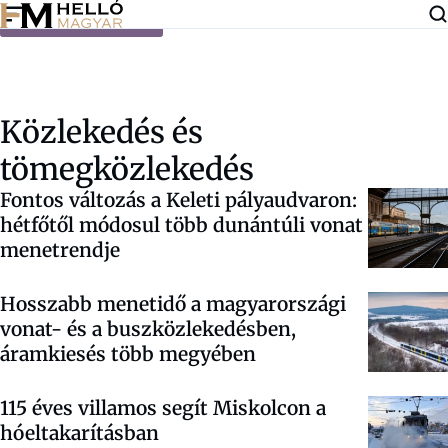
Ugrás a tartalomra
Közlekedés és
tömegközlekedés
Fontos változás a Keleti pályaudvaron:
hétfőtől módosul több dunántúli vonat
menetrendje
Hosszabb menetidő a magyarországi
vonat- és a buszközlekedésben,
áramkiesés több megyében
115 éves villamos segít Miskolcon a
hóeltakarításban