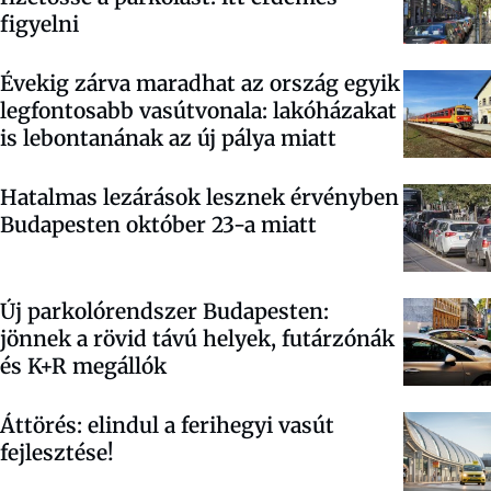
figyelni
Évekig zárva maradhat az ország egyik
legfontosabb vasútvonala: lakóházakat
is lebontanának az új pálya miatt
Hatalmas lezárások lesznek érvényben
Budapesten október 23-a miatt
Új parkolórendszer Budapesten:
jönnek a rövid távú helyek, futárzónák
és K+R megállók
Áttörés: elindul a ferihegyi vasút
fejlesztése!