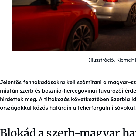
Illusztráció. Kiemel
Jelentős fennakadásokra kell számítani a magyar–sz
miután szerb és bosznia-hercegovinai fuvarozói érd
hirdettek meg. A tiltakozás következtében Szerbia id
országokkal közös határain a teherforgalmi sávokat
Blokád a szerb-magyar ha