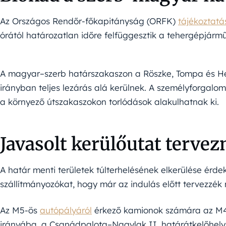
Az Országos Rendőr-főkapitányság (ORFK)
tájékoztatá
órától határozatlan időre felfüggesztik a tehergépjármű
A magyar–szerb határszakaszon a Röszke, Tompa és He
irányban teljes lezárás alá kerülnek. A személyforgal
a környező útszakaszokon torlódások alakulhatnak ki.
Javasolt kerülőutat tervez
A határ menti területek túlterhelésének elkerülése érd
szállítmányozókat, hogy már az indulás előtt tervezzék
Az M5-ös
autópályáról
érkező kamionok számára az M4
irányába, a Csanádpalota–Nagylak II. határátkelőhely 