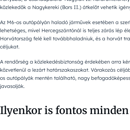
közlekedők a Nagykereki (Bors II.) átkelőt vehetik igén
Az M6-os autópályán haladó járművek esetében a szerb
lehetséges, mivel Hercegszántónál is teljes zárás lép él
Horvátország felé kell továbbhaladniuk, és a horvát tra
céljukat.
A rendőrség a közlekedésbiztonság érdekében arra kér
közvetlenül a lezárt határszakaszokat. Várakozás céljá
os autópályák mentén található, nagy befogadóképes
javasolják.
Ilyenkor is fontos minden