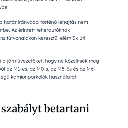
ybe.
 határ irányába történő lehajtás nem
etbe. Az érintett teherautóknak
nzitútvonalakon keresztül elérniük úti
i a járművezetőket, hogy ne közelítsék meg
ból az M1-es, az M0-s, az M5-ös és az M6-
ségű kamionparkolók használatát
 szabályt betartani