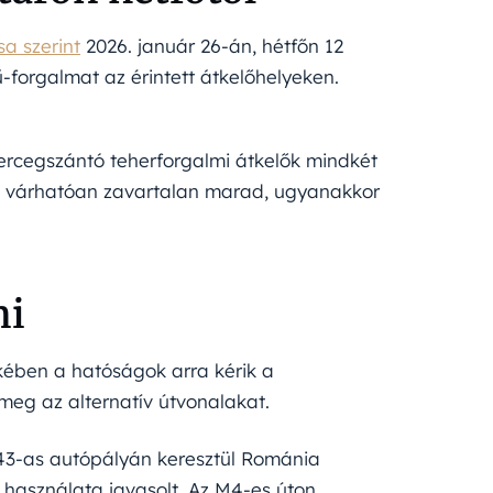
sa szerint
2026. január 26-án, hétfőn 12
-forgalmat az érintett átkelőhelyeken.
rcegszántó teherforgalmi átkelők mindkét
om várhatóan zavartalan marad, ugyanakkor
ni
ekében a hatóságok arra kérik a
 meg az alternatív útvonalakat.
3-as autópályán keresztül Románia
használata javasolt. Az M4-es úton