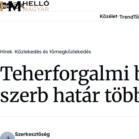
Ugrás a tartalomra
Közélet
Trend
Tö
Hírek
Közlekedés és tömegközlekedés
Teherforgalmi b
szerb határ több
Szerkesztőség