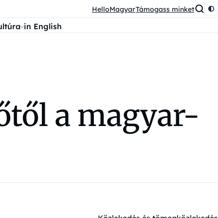
HelloMagyar
Támogass minket
ultúra
in English
őtől a magyar-