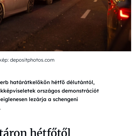
t kép: depositphotos.com
erb határátkelőkön hétfő délutántól,
ekképviseletek országos demonstrációt
eiglenesen lezárja a schengeni
.
táron hétfőtől