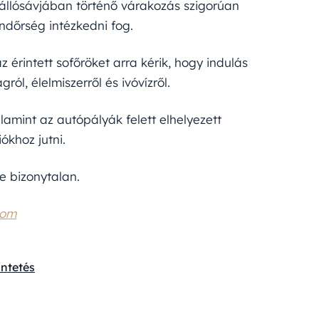
eállósávjában történő várakozás szigorúan
ndőrség intézkedni fog.
 érintett sofőröket arra kérik, hogy indulás
, élelmiszerről és ivóvízről.
lamint az autópályák felett elhelyezett
ókhoz jutni.
e bizonytalan.
com
üntetés