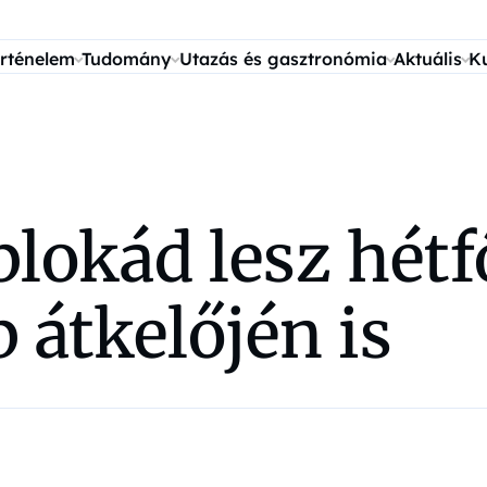
rténelem
Tudomány
Utazás és gasztronómia
Aktuális
K
lokád lesz hétf
 átkelőjén is