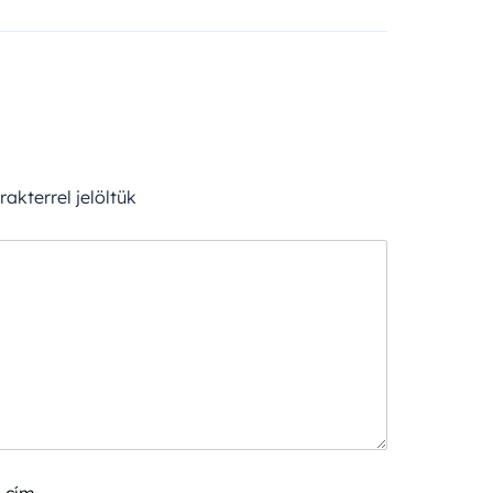
akterrel jelöltük
 cím