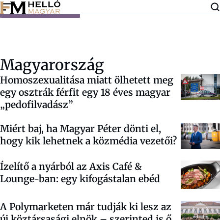
Ugrás a tartalomra
Magyarország
Homoszexualitása miatt ölhetett meg
egy osztrák férfit egy 18 éves magyar
„pedofilvadász”
Miért baj, ha Magyar Péter dönti el,
hogy kik lehetnek a közmédia vezetői?
Ízelítő a nyárból az Axis Café &
Lounge-ban: egy kifogástalan ebéd
A Polymarketen már tudják ki lesz az
új köztársasági elnök – szerinted is ő