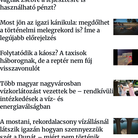
használható pénzt?
Most jön az igazi kánikula: megdőlhet
a történelmi melegrekord is? Íme a
legújabb előrejelzés
Folytatódik a káosz? A taxisok
háborognak, de a reptér nem fúj
visszavonulót
Több magyar nagyvárosban
vízkorlátozást vezettek be – rendkívüli
intézkedések a víz- és
energiaválságban
A mostani, rekordalacsony vízállásnál
látszik igazán hogyan szennyezzük
szét a Dunát – miért nem történik