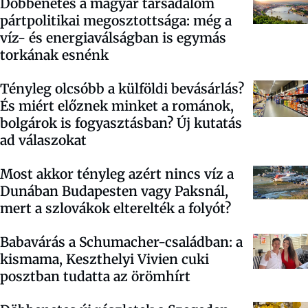
Döbbenetes a magyar társadalom
pártpolitikai megosztottsága: még a
víz- és energiaválságban is egymás
torkának esnénk
Tényleg olcsóbb a külföldi bevásárlás?
És miért előznek minket a románok,
bolgárok is fogyasztásban? Új kutatás
ad válaszokat
Most akkor tényleg azért nincs víz a
Dunában Budapesten vagy Paksnál,
mert a szlovákok elterelték a folyót?
Babavárás a Schumacher-családban: a
kismama, Keszthelyi Vivien cuki
posztban tudatta az örömhírt