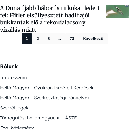
A Duna újabb háborús titkokat fedett
fel: Hitler elsüllyesztett hadihajói
bukkantak elő a rekordalacsony
vízállás miatt
Bejegyzések la
1
2
3
…
73
Következő
Rólunk
Impresszum
Helló Magyar – Gyakran Ismételt Kérdések
Helló Magyar – Szerkesztőségi irányelvek
Szerzői jogok
Támogatás: hellomagyar.hu – ÁSZF
Jogi közlemény