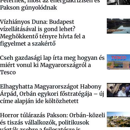
Péternek, most az energiakrízisen és
Pakson gúnyolódnak
Vízhiányos Duna: Budapest
vízellátásával is gond lehet?
Meghökkentő tényre hívta fel a
figyelmet a szakértő
Cseh gazdasági lap írta meg hogyan és
miért vonul ki Magyarországról a
Tesco
Elhagyhatta Magyarországot Habony
Árpád, Orbán egykori főstratégája – új
címe alapján ide költözhetett
Horror túlárazás Pakson: Orbán-közeli
és tiszás vállalkozók, politikusok
vágták zsebre a fejlesztésre is