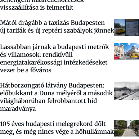
visszaállítása is felmerült
Mától drágább a taxizás Budapesten –
új tarifák és új reptéri szabályok jönnek
Lassabban járnak a budapesti metrók
és villamosok: rendkívüli
energiatakarékossági intézkedéseket
vezet be a főváros
Hátborzongató látvány Budapesten:
előbukkant a Duna mélyéről a második
világháborúban felrobbantott híd
maradványa
105 éves budapesti melegrekord dőlt
meg, és még nincs vége a hőhullámnak