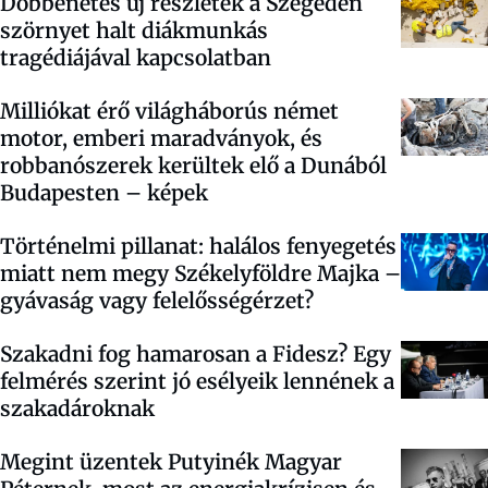
Döbbenetes új részletek a Szegeden
szörnyet halt diákmunkás
tragédiájával kapcsolatban
Milliókat érő világháborús német
motor, emberi maradványok, és
robbanószerek kerültek elő a Dunából
Budapesten – képek
Történelmi pillanat: halálos fenyegetés
miatt nem megy Székelyföldre Majka –
gyávaság vagy felelősségérzet?
Szakadni fog hamarosan a Fidesz? Egy
felmérés szerint jó esélyeik lennének a
szakadároknak
Megint üzentek Putyinék Magyar