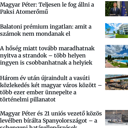
Magyar Péter: Teljesen le fog állni a
Paksi Atomerőmű
Balatoni prémium ingatlan: amit a
számok nem mondanak el
A hőség miatt tovább maradhatnak
nyitva a strandok – több helyen
ingyen is csobbanhatnak a helyiek
Három év után újraindult a vasúti
közlekedés két magyar város között –
több ezer ember ünnepelte a
történelmi pillanatot
Magyar Péter és 21 uniós vezető közös
levélben bírálta Spanyolországot – a
schengeni határellenőrzések