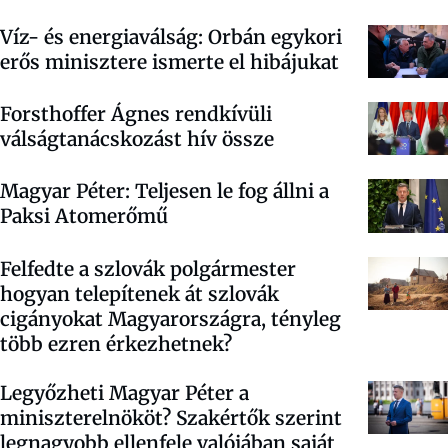
Víz- és energiaválság: Orbán egykori
erős minisztere ismerte el hibájukat
Forsthoffer Ágnes rendkívüli
válságtanácskozást hív össze
Magyar Péter: Teljesen le fog állni a
Paksi Atomerőmű
Felfedte a szlovák polgármester
hogyan telepítenek át szlovák
cigányokat Magyarországra, tényleg
több ezren érkezhetnek?
Legyőzheti Magyar Péter a
miniszterelnököt? Szakértők szerint
legnagyobb ellenfele valójában saját