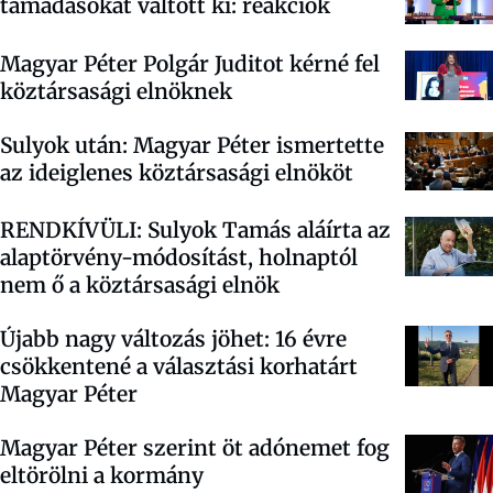
támadásokat váltott ki: reakciók
Magyar Péter Polgár Juditot kérné fel
köztársasági elnöknek
Sulyok után: Magyar Péter ismertette
az ideiglenes köztársasági elnököt
RENDKÍVÜLI: Sulyok Tamás aláírta az
alaptörvény-módosítást, holnaptól
nem ő a köztársasági elnök
Újabb nagy változás jöhet: 16 évre
csökkentené a választási korhatárt
Magyar Péter
Magyar Péter szerint öt adónemet fog
eltörölni a kormány