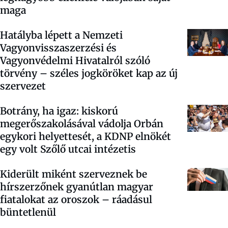
maga
Hatályba lépett a Nemzeti
Vagyonvisszaszerzési és
Vagyonvédelmi Hivatalról szóló
törvény – széles jogköröket kap az új
szervezet
Botrány, ha igaz: kiskorú
megerőszakolásával vádolja Orbán
egykori helyettesét, a KDNP elnökét
egy volt Szőlő utcai intézetis
Kiderült miként szerveznek be
hírszerzőnek gyanútlan magyar
fiatalokat az oroszok – ráadásul
büntetlenül