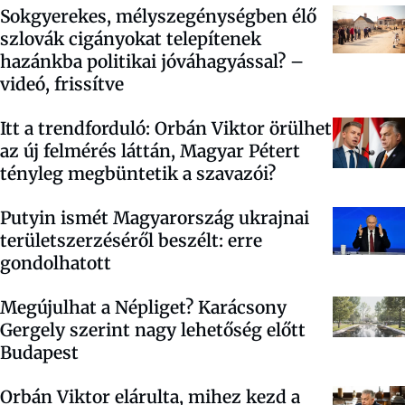
Sokgyerekes, mélyszegénységben élő
szlovák cigányokat telepítenek
hazánkba politikai jóváhagyással? –
videó, frissítve
Itt a trendforduló: Orbán Viktor örülhet
az új felmérés láttán, Magyar Pétert
tényleg megbüntetik a szavazói?
Putyin ismét Magyarország ukrajnai
területszerzéséről beszélt: erre
gondolhatott
Megújulhat a Népliget? Karácsony
Gergely szerint nagy lehetőség előtt
Budapest
Orbán Viktor elárulta, mihez kezd a