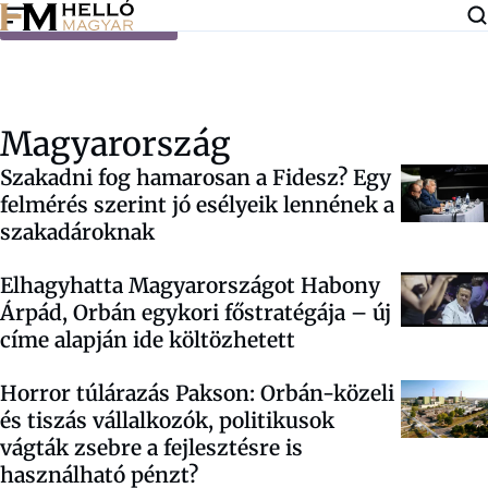
Ugrás a tartalomra
Magyarország
Szakadni fog hamarosan a Fidesz? Egy
felmérés szerint jó esélyeik lennének a
szakadároknak
Elhagyhatta Magyarországot Habony
Árpád, Orbán egykori főstratégája – új
címe alapján ide költözhetett
Horror túlárazás Pakson: Orbán-közeli
és tiszás vállalkozók, politikusok
vágták zsebre a fejlesztésre is
használható pénzt?