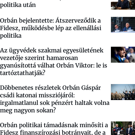
politika után
Orbán bejelentette: Átszerveződik a
Fidesz, működésbe lép az ellenállási
politika
Az ügyvédek szakmai egyesületének
vezetője szerint hamarosan
gyanúsítottá válhat Orbán Viktor: le is
tartóztathatják?
Döbbenetes részletek Orbán Gáspár
csádi katonai missziójáról:
irgalmatlanul sok pénzért haltak volna
meg nagyon sokan?
Orbán politikai támadásnak minősíti a
Fidesz finanszírozási botrányait, de a