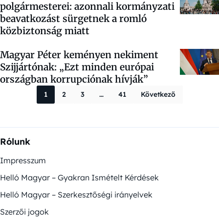
polgármesterei: azonnali kormányzati
beavatkozást sürgetnek a romló
közbiztonság miatt
Magyar Péter keményen nekiment
Szijjártónak: „Ezt minden európai
országban korrupciónak hívják”
Bejegyzések la
1
2
3
…
41
Következő
Rólunk
Impresszum
Helló Magyar – Gyakran Ismételt Kérdések
Helló Magyar – Szerkesztőségi irányelvek
Szerzői jogok