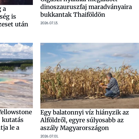
dinoszauruszfaj maradványaira
 a
bukkantak Thaiföldön
ség is
2026.07.13.
zeset után
 Yellowstone
Egy balatonnyi víz hiányzik az
 kutatás
Alföldről, egyre súlyosabb az
tja le a
aszály Magyarországon
2026.07.01.