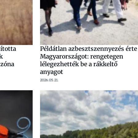
ította
Példátlan azbesztszennyezés érte
ok
Magyarországot: rengetegen
 zóna
lélegezhették be a rákkeltő
anyagot
2026.05.21.