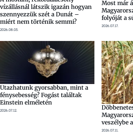
Most már át
vízállásnál látszik igazán hogyan
Magyarorsz
szennyezzük szét a Dunát –
folyóját a 
miért nem történik semmi?
2026.07.17.
2026.08.03.
Utazhatunk gyorsabban, mint a
fénysebesség? Fogást találtak
Einstein elméletén
Döbbenetes 
2026.07.12.
Magyarorsz
veszélybe a
2026.07.11.