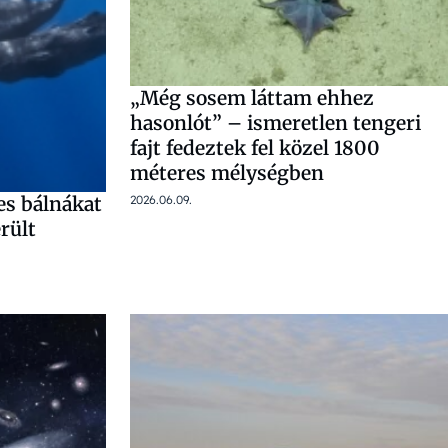
„Még sosem láttam ehhez
hasonlót” – ismeretlen tengeri
fajt fedeztek fel közel 1800
méteres mélységben
ves bálnákat
2026.06.09.
erült