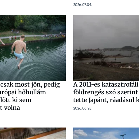
2026.07.04.
 csak most jön, pedig
A 2011-es katasztrofáli
európai hőhullám
földrengés szó szerint
lőtt ki sem
tette Japánt, ráadásul 
t volna
2026.06.28.