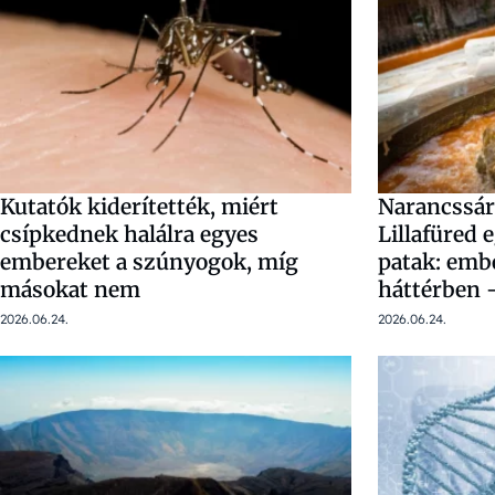
Kutatók kiderítették, miért
Narancssárg
csípkednek halálra egyes
Lillafüred 
embereket a szúnyogok, míg
patak: embe
másokat nem
háttérben 
2026.06.24.
2026.06.24.