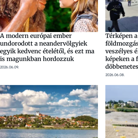
A modern európai ember
Térképen a
undorodott a neandervölgyiek
földmozgáso
egyik kedvenc ételétől, és ezt ma
veszélyes 
is magunkban hordozzuk
képeken a 
döbbenetes
2026.06.09.
2026.06.08.