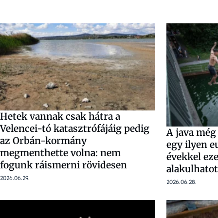
Hetek vannak csak hátra a
Velencei-tó katasztrófájáig pedig
A java még
az Orbán-kormány
egy ilyen 
megmenthette volna: nem
évekkel eze
fogunk ráismerni rövidesen
alakulhatot
2026.06.29.
2026.06.28.