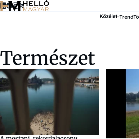
Ugrás a tartalomra
Közélet
Trend
Tö
Természet
A mostani, rekordalacsony