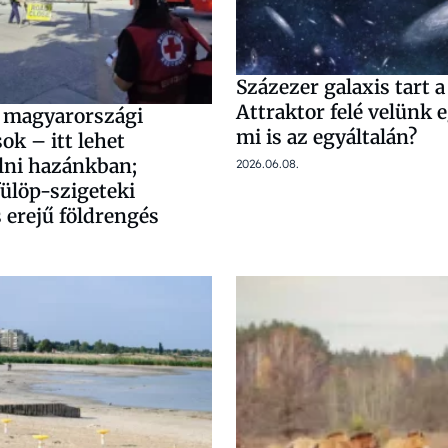
Százezer galaxis tart 
Attraktor felé velünk e
 magyarországi
mi is az egyáltalán?
k – itt lehet
élni hazánkban;
2026.06.08.
fülöp-szigeteki
 erejű földrengés