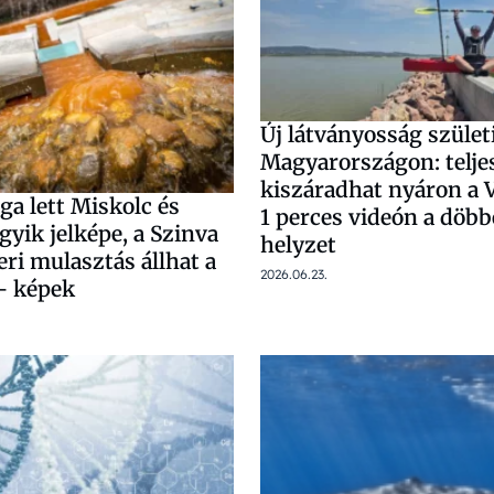
Új látványosság szület
Magyarországon: telje
kiszáradhat nyáron a V
a lett Miskolc és
1 perces videón a döb
egyik jelképe, a Szinva
helyzet
ri mulasztás állhat a
2026.06.23.
– képek