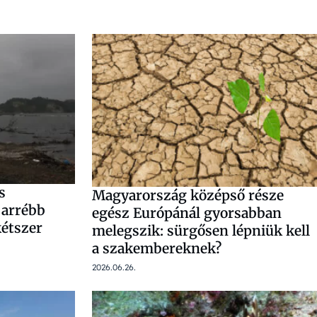
s
Magyarország középső része
 arrébb
egész Európánál gyorsabban
kétszer
melegszik: sürgősen lépniük kell
a szakembereknek?
2026.06.26.