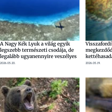
A Nagy Kék Lyuk a világ egyik
Visszafordí
legszebb természeti csodája, de
megkezdődö
legalább ugyanennyire veszélyes
kettéhasadá
2026.05.20.
2026.05.19.