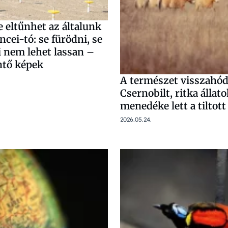
 eltűnhet az általunk
ncei-tó: se fürödni, se
i nem lehet lassan –
tő képek
A természet visszahód
Csernobilt, ritka állat
menedéke lett a tiltott
2026.05.24.