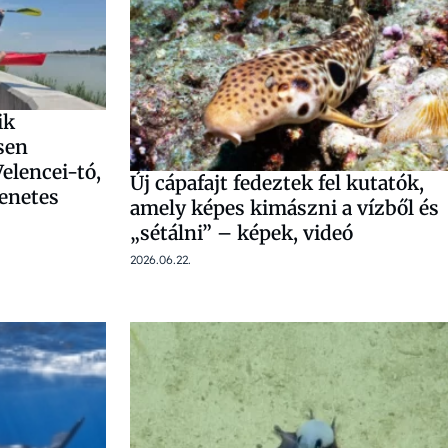
ik
sen
elencei-tó,
Új cápafajt fedeztek fel kutatók,
benetes
amely képes kimászni a vízből és
„sétálni” – képek, videó
2026.06.22.