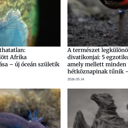
thatatlan:
A természet legkülön
tt Afrika
divatikonjai: 5 egzotiku
sa – új óceán születik
amely mellett minden 
hétköznapinak tűnik 
2026.05.14.