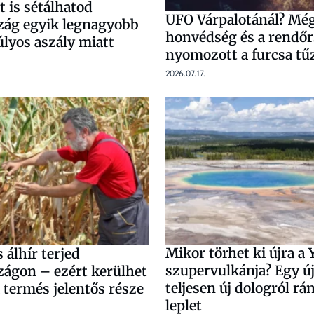
 is sétálhatod
UFO Várpalotánál? Még
ág egyik legnagyobb
honvédség és a rendőr
súlyos aszály miatt
nyomozott a furcsa tű
2026.07.17.
Mikor törhet ki újra a
álhír terjed
szupervulkánja? Egy új
ágon – ezért kerülhet
teljesen új dologról rán
 termés jelentős része
leplet