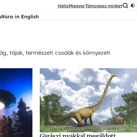
HelloMagyar
Támogass minket
ultúra
in English
lág, tájak, természeti csodák és környezeti
Gigászi nyakkal megáldott