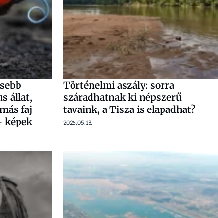
ösebb
Történelmi aszály: sorra
s állat,
száradhatnak ki népszerű
más faj
tavaink, a Tisza is elapadhat?
– képek
2026.05.13.