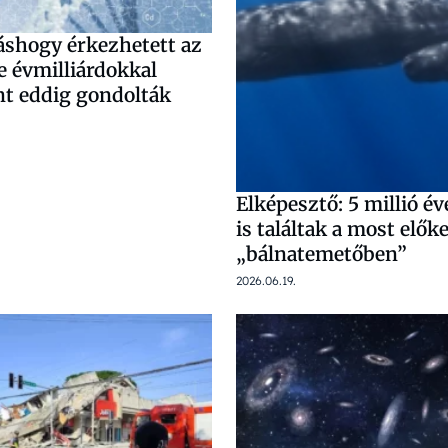
áshogy érkezhetett az
re évmilliárdokkal
nt eddig gondolták
Elképesztő: 5 millió é
is találtak a most elők
„bálnatemetőben”
2026.06.19.