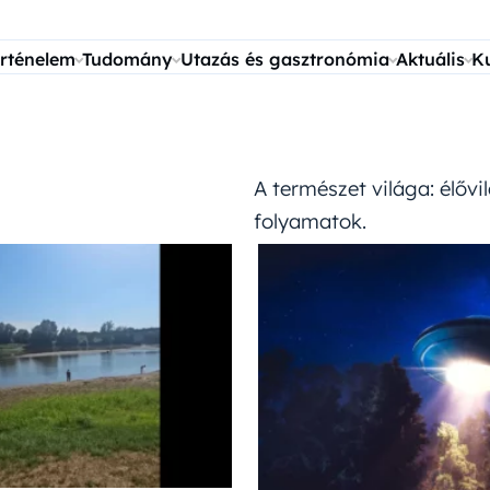
rténelem
Tudomány
Utazás és gasztronómia
Aktuális
K
A természet világa: élővi
folyamatok.