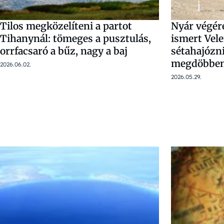
Tilos megközelíteni a partot
Nyár végére
Tihanynál: tömeges a pusztulás,
ismert Vele
orrfacsaró a bűz, nagy a baj
sétahajózn
megdöbben
2026.06.02.
2026.05.29.