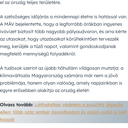
el az ország teljes területére.
A szélsőséges időjárás a mindennapi életre is hatással van.
A MÁV bejelentette, hogy a legforróbb órákban ingyenes
ivóvizet biztosít több nagyobb pályaudvaron, és arra kérte
az utasokat, hogy utazásaikat körültekintően tervezzék
meg, kerüljék a tűző napot, valamint gondoskodjanak
megfelelő mennyiségű folyadékról.
A tudósok szerint az újabb hőhullám világosan mutatja: a
klímaváltozás Magyarország számára már nem a jövő
problémája, hanem olyan valóság, amely napjainkban is
egyre erősebben alakítja az ország életét.
Olvass tovább:
Láthatatlan védelem a pusztító jégesők
ellen: több száz ember összefogása és ezüst-jodid is kell
hozzá!