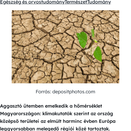
Egészség és orvostudomány
Természet
Tudomány
Kategóriák:
Forrás: depositphotos.com
Aggasztó ütemben emelkedik a hőmérséklet
Magyarországon: klímakutatók szerint az ország
középső területei az elmúlt harminc évben Európa
leggyorsabban melegedő régiói közé tartoztak.