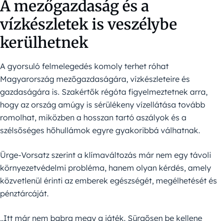
A mezőgazdaság és a
vízkészletek is veszélybe
kerülhetnek
A gyorsuló felmelegedés komoly terhet róhat
Magyarország mezőgazdaságára, vízkészleteire és
gazdaságára is. Szakértők régóta figyelmeztetnek arra,
hogy az ország amúgy is sérülékeny vízellátása tovább
romolhat, miközben a hosszan tartó aszályok és a
szélsőséges hőhullámok egyre gyakoribbá válhatnak.
Ürge-Vorsatz szerint a klímaváltozás már nem egy távoli
környezetvédelmi probléma, hanem olyan kérdés, amely
közvetlenül érinti az emberek egészségét, megélhetését és
pénztárcáját.
„Itt már nem babra megy a játék. Sürgősen be kellene