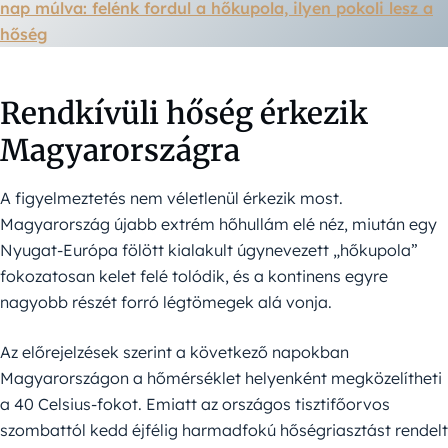
nap múlva: felénk fordul a hőkupola, ilyen pokoli lesz a
hőség
Rendkívüli hőség érkezik
Magyarországra
A figyelmeztetés nem véletlenül érkezik most.
Magyarország újabb extrém hőhullám elé néz, miután egy
Nyugat-Európa fölött kialakult úgynevezett „hőkupola”
fokozatosan kelet felé tolódik, és a kontinens egyre
nagyobb részét forró légtömegek alá vonja.
Az előrejelzések szerint a következő napokban
Magyarországon a hőmérséklet helyenként megközelítheti
a 40 Celsius-fokot. Emiatt az országos tisztifőorvos
szombattól kedd éjfélig harmadfokú hőségriasztást rendelt