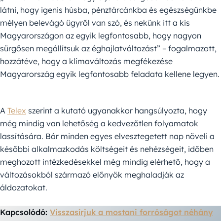
látni, hogy igenis húsba, pénztárcánkba és egészségünkbe
mélyen belevágó ügyről van szó, és nekünk itt a kis
Magyarországon az egyik legfontosabb, hogy nagyon
sürgősen megállítsuk az éghajlatváltozást” – fogalmazott,
hozzátéve, hogy a klímaváltozás megfékezése
Magyarország egyik legfontosabb feladata kellene legyen.
A
Telex
szerint a kutató ugyanakkor hangsúlyozta, hogy
még mindig van lehetőség a kedvezőtlen folyamatok
lassítására. Bár minden egyes elvesztegetett nap növeli a
későbbi alkalmazkodás költségeit és nehézségeit, időben
meghozott intézkedésekkel még mindig elérhető, hogy a
változásokból származó előnyök meghaladják az
áldozatokat.
Kapcsolódó:
Visszasírjuk a mostani forróságot néhány