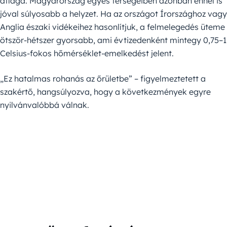
átlaga. Magyarország egyes térségeiben azonban ennél is
jóval súlyosabb a helyzet. Ha az országot Írországhoz vagy
Anglia északi vidékeihez hasonlítjuk, a felmelegedés üteme
ötször-hétszer gyorsabb, ami évtizedenként mintegy 0,75–1
Celsius-fokos hőmérséklet-emelkedést jelent.
„Ez hatalmas rohanás az őrületbe” – figyelmeztetett a
szakértő, hangsúlyozva, hogy a következmények egyre
nyilvánvalóbbá válnak.