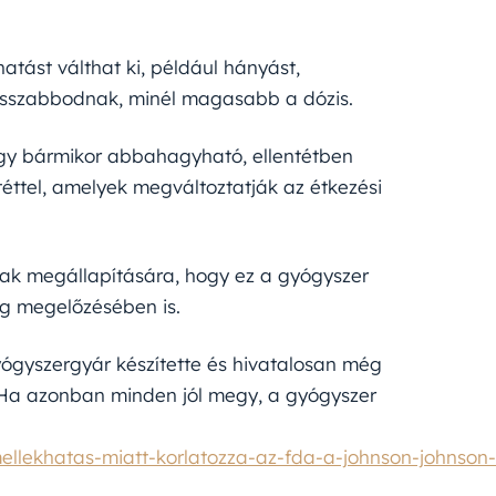
atást válthat ki, például hányást,
osszabbodnak, minél magasabb a dózis.
ogy bármikor abbahagyható, ellentétben
téttel, amelyek megváltoztatják az étkezési
nnak megállapítására, hogy ez a gyógyszer
ég megelőzésében is.
yógyszergyár készítette és hivatalosan még
. Ha azonban minden jól megy, a gyógyszer
ellekhatas-miatt-korlatozza-az-fda-a-johnson-johnson-