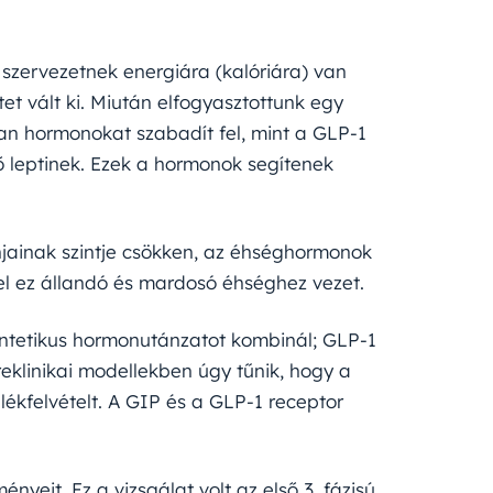
 szervezetnek energiára (kalóriára) van
et vált ki. Miután elfogyasztottunk egy
yan hormonokat szabadít fel, mint a GLP-1
ő leptinek. Ezek a hormonok segítenek
jainak szintje csökken, az éhséghormonok
l ez állandó és mardosó éhséghez vezet.
szintetikus hormonutánzatot kombinál; GLP-1
reklinikai modellekben úgy tűnik, hogy a
lékfelvételt. A GIP és a GLP-1 receptor
yeit. Ez a vizsgálat volt az első 3. fázisú