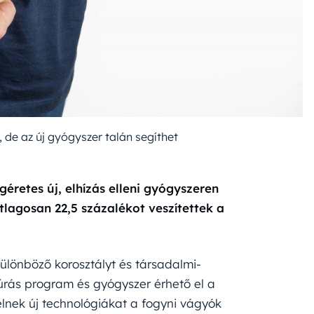
 de az új gyógyszer talán segíthet
géretes új, elhízás elleni gyógyszeren
tlagosan 22,5 százalékot veszítettek a
különböző korosztályt és társadalmi-
úrás program és gyógyszer érhető el a
elnek új technológiákat a fogyni vágyók