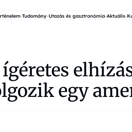
rténelem
Tudomány
Utazás és gasztronómia
Aktuális
K
ígéretes elhízás
gozik egy ameri