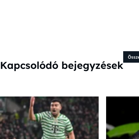
Össz
Kapcsolódó bejegyzések