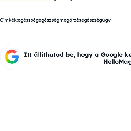
Címkék:
egészség
egészségmegőrzés
egészségügy
Itt állíthatod be, hogy a Google k
HelloMag