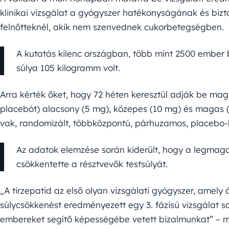
klinikai vizsgálat a gyógyszer hatékonyságának és biz
felnőtteknél, akik nem szenvednek cukorbetegségben.
A kutatás kilenc országban, több mint 2500 ember b
súlya 105 kilogramm volt.
Arra kérték őket, hogy 72 héten keresztül adják be m
placebót) alacsony (5 mg), közepes (10 mg) és magas (
vak, randomizált, többközpontú, párhuzamos, placebo-ko
Az adatok elemzése során kiderült, hogy a legmag
csökkentette a résztvevők testsúlyát.
„A tirzepatid az első olyan vizsgálati gyógyszer, amely
súlycsökkenést eredményezett egy 3. fázisú vizsgálat s
embereket segítő képességébe vetett bizalmunkat” – m