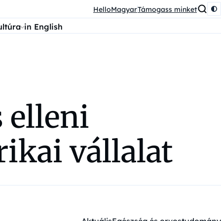
HelloMagyar
Támogass minket
ultúra
in English
 elleni
kai vállalat