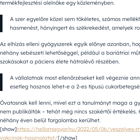
termékfejlesztési alelnöke egy közleményben.
A szer egyelőre közel sem tökéletes, számos mellékh
hasmenést, hányingert és székrekedést, amelyek r
Az elhízás elleni gyógyszerek egyik előnye azonban, h
néhány sebészeti lehetőséggel, például a bariátriai mű
szokásokat a páciens élete hátralévő részében.
A vállalatnak most ellenőrzéseket kell végeznie a
esetleg hasznos lehet-e a 2-es típusú cukorbetegs
Óvatosnak kell lenni, mivel ezt a tanulmányt maga a g
nem publikálták – tehát még nincs szakértői értékelés
néhány éven belül forgalomba kerülhet.
[show]
https://hellomagyar.hu/2022/05/06/veszelyes-m
vakcinak-hasznalatat/
[/show]