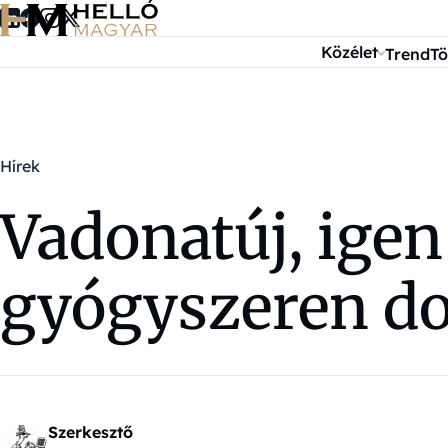
Ugrás a tartalomra
Közélet
Trend
Tö
Hírek
Vadonatúj, igen 
gyógyszeren dol
Szerkesztő