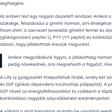
segítségére.
Az emberi test egy nagyon összetett rendszer. Amikor a
szüksége, felszabadul a ghrelin hormon, ami éhségérzet
finom ételt, a szervezet kevesebb ghrelint termel és ol
(glükagonszerű peptid-1), PYY (YY peptid) és különböz
abban, hogy jóllakottnak érezzük magunkat.
Amikor megpróbálunk fogyni, a jóllakottság hormon
pedig növekednek, ami megnehezíti a fogyást, mive
A Lilly új gyógyszerét tirzepatidnak hívják, amely két 
és GIP (glükóz-dependens inzulinotróp polipeptid). A p
GIP növeli az energiafelhasználást és csökkenti a táplá
kombinálása nagyobb súlycsökkenést eredményezhet.
A vállalat a múlt hónapban mutatta be vizsgálati eredmén