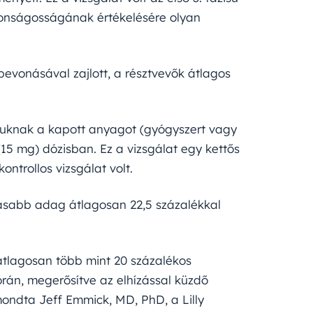
tonságosságának értékelésére olyan
evonásával zajlott, a résztvevők átlagos
aguknak a kapott anyagot (gyógyszert vagy
15 mg) dózisban. Ez a vizsgálat egy kettős
ntrollos vizsgálat volt.
asabb adag átlagosan 22,5 százalékkal
 átlagosan több mint 20 százalékos
orán, megerősítve az elhízással küzdő
ondta Jeff Emmick, MD, PhD, a Lilly