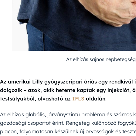
Az elhízás sajnos népbetegség,
Az amerikai Lilly gyógyszeripari óriás egy rendkívül í
dolgozik – azok, akik hetente kaptak egy injekciót, á
testsúlyukból, olvasható az
IFLS
oldalán.
Az elhízás globális, járványszintű probléma és számos 
gazdasági csoportot érint. Rengeteg különböző fogyók
piacon, folyamatosan készülnek új orvosságok és teszt