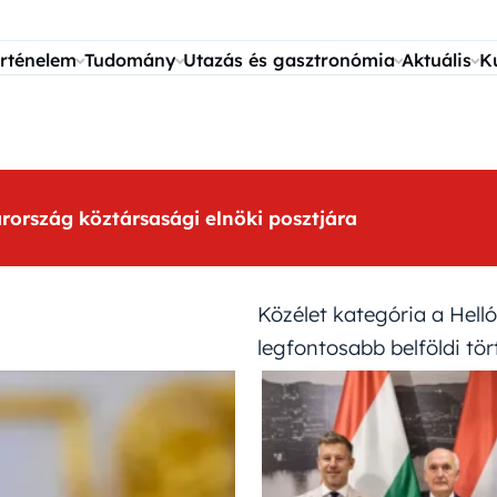
rténelem
Tudomány
Utazás és gasztronómia
Aktuális
K
arország köztársasági elnöki posztjára
Közélet kategória a Helló 
legfontosabb belföldi tör