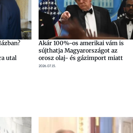
Házban?
Akár 100%-os amerikai vám is
sújthatja Magyarországot az
a utal
orosz olaj- és gázimport miatt
2026.07.15.