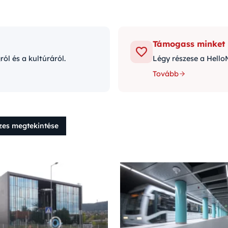
Támogass minket
l és a kultúráról.
Légy részese a Hello
Tovább
zes megtekintése