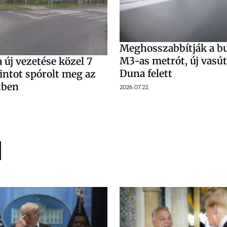
Meghosszabbítják a b
M3-as metrót, új vasút
új vezetése közel 7
Duna felett
rintot spórolt meg az
tben
2026.07.22.