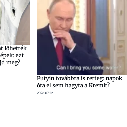
át lőhették
épek: ezt
jd meg?
Putyin továbbra is retteg: napok
óta el sem hagyta a Kremlt?
2026.07.22.