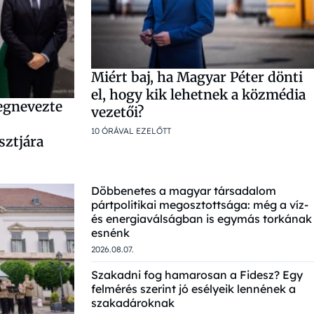
Miért baj, ha Magyar Péter dönti
el, hogy kik lehetnek a közmédia
egnevezte
vezetői?
10 ÓRÁVAL EZELŐTT
sztjára
Döbbenetes a magyar társadalom
pártpolitikai megosztottsága: még a víz-
és energiaválságban is egymás torkának
esnénk
2026.08.07.
Szakadni fog hamarosan a Fidesz? Egy
felmérés szerint jó esélyeik lennének a
szakadároknak