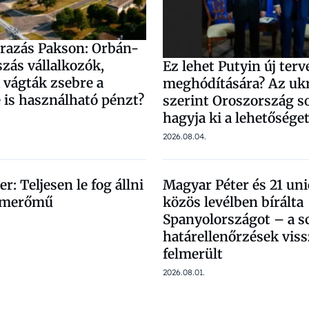
árazás Pakson: Orbán-
iszás vállalkozók,
Ez lehet Putyin új ter
 vágták zsebre a
meghódítására? Az uk
e is használható pénzt?
szerint Oroszország 
hagyja ki a lehetősége
2026.08.04.
r: Teljesen le fog állni
Magyar Péter és 21 uni
tomerőmű
közös levélben bírálta
Spanyolországot – a 
határellenőrzések vissz
felmerült
2026.08.01.