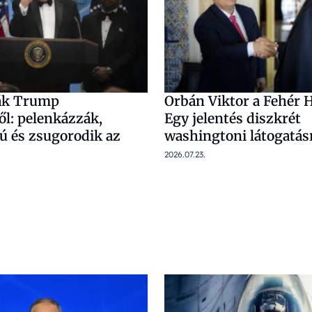
kák Trump
Orbán Viktor a Fehér 
ől: pelenkázzák,
Egy jelentés diszkrét
ú és zsugorodik az
washingtoni látogatásr
2026.07.23.