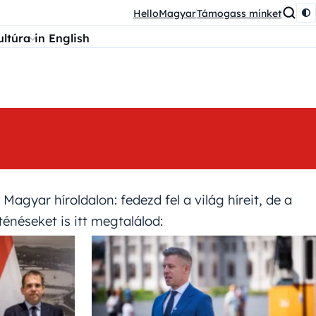
HelloMagyar
Támogass minket
ultúra
in English
Magyar híroldalon: fedezd fel a világ híreit, de a
ténéseket is itt megtalálod: