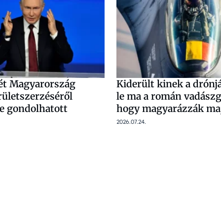
ét Magyarország
Kiderült kinek a drónj
rületszerzéséről
le ma a román vadászg
re gondolhatott
hogy magyarázzák ma
2026.07.24.