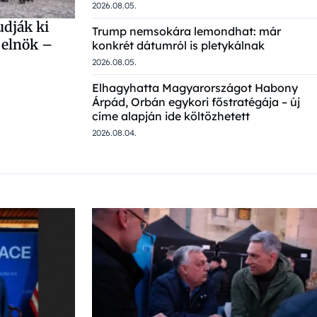
2026.08.05.
dják ki
Trump nemsokára lemondhat: már
i elnök –
konkrét dátumról is pletykálnak
2026.08.05.
Elhagyhatta Magyarországot Habony
Árpád, Orbán egykori főstratégája – új
címe alapján ide költözhetett
2026.08.04.