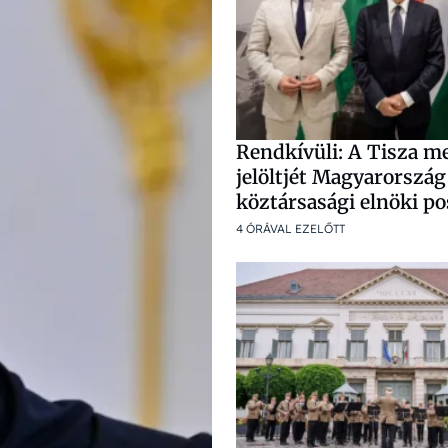
Rendkívüli: A Tisza m
jelöltjét Magyarország
köztársasági elnöki po
4 ÓRÁVAL EZELŐTT