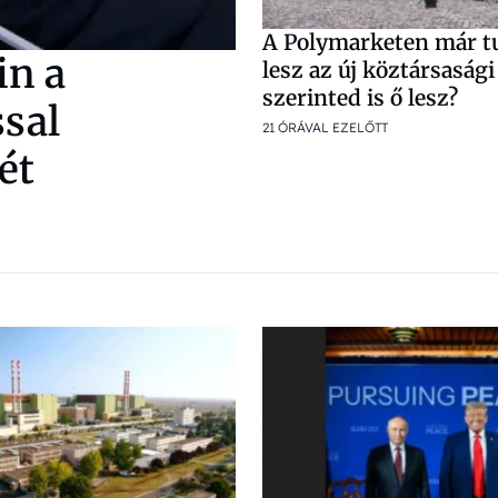
A Polymarketen már tu
in a
lesz az új köztársaság
szerinted is ő lesz?
sal
21 ÓRÁVAL EZELŐTT
ét