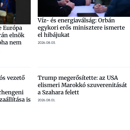
Víz- és energiaválság: Orbán
egykori erős minisztere ismerte
ve Európa
el hibájukat
rán elnök
soha nem
2026.08.03.
t
ós vezető
Trump megerősítette: az USA
elismeri Marokkó szuverenitását
schengeni
a Szahara felett
aállítása is
2026.08.01.