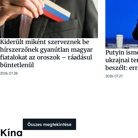
Kiderült miként szerveznek be
hírszerzőnek gyanútlan magyar
Putyin ism
fiatalokat az oroszok – ráadásul
ukrajnai te
büntetlenül
beszélt: er
2026.07.28.
2026.07.27.
Összes megtekintése
Kína