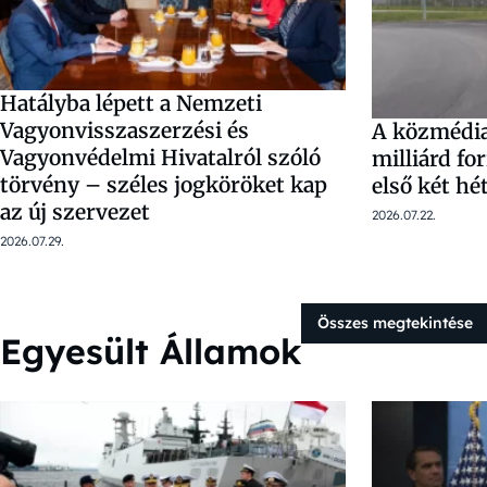
Hatályba lépett a Nemzeti
Vagyonvisszaszerzési és
A közmédia 
Vagyonvédelmi Hivatalról szóló
milliárd fo
törvény – széles jogköröket kap
első két hé
az új szervezet
2026.07.22.
2026.07.29.
Összes megtekintése
Egyesült Államok