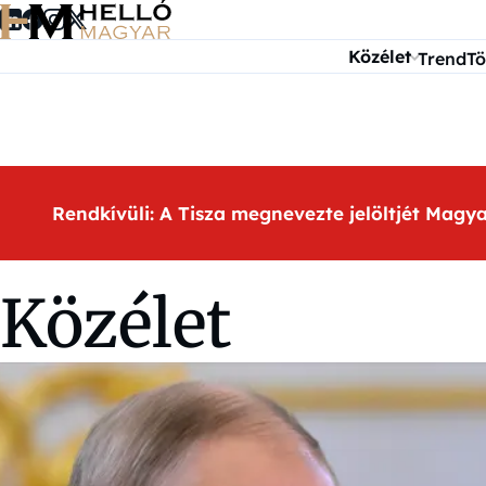
Ugrás a tartalomra
Közélet
Trend
Tö
Rendkívüli: A Tisza megnevezte jelöltjét Magy
Közélet