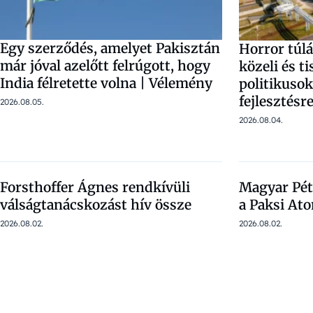
Egy szerződés, amelyet Pakisztán
Horror túl
már jóval azelőtt felrúgott, hogy
közeli és t
India félretette volna | Vélemény
politikusok
fejlesztésr
2026.08.05.
2026.08.04.
Forsthoffer Ágnes rendkívüli
Magyar Péte
válságtanácskozást hív össze
a Paksi A
2026.08.02.
2026.08.02.