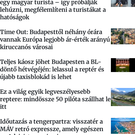
egy magyar turista – így próbálják
lehúzni, megfélemlíteni a turistákat a
hatóságok
Time Out: Budapesttől néhány órára
vannak Európa legjobb ár-érték arányú
kiruccanós városai
Teljes káosz jöhet Budapesten a BL-
döntő hétvégéjén: lelassul a reptér és
újabb taxisblokád is lehet
Ez a világ egyik legveszélyesebb
reptere: mindössze 50 pilóta szállhat le
itt
Időutazás a tengerpartra: visszatér a
MÁV retró expressze, amely egészen