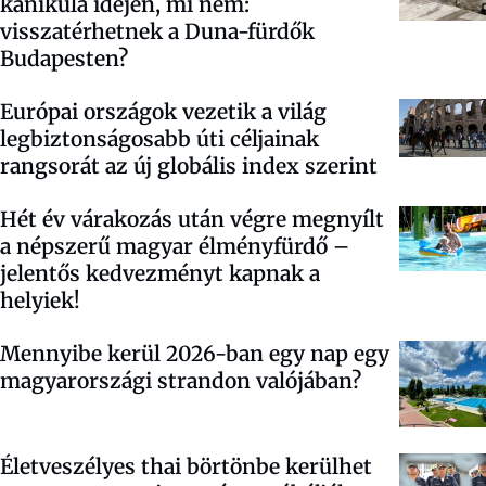
kánikula idején, mi nem:
visszatérhetnek a Duna-fürdők
Budapesten?
Európai országok vezetik a világ
legbiztonságosabb úti céljainak
rangsorát az új globális index szerint
Hét év várakozás után végre megnyílt
a népszerű magyar élményfürdő –
jelentős kedvezményt kapnak a
helyiek!
Mennyibe kerül 2026-ban egy nap egy
magyarországi strandon valójában?
Életveszélyes thai börtönbe kerülhet