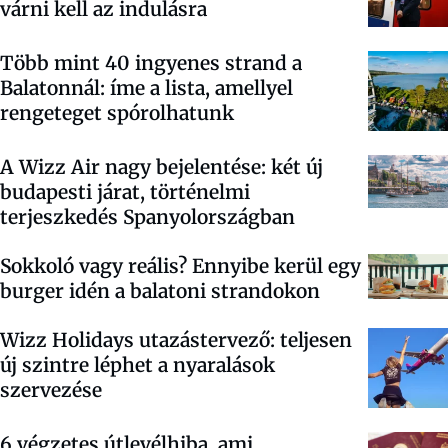
várni kell az indulásra
Több mint 40 ingyenes strand a
Balatonnál: íme a lista, amellyel
rengeteget spórolhatunk
A Wizz Air nagy bejelentése: két új
budapesti járat, történelmi
terjeszkedés Spanyolországban
Sokkoló vagy reális? Ennyibe kerül egy
burger idén a balatoni strandokon
Wizz Holidays utazástervező: teljesen
új szintre léphet a nyaralások
szervezése
6 végzetes útlevélhiba, ami