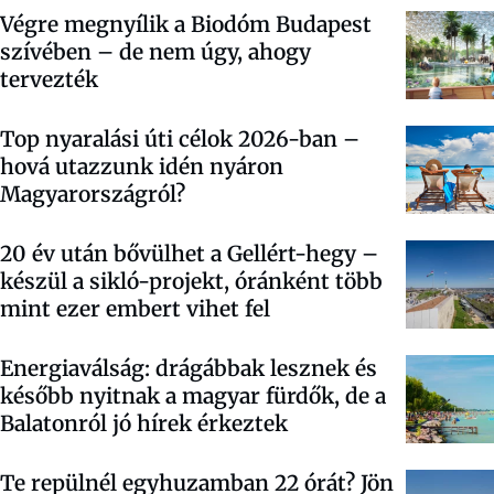
Végre megnyílik a Biodóm Budapest
szívében – de nem úgy, ahogy
tervezték
Top nyaralási úti célok 2026-ban –
hová utazzunk idén nyáron
Magyarországról?
20 év után bővülhet a Gellért-hegy –
készül a sikló-projekt, óránként több
mint ezer embert vihet fel
Energiaválság: drágábbak lesznek és
később nyitnak a magyar fürdők, de a
Balatonról jó hírek érkeztek
Te repülnél egyhuzamban 22 órát? Jön