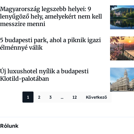
Magyarország legszebb helyei: 9
lenyűgöző hely, amelyekért nem kell
messzire menni
5 budapesti park, ahol a piknik igazi
élménnyé válik
Új luxushotel nyílik a budapesti
Klotild-palotában
Bejegyzések la
1
2
3
…
12
Következő
Rólunk