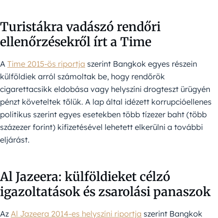
Turistákra vadászó rendőri
ellenőrzésekről írt a Time
A
Time 2015-ös riportja
szerint Bangkok egyes részein
külföldiek arról számoltak be, hogy rendőrök
cigarettacsikk eldobása vagy helyszíni drogteszt ürügyén
pénzt követeltek tőlük. A lap által idézett korrupcióellenes
politikus szerint egyes esetekben több tízezer baht (több
százezer forint) kifizetésével lehetett elkerülni a további
eljárást.
Al Jazeera: külföldieket célzó
igazoltatások és zsarolási panaszok
Az
Al Jazeera 2014-es helyszíni riportja
szerint Bangkok