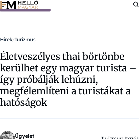
Ugrás a tartalomra
Hírek
Turizmus
Életveszélyes thai börtönbe
kerülhet egy magyar turista –
így próbálják lehúzni,
megfélemlíteni a turistákat a
hatóságok
Ügyelet
Turizmus
Utazás