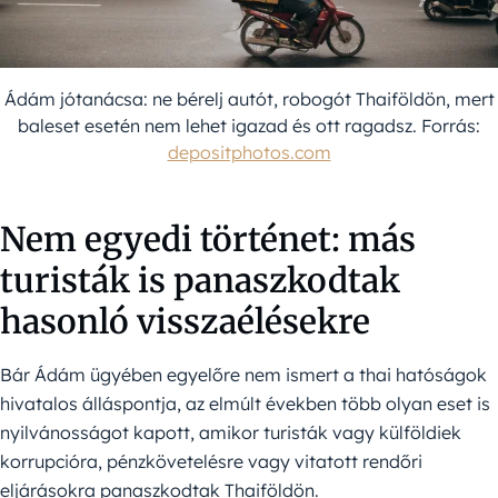
Ádám jótanácsa: ne bérelj autót, robogót Thaiföldön, mert
baleset esetén nem lehet igazad és ott ragadsz. Forrás:
depositphotos.com
Nem egyedi történet: más
turisták is panaszkodtak
hasonló visszaélésekre
Bár Ádám ügyében egyelőre nem ismert a thai hatóságok
hivatalos álláspontja, az elmúlt években több olyan eset is
nyilvánosságot kapott, amikor turisták vagy külföldiek
korrupcióra, pénzkövetelésre vagy vitatott rendőri
eljárásokra panaszkodtak Thaiföldön.