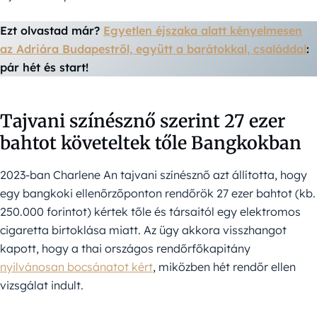
Ezt olvastad már?
Egyetlen éjszaka alatt kényelmesen
az Adriára Budapestről, együtt a barátokkal, családdal
:
pár hét és start!
Tajvani színésznő szerint 27 ezer
bahtot követeltek tőle Bangkokban
2023-ban Charlene An tajvani színésznő azt állította, hogy
egy bangkoki ellenőrzőponton rendőrök 27 ezer bahtot (kb.
250.000 forintot) kértek tőle és társaitól egy elektromos
cigaretta birtoklása miatt. Az ügy akkora visszhangot
kapott, hogy a thai országos rendőrfőkapitány
nyilvánosan bocsánatot kért
, miközben hét rendőr ellen
vizsgálat indult.