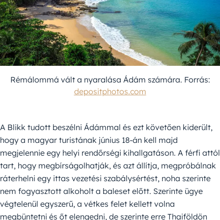
Rémálommá vált a nyaralása Ádám számára. Forrás:
depositphotos.com
A Blikk tudott beszélni Ádámmal és ezt követően kiderült,
hogy a magyar turistának június 18-án kell majd
megjelennie egy helyi rendőrségi kihallgatáson. A férfi attól
tart, hogy megbírságolhatják, és azt állítja, megpróbálnak
ráterhelni egy ittas vezetési szabálysértést, noha szerinte
nem fogyasztott alkoholt a baleset előtt. Szerinte ügye
végtelenül egyszerű, a vétkes felet kellett volna
megbüntetni és őt elengedni, de szerinte erre Thaiföldön