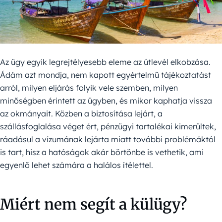
Az ügy egyik legrejtélyesebb eleme az útlevél elkobzása.
Ádám azt mondja, nem kapott egyértelmű tájékoztatást
arról, milyen eljárás folyik vele szemben, milyen
minőségben érintett az ügyben, és mikor kaphatja vissza
az okmányait. Közben a biztosítása lejárt, a
szállásfoglalása véget ért, pénzügyi tartalékai kimerültek,
ráadásul a vízumának lejárta miatt további problémáktól
is tart, hisz a hatóságok akár börtönbe is vethetik, ami
egyenlő lehet számára a halálos ítélettel.
Miért nem segít a külügy?