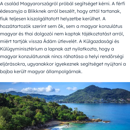
A család Magyarországról próbál segítséget kérni. A férfi
édesanyja a Blikknek arról beszélt, hogy attól tartanak,
fiuk teljesen kiszolgáltatott helyzetbe kerülhet. A
hozzátartozók szerint sem ők, sem a magyar konzulátus
magyar és thai dolgozói nem kaptak tájékoztatást arról,
miért tartják vissza Ádám útlevelét. A Külgazdasági és
Külügyminisztérium a lapnak azt nyilatkozta, hogy a
magyar konzulátusnak nincs ráhatása a helyi rendőrségi
eljárásokra, ugyanakkor igyekeznek segítséget nyújtani a
bajba került magyar állampolgárnak.