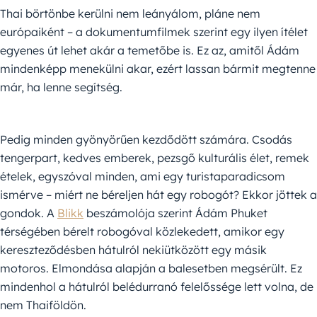
Thai börtönbe kerülni nem leányálom, pláne nem
európaiként – a dokumentumfilmek szerint egy ilyen ítélet
egyenes út lehet akár a temetőbe is. Ez az, amitől Ádám
mindenképp menekülni akar, ezért lassan bármit megtenne
már, ha lenne segítség.
Pedig minden gyönyörűen kezdődött számára. Csodás
tengerpart, kedves emberek, pezsgő kulturális élet, remek
ételek, egyszóval minden, ami egy turistaparadicsom
ismérve – miért ne béreljen hát egy robogót? Ekkor jöttek a
gondok. A
Blikk
beszámolója szerint Ádám Phuket
térségében bérelt robogóval közlekedett, amikor egy
kereszteződésben hátulról nekiütközött egy másik
motoros. Elmondása alapján a balesetben megsérült. Ez
mindenhol a hátulról belédurranó felelőssége lett volna, de
nem Thaiföldön.