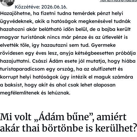
Kategóriák:
Közzétéve:
2026.06.16.
Hazajöhetne, ha fizetni tudna temérdek pénzt helyi
ügyvédeknek, akik a hatóságok megkenésével tudnák
hazahozni akár belátható időn belül, de a bajba került
magyar turistának nincs már pénze és az útlevelét is
elvették tőle, így hazautazni sem tud. Gyermeke
rövidesen egy éves lesz, anyja kétségbeesetten próbálja
hazajuttatni. Császi Ádám esete jól mutatja, hogy hiába
turistaparadicsom egy ország, ha az alulfizetett és
korrupt helyi hatóságok úgy intézik el maguk számára
a baksist, hogy akit és ahol csak lehet alaposan
megfélemlítenek és lehúznak.
Mi volt „Ádám bűne”, amiért
akár thai börtönbe is kerülhet?