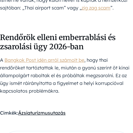
ismertté váltak, hogy külön nevet is kaptak a nemzetközi
sajtóban: „Thai airport scam” vagy „
zig zag scam
”.
Rendőrök elleni emberrablási és
zsarolási ügy 2026-ban
A
Bangkok Post idén arról számolt be
, hogy thai
rendőröket tartóztattak le, miután a gyanú szerint öt kínai
állampolgárt raboltak el és próbáltak megzsarolni. Ez az
ügy ismét ráirányította a figyelmet a helyi korrupcióval
kapcsolatos problémákra.
Címkék:
Ázsia
turizmus
utazás