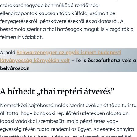
szórakozónegyedeiben működő rendőrségi
ellenőrzőpontok kapcsán több külföldi számolt be
fenyegetésekről, pénzkövetelésekről és zaklatásról. A
beszámoló szerint a thai hatóságok maguk is vizsgálták a
felmerült vádakat.
Arnold
Schwarzenegger az egyik ismert budapesti
látványosság környékén volt
– Te is összefuthatsz vele a
belvárosban
A hírhedt „thai reptéri átverés”
Nemzetközi sajtóbeszámolók szerint éveken át több turista
állította, hogy bangkoki repülőtéri üzletekben alaptalan
lopási vádakkal szembesült, majd pénzfizetés vagy
egyezség révén tudta rendezni az ügyet. Az esetek annyira