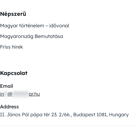
Népszerű
Magyar történelem – idővonal
Magyarország Bemutatása
Friss hírek
Kapcsolat
Email
in
**
@
*********
ar.hu
Address
II. János Pál pápa tér 23. 2/66., Budapest 1081, Hungary