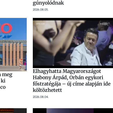
gúnyolódnak
2026.08.05.
Elhagyhatta Magyarországot
ta meg
Habony Árpád, Orbán egykori
 ki
főstratégája – új címe alapján ide
sco
költözhetett
2026.08.04.