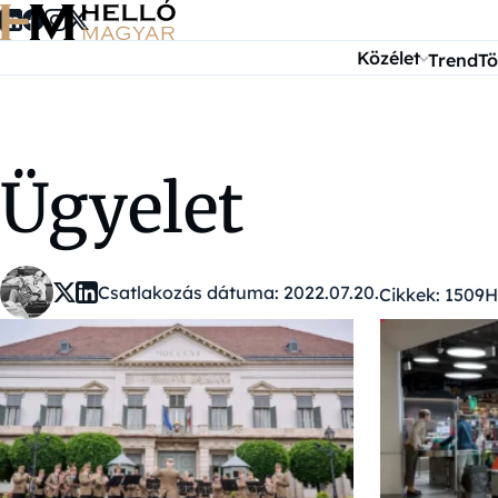
Ugrás a tartalomra
Közélet
Trend
Tö
Ügyelet
Csatlakozás dátuma: 2022.07.20.
Cikkek: 1509
H