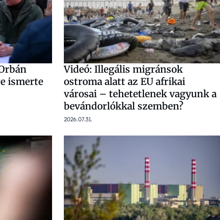
 Orbán
Videó: Illegális migránsok
re ismerte
ostroma alatt az EU afrikai
városai – tehetetlenek vagyunk a
bevándorlókkal szemben?
2026.07.31.