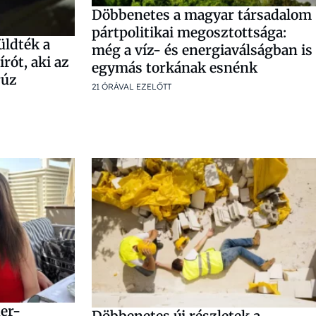
Döbbenetes a magyar társadalom
pártpolitikai megosztottsága:
üldték a
még a víz- és energiaválságban is
rót, aki az
egymás torkának esnénk
rúz
21 ÓRÁVAL EZELŐTT
er-