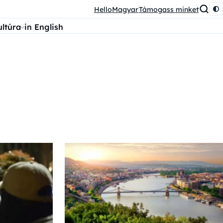
HelloMagyar
Támogass minket
ultúra
in English