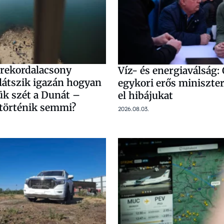
 rekordalacsony
Víz- és energiaválság:
 látszik igazán hogyan
egykori erős miniszte
k szét a Dunát –
el hibájukat
történik semmi?
2026.08.03.