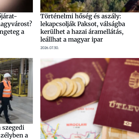
járat-
Történelmi hőség és aszály:
nagyvárost?
lekapcsolják Paksot, válságba
engeteg a
kerülhet a hazai áramellátás,
leállhat a magyar ipar
2026.07.30.
 szegedi
zélyben a