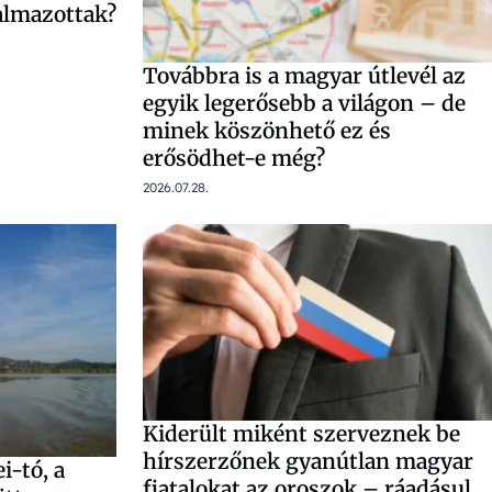
lmazottak?
Továbbra is a magyar útlevél az
egyik legerősebb a világon – de
minek köszönhető ez és
erősödhet-e még?
2026.07.28.
Kiderült miként szerveznek be
hírszerzőnek gyanútlan magyar
i-tó, a
fiatalokat az oroszok – ráadásul