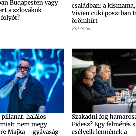
ban Budapesten vagy
családban: a kismama,
ert a szlovákok
Vivien cuki posztban t
 folyót?
örömhírt
2026.08.06.
pillanat: halálos
Szakadni fog hamaros
 miatt nem megy
Fidesz? Egy felmérés s
dre Majka – gyávaság
esélyeik lennének a