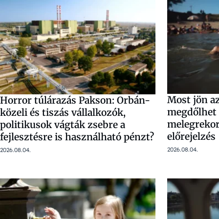
Most jön az
Horror túlárazás Pakson: Orbán-
megdőlhet 
közeli és tiszás vállalkozók,
melegrekord
politikusok vágták zsebre a
előrejelzés
fejlesztésre is használható pénzt?
2026.08.04.
2026.08.04.