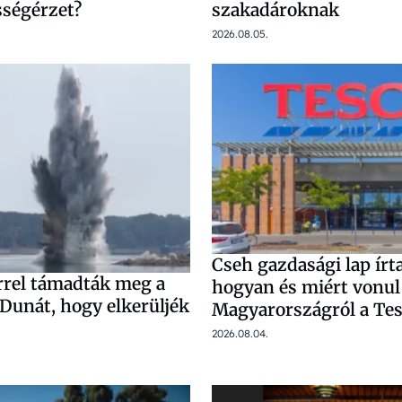
sségérzet?
szakadároknak
2026.08.05.
Cseh gazdasági lap ír
errel támadták meg a
hogyan és miért vonul
Dunát, hogy elkerüljék
Magyarországról a Te
2026.08.04.