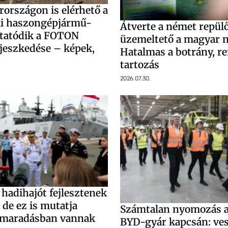
országon is elérhető a
ai haszongépjármű-
Átverte a német repülő
ytatódik a FOTON
üzemeltető a magyar 
rjeszkedése – képek,
Hatalmas a botrány, r
tartozás
2026.07.30.
hadihajót fejlesztenek
 de ez is mutatja
Számtalan nyomozás a
emaradásban vannak
BYD-gyár kapcsán: ves