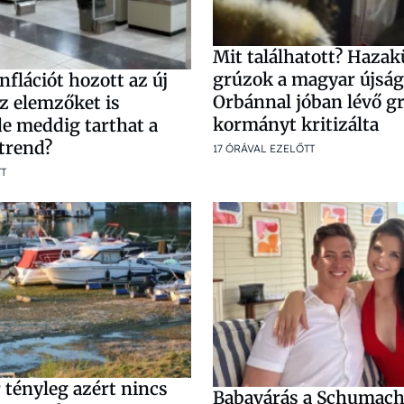
Mit találhatott? Hazak
grúzok a magyar újságí
flációt hozott az új
Orbánnal jóban lévő g
z elemzőket is
kormányt kritizálta
de meddig tarthat a
 trend?
17 ÓRÁVAL EZELŐTT
TT
 tényleg azért nincs
Babavárás a Schumach