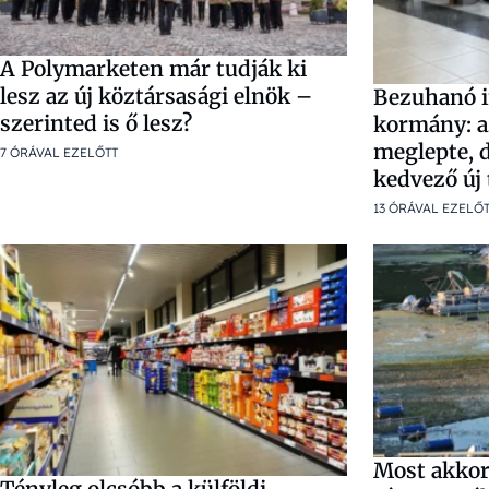
A Polymarketen már tudják ki
lesz az új köztársasági elnök –
Bezuhanó in
szerinted is ő lesz?
kormány: a
meglepte, 
7 ÓRÁVAL EZELŐTT
kedvező új
13 ÓRÁVAL EZELŐ
Most akkor