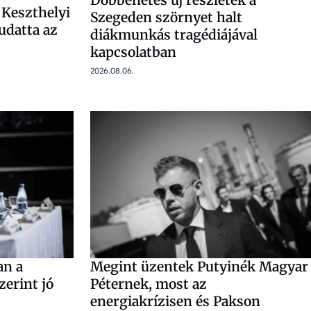
Döbbenetes új részletek a
 Keszthelyi
Szegeden szörnyet halt
udatta az
diákmunkás tragédiájával
kapcsolatban
2026.08.06.
an a
Megint üzentek Putyinék Magyar
zerint jó
Péternek, most az
energiakrízisen és Pakson