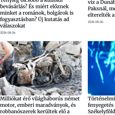
Tényleg olcsóbb a külföldi
víz a Duná
bevásárlás? És miért előznek
Paksnál, m
minket a románok, bolgárok is
elterelték a
fogyasztásban? Új kutatás ad
2026.08.06.
válaszokat
2026.08.06.
Milliókat érő világháborús német
Történelmi 
motor, emberi maradványok, és
fenyegetés
robbanószerek kerültek elő a
Székelyföl