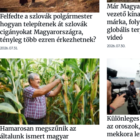
Már Magyar
vezető kín
Felfedte a szlovák polgármester
márka, fol
hogyan telepítenek át szlovák
globális te
cigányokat Magyarországra,
videó
tényleg több ezren érkezhetnek?
2026.07.30.
2026.07.31.
Különleges 
az oroszok,
Hamarosan megszűnik az
mekkora l
általunk ismert magyar