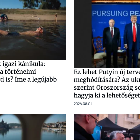
 igazi kánikula:
a történelmi
Ez lehet Putyin új ter
 is? Íme a legújabb
meghódítására? Az uk
szerint Oroszország 
hagyja ki a lehetősége
2026.08.04.