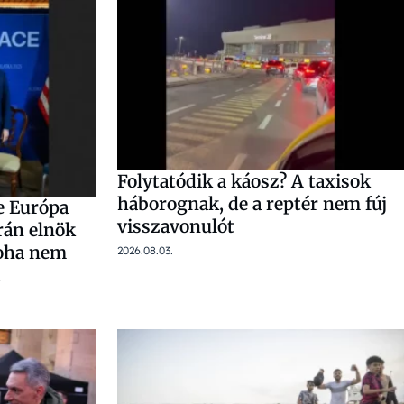
Folytatódik a káosz? A taxisok
háborognak, de a reptér nem fúj
ve Európa
visszavonulót
rán elnök
soha nem
2026.08.03.
t