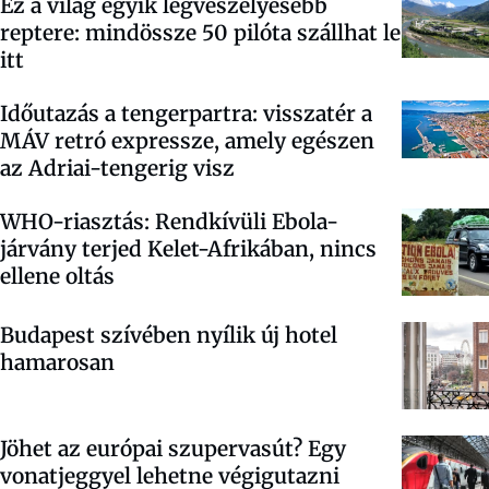
Ez a világ egyik legveszélyesebb
reptere: mindössze 50 pilóta szállhat le
itt
Időutazás a tengerpartra: visszatér a
MÁV retró expressze, amely egészen
az Adriai-tengerig visz
WHO-riasztás: Rendkívüli Ebola-
járvány terjed Kelet-Afrikában, nincs
ellene oltás
Budapest szívében nyílik új hotel
hamarosan
Jöhet az európai szupervasút? Egy
vonatjeggyel lehetne végigutazni