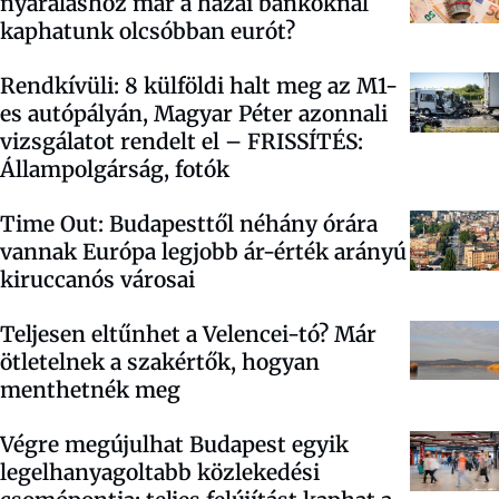
nyaraláshoz már a hazai bankoknál
kaphatunk olcsóbban eurót?
Rendkívüli: 8 külföldi halt meg az M1-
es autópályán, Magyar Péter azonnali
vizsgálatot rendelt el – FRISSÍTÉS:
Állampolgárság, fotók
Time Out: Budapesttől néhány órára
vannak Európa legjobb ár-érték arányú
kiruccanós városai
Teljesen eltűnhet a Velencei-tó? Már
ötletelnek a szakértők, hogyan
menthetnék meg
Végre megújulhat Budapest egyik
legelhanyagoltabb közlekedési