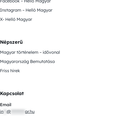
Facebook – Helló Magyar
Instagram – Helló Magyar
X- Helló Magyar
Népszerű
Magyar történelem – idővonal
Magyarország Bemutatása
Friss hírek
Kapcsolat
Email
in
**
@
*********
ar.hu