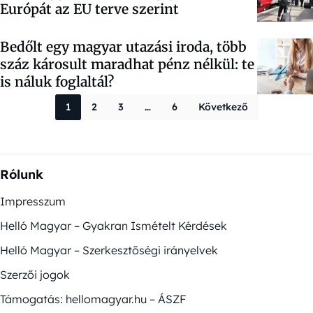
Európát az EU terve szerint
Bedőlt egy magyar utazási iroda, több
száz károsult maradhat pénz nélkül: te
is náluk foglaltál?
Bejegyzések la
1
2
3
…
6
Következő
Rólunk
Impresszum
Helló Magyar – Gyakran Ismételt Kérdések
Helló Magyar – Szerkesztőségi irányelvek
Szerzői jogok
Támogatás: hellomagyar.hu – ÁSZF