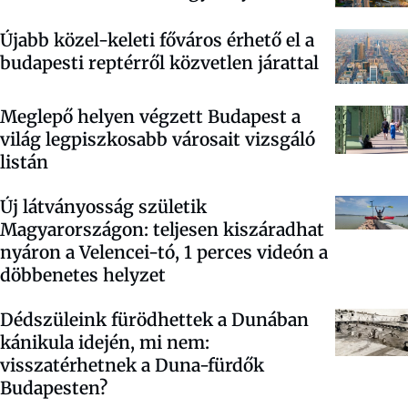
Újabb közel-keleti főváros érhető el a
budapesti reptérről közvetlen járattal
Meglepő helyen végzett Budapest a
világ legpiszkosabb városait vizsgáló
listán
Új látványosság születik
Magyarországon: teljesen kiszáradhat
nyáron a Velencei-tó, 1 perces videón a
döbbenetes helyzet
Dédszüleink fürödhettek a Dunában
kánikula idején, mi nem:
visszatérhetnek a Duna-fürdők
Budapesten?