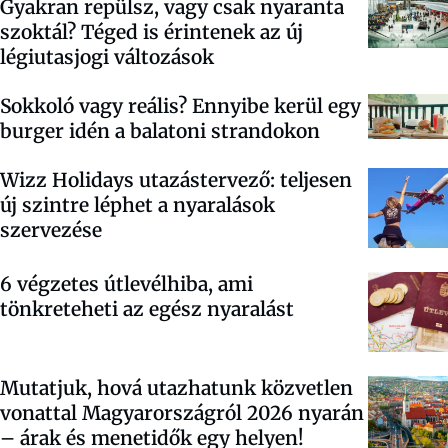
Gyakran repülsz, vagy csak nyaranta
szoktál? Téged is érintenek az új
légiutasjogi változások
Sokkoló vagy reális? Ennyibe kerül egy
burger idén a balatoni strandokon
Wizz Holidays utazástervező: teljesen
új szintre léphet a nyaralások
szervezése
6 végzetes útlevélhiba, ami
tönkreteheti az egész nyaralást
Mutatjuk, hová utazhatunk közvetlen
vonattal Magyarországról 2026 nyarán
– árak és menetidők egy helyen!