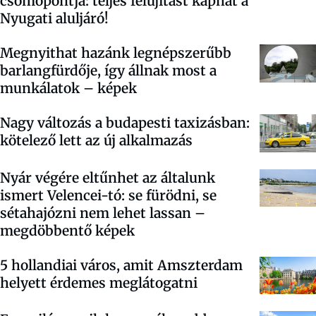
csomópontja: teljes felújítást kaphat a
Nyugati aluljáró!
Megnyithat hazánk legnépszerűbb
barlangfürdője, így állnak most a
munkálatok – képek
Nagy változás a budapesti taxizásban:
kötelező lett az új alkalmazás
Nyár végére eltűnhet az általunk
ismert Velencei-tó: se fürödni, se
sétahajózni nem lehet lassan –
megdöbbentő képek
5 hollandiai város, amit Amszterdam
helyett érdemes meglátogatni