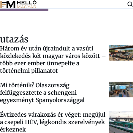
Ugrás a tartalomra
utazás
Három év után újraindult a vasúti
közlekedés két magyar város között –
több ezer ember ünnepelte a
történelmi pillanatot
Mi történik? Olaszország
felfüggesztette a schengeni
egyezményt Spanyolországgal
Évtizedes várakozás ér véget: megújul
a csepeli HÉV, légkondis szerelvények
érkeznek