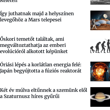
Keleten
Így juthatnak majd a helyszínen
levegőhöz a Mars telepesei
Őskori temetőt találtak, ami
megváltoztathatja az emberi
evolúcióról alkotott képünket
Óriási lépés a korlátlan energia felé:
Japán begyújtotta a fúziós reaktorát
Két év múlva eltűnnek a szemünk elől
a Szaturnusz híres gyűrűi