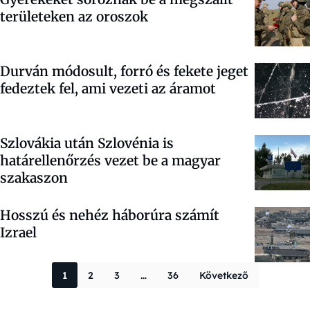
területeken az oroszok
Durván módosult, forró és fekete jeget
fedeztek fel, ami vezeti az áramot
Szlovákia után Szlovénia is
határellenőrzés vezet be a magyar
szakaszon
Hosszú és nehéz háborúra számít
Izrael
Bejegyzések la
1
2
3
…
36
Következő