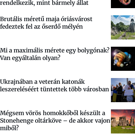
rendelkezik, mint bármely állat
Brutális méretű maja óriásvárost
fedeztek fel az őserdő mélyén
Mi a maximális mérete egy bolygónak?
Van egyáltalán olyan?
Ukrajnában a veterán katonák
leszereléséért tüntettek több városban
Mégsem vörös homokkőből készült a
Stonehenge oltárköve – de akkor vajon
miből?