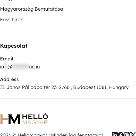
Magyarország Bemutatása
Friss hírek
Kapcsolat
Email
in
**
@
*********
ar.hu
Address
II. János Pál pápa tér 23. 2/66., Budapest 1081, Hungary
2026 © HelloMagyar | Minden jog fenntartva!