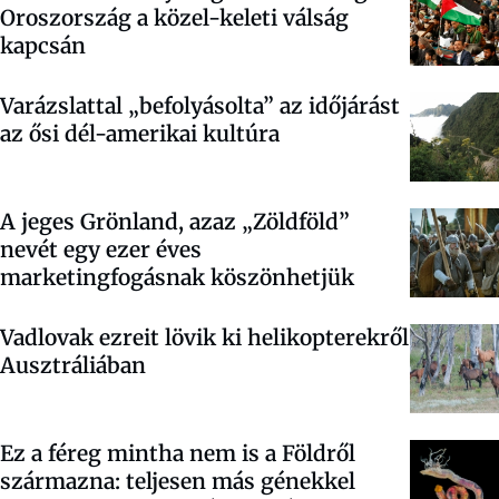
Oroszország a közel-keleti válság
kapcsán
Varázslattal „befolyásolta” az időjárást
az ősi dél-amerikai kultúra
A jeges Grönland, azaz „Zöldföld”
nevét egy ezer éves
marketingfogásnak köszönhetjük
Vadlovak ezreit lövik ki helikopterekről
Ausztráliában
Ez a féreg mintha nem is a Földről
származna: teljesen más génekkel