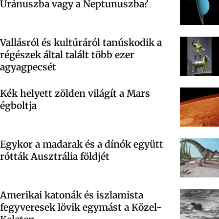
Uránuszba vagy a Neptunuszba?
Vallásról és kultúráról tanúskodik a
régészek által talált több ezer
agyagpecsét
Kék helyett zölden világít a Mars
égboltja
Egykor a madarak és a dínók együtt
rótták Ausztrália földjét
Amerikai katonák és iszlamista
fegyveresek lövik egymást a Közel-