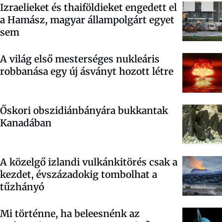
Izraelieket és thaiföldieket engedett el
a Hamász, magyar állampolgárt egyet
sem
A világ első mesterséges nukleáris
robbanása egy új ásványt hozott létre
Őskori obszidiánbányára bukkantak
Kanadában
A közelgő izlandi vulkánkitörés csak a
kezdet, évszázadokig tombolhat a
tűzhányó
Mi történne, ha beleesnénk az