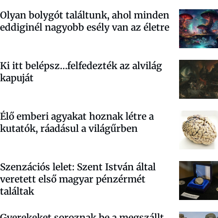
Olyan bolygót találtunk, ahol minden
eddiginél nagyobb esély van az életre
Ki itt belépsz…felfedezték az alvilág
kapuját
Élő emberi agyakat hoznak létre a
kutatók, ráadásul a világűrben
Szenzációs lelet: Szent István által
veretett első magyar pénzérmét
találtak
Gyerekeket soroznak be a megszállt