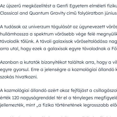
Az újszerű megközelítést a Genfi Egyetem elméleti fizik
Classical and Quantum Gravity című folyóiratban június
A tudósok az univerzum tágulását az úgynevezett vörö
hullámhossza a spektrum vörösebb vége felé megnyúlik
távolodik tőlünk. A távoli galaxisok vöröseltolódása n
arra utal, hogy ezek a galaxisok egyre távolodnak a Föl
Azonban a kutatók bizonyítékot találtak arra, hogy a
egyre gyorsul. Erre a jelenségre a kozmológiai állandó
szokás hivatkozni.
A kozmológiai állandó azért okoz fejfájást a csillagászo
érték 120 nagyságrenddel tér el a tényleges megfigyelé
jellemezték, mint „a fizika történetének legrosszabb előr