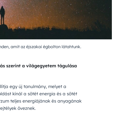
nden, amit az éjszakai égbolton látahtunk.
ás szerint a világegyetem tágulása
lítja egy új tanulmány, melyet a
ást kínál a sötét energia és a sötét
verzum teljes energiájának és anyagának
rejtélyek öveznek.