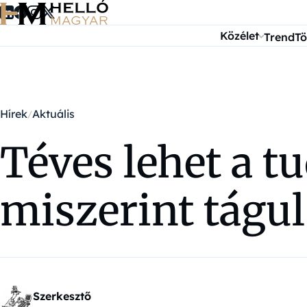
Ugrás a tartalomra
Közélet
Trend
Tö
Hírek
Aktuális
Téves lehet a t
miszerint tágu
Szerkesztő