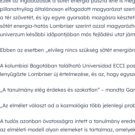
Ezek az ingadozások a sötét energia puszta lété is meg
pillanatnyilag általánosan elfogadott magyarázat szerint
a tér szövetét, és így egyre gyorsabb mozgásra késztet
sötét energia-hatás Lombriser szerint azzal magyaráz
univerzum későbbi időpontjában más fejlődési utat jár
Ebben az esetben „elvileg nincs szükség sötét energiára
A kolumbiai Bogotában található Universidad ECCI posz
lenyűgözte Lombriser új értelmezése, és az, hogy egysz
„A tanulmány elég érdekes és szokatlan” – mondta Gar
„Az elmélet választ ad a kozmológia több jelenlegi prob
A tudós azonban óvatosságra intett a tanulmány ered
az elméleti modell olyan elemeket is tartalmaz, amelye