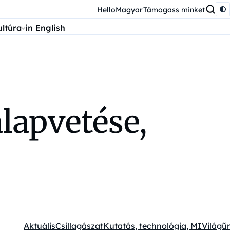
HelloMagyar
Támogass minket
ultúra
in English
lapvetése,
Aktuális
Csillagászat
Kutatás, technológia, MI
Világűr