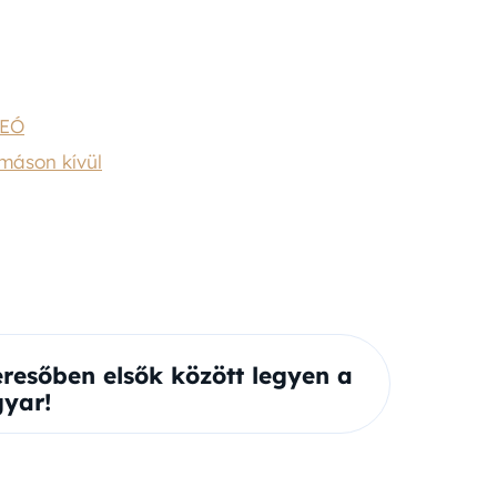
DEÓ
máson kívül
eresőben elsők között legyen a
yar!