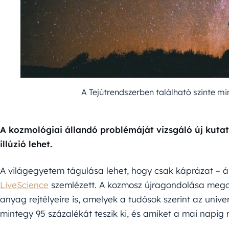
A Tejútrendszerben található szinte mi
A kozmológiai állandó problémáját vizsgáló új kutat
illúzió lehet.
A világegyetem tágulása lehet, hogy csak káprázat – ál
LiveScience
szemlézett. A kozmosz újragondolása megold
anyag rejtélyeire is, amelyek a tudósok szerint az uni
mintegy 95 százalékát teszik ki, és amiket a mai napig 