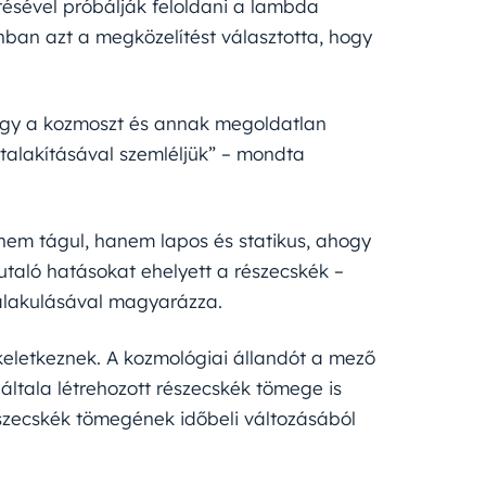
etésével próbálják feloldani a lambda
nban azt a megközelítést választotta, hogy
ogy a kozmoszt és annak megoldatlan
 átalakításával szemléljük” – mondta
em tágul, hanem lapos és statikus, ahogy
 utaló hatásokat ehelyett a részecskék –
 alakulásával magyarázza.
keletkeznek. A kozmológiai állandót a mező
általa létrehozott részecskék tömege is
szecskék tömegének időbeli változásából