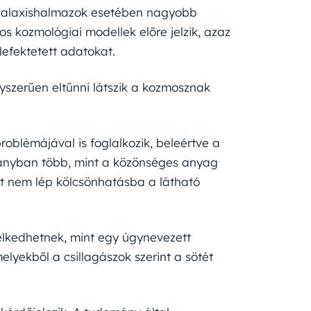
 galaxishalmazok esetében nagyobb
 kozmológiai modellek előre jelzik, azaz
lefektetett adatokat.
szerűen eltűnni látszik a kozmosznak
blémájával is foglalkozik, beleértve a
arányban több, mint a közönséges anyag
t nem lép kölcsönhatásba a látható
selkedhetnek, mint egy úgynevezett
lyekből a csillagászok szerint a sötét