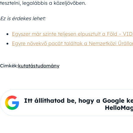
tesztelni, legalábbis a közeljövőben.
Ez is érdekes lehet:
Egyszer már szinte teljesen elpusztult a Föld – VI
Egyre növekvő pacát találtak a Nemzetközi Űrállo
Címkék:
kutatás
tudomány
Itt állíthatod be, hogy a Google k
HelloMag