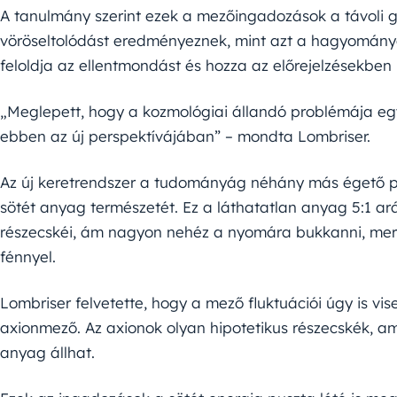
A tanulmány szerint ezek a mezőingadozások a távoli
vöröseltolódást eredményeznek, mint azt a hagyományos
feloldja az ellentmondást és hozza az előrejelzésekben 
„Meglepett, hogy a kozmológiai állandó problémája egy
ebben az új perspektívájában” – mondta Lombriser.
Az új keretrendszer a tudományág néhány más égető pro
sötét anyag természetét. Ez a láthatatlan anyag 5:1 
részecskéi, ám nagyon nehéz a nyomára bukkanni, mer
fénnyel.
Lombriser felvetette, hogy a mező fluktuációi úgy is vi
axionmező. Az axionok olyan hipotetikus részecskék, ame
anyag állhat.