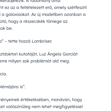
kérdőjelezik. A tudomány által
 ez az a feltételezett erő, amely szétfeszíti
i a galaxisokat. Az új modellben azonban a
ható, hogy a részecskék tömege az
nak be.
” – tette hozzá Lombriser.
tdoktori kutatóját, Luz Ángela Garcíát
erre milyen sok problémát old meg.
cía.
lémájára is”.
ményeinek értékelésében, mondván, hogy
ket valószínűleg nem lehet megfigyeléssel