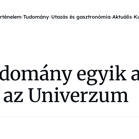
rténelem
Tudomány
Utazás és gasztronómia
Aktuális
K
udomány egyik a
l az Univerzum