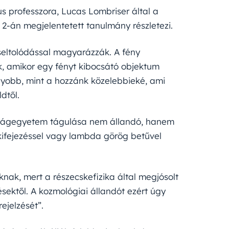
us professzora, Lucas Lombriser által a
 2-án megjelentetett tanulmány részletezi.
seltolódással magyarázzák. A fény
, amikor egy fényt kibocsátó objektum
agyobb, mint a hozzánk közelebbieké, ami
dtől.
 világegyetem tágulása nem állandó, hanem
 kifejezéssel vagy lambda görög betűvel
knak, mert a részecskefizika által megjósolt
sektől. A kozmológiai állandót ezért úgy
ejelzését”.