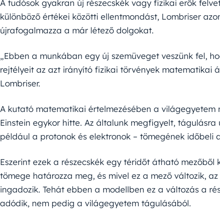
A tudósok gyakran új részecskék vagy fizikai erők felv
különböző értékei közötti ellentmondást, Lombriser azo
újrafogalmazza a már létező dolgokat.
„Ebben a munkában egy új szemüveget veszünk fel, h
rejtélyeit az azt irányító fizikai törvények matematikai
Lombriser.
A kutató matematikai értelmezésében a világegyetem n
Einstein egykor hitte. Az általunk megfigyelt, tágulásra
például a protonok és elektronok – tömegének időbeli
Eszerint ezek a részecskék egy téridőt átható mezőből 
tömege határozza meg, és mivel ez a mező változik, az 
ingadozik. Tehát ebben a modellben ez a változás a ré
adódik, nem pedig a világegyetem tágulásából.