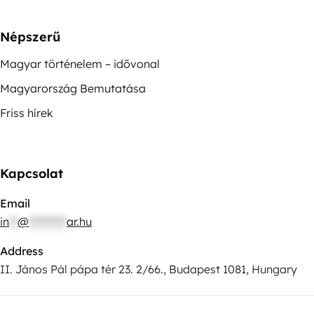
Népszerű
Magyar történelem – idővonal
Magyarország Bemutatása
Friss hírek
Kapcsolat
Email
in
**
@
*********
ar.hu
Address
II. János Pál pápa tér 23. 2/66., Budapest 1081, Hungary