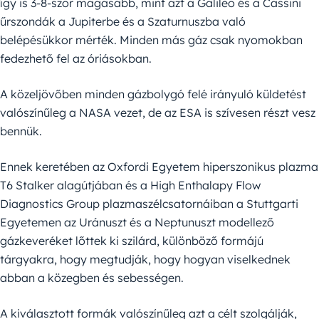
így is 3-8-szor magasabb, mint azt a Galileo és a Cassini
űrszondák a Jupiterbe és a Szaturnuszba való
belépésükkor mérték. Minden más gáz csak nyomokban
fedezhető fel az óriásokban.
A közeljövőben minden gázbolygó felé irányuló küldetést
valószínűleg a NASA vezet, de az ESA is szívesen részt vesz
bennük.
Ennek keretében az Oxfordi Egyetem hiperszonikus plazma
T6 Stalker alagútjában és a High Enthalapy Flow
Diagnostics Group plazmaszélcsatornáiban a Stuttgarti
Egyetemen az Uránuszt és a Neptunuszt modellező
gázkeveréket lőttek ki szilárd, különböző formájú
tárgyakra, hogy megtudják, hogy hogyan viselkednek
abban a közegben és sebességen.
A kiválasztott formák valószínűleg azt a célt szolgálják,