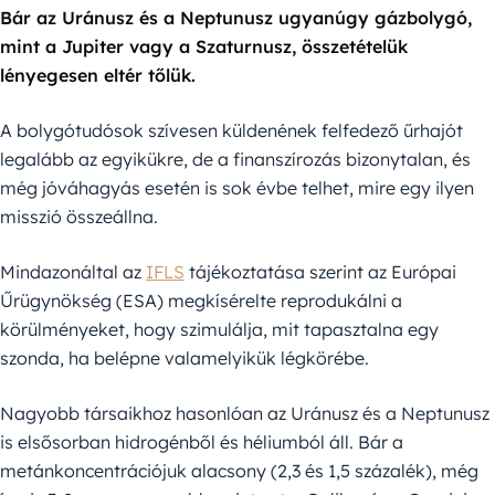
Bár az Uránusz és a Neptunusz ugyanúgy gázbolygó,
mint a Jupiter vagy a Szaturnusz, összetételük
lényegesen eltér tőlük.
A bolygótudósok szívesen küldenének felfedező űrhajót
legalább az egyikükre, de a finanszírozás bizonytalan, és
még jóváhagyás esetén is sok évbe telhet, mire egy ilyen
misszió összeállna.
Mindazonáltal az
IFLS
tájékoztatása szerint az Európai
Űrügynökség (ESA) megkísérelte reprodukálni a
körülményeket, hogy szimulálja, mit tapasztalna egy
szonda, ha belépne valamelyikük légkörébe.
Nagyobb társaikhoz hasonlóan az Uránusz és a Neptunusz
is elsősorban hidrogénből és héliumból áll. Bár a
metánkoncentrációjuk alacsony (2,3 és 1,5 százalék), még