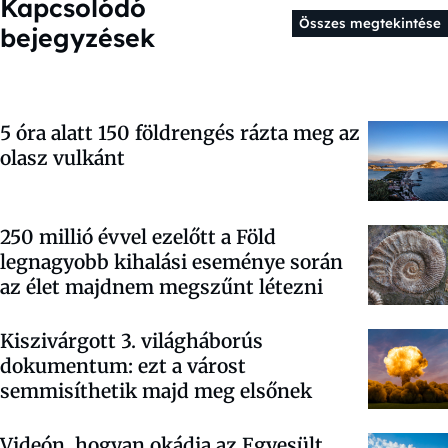
Kapcsolódó
Összes megtekintése
bejegyzések
5 óra alatt 150 földrengés rázta meg az
olasz vulkánt
250 millió évvel ezelőtt a Föld
legnagyobb kihalási eseménye során
az élet majdnem megszűnt létezni
Kiszivárgott 3. világháborús
dokumentum: ezt a várost
semmisíthetik majd meg elsőnek
Videón, hogyan okádja az Egyesült