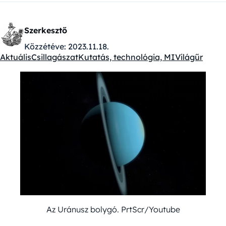
Szerkesztő
Közzétéve:
2023.11.18.
Aktuális
Csillagászat
Kutatás, technológia, MI
Világűr
Kategóriák:
Az Uránusz bolygó. PrtScr/Youtube