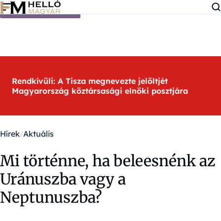
Ugrás a tartalomra
Rendkívüli: A Tisza megnevezte jelöltjét
Magyarország köztársasági elnöki posztjára
Hírek
Aktuális
Mi történne, ha beleesnénk az
Uránuszba vagy a
Neptunuszba?