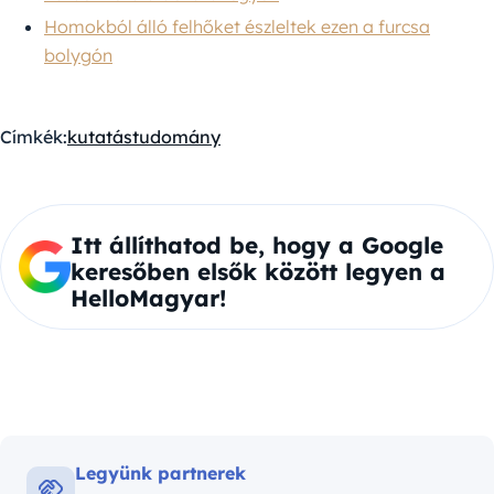
Homokból álló felhőket észleltek ezen a furcsa
bolygón
Címkék:
kutatás
tudomány
Itt állíthatod be, hogy a Google
keresőben elsők között legyen a
HelloMagyar!
Legyünk partnerek