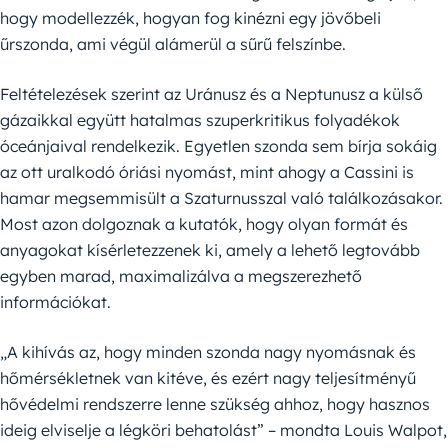
hogy modellezzék, hogyan fog kinézni egy jövőbeli
űrszonda, ami végül alámerül a sűrű felszínbe.
Feltételezések szerint az Uránusz és a Neptunusz a külső
gázaikkal együtt hatalmas szuperkritikus folyadékok
óceánjaival rendelkezik. Egyetlen szonda sem bírja sokáig
az ott uralkodó óriási nyomást, mint ahogy a Cassini is
hamar megsemmisült a Szaturnusszal való találkozásakor.
Most azon dolgoznak a kutatók, hogy olyan formát és
anyagokat kísérletezzenek ki, amely a lehető legtovább
egyben marad, maximalizálva a megszerezhető
információkat.
„A kihívás az, hogy minden szonda nagy nyomásnak és
hőmérsékletnek van kitéve, és ezért nagy teljesítményű
hővédelmi rendszerre lenne szükség ahhoz, hogy hasznos
ideig elviselje a légköri behatolást” – mondta Louis Walpot,