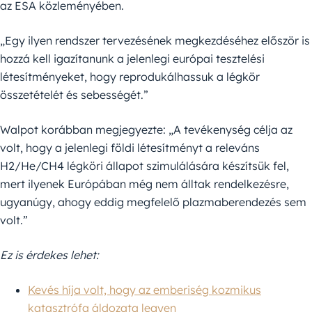
az ESA közleményében.
„Egy ilyen rendszer tervezésének megkezdéséhez először is
hozzá kell igazítanunk a jelenlegi európai tesztelési
létesítményeket, hogy reprodukálhassuk a légkör
összetételét és sebességét.”
Walpot korábban megjegyezte: „A tevékenység célja az
volt, hogy a jelenlegi földi létesítményt a releváns
H2/He/CH4 légköri állapot szimulálására készítsük fel,
mert ilyenek Európában még nem álltak rendelkezésre,
ugyanúgy, ahogy eddig megfelelő plazmaberendezés sem
volt.”
Ez is érdekes lehet:
Kevés híja volt, hogy az emberiség kozmikus
katasztrófa áldozata legyen