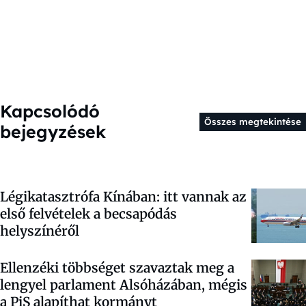
Kapcsolódó
Összes megtekintése
bejegyzések
Légikatasztrófa Kínában: itt vannak az
első felvételek a becsapódás
helyszínéről
Ellenzéki többséget szavaztak meg a
lengyel parlament Alsóházában, mégis
a PiS alapíthat kormányt