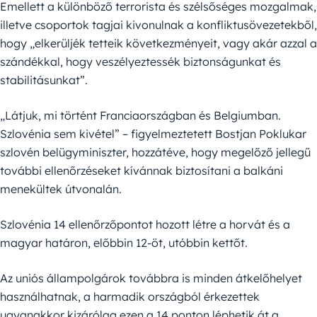
Emellett a különböző terrorista és szélsőséges mozgalmak,
illetve csoportok tagjai kivonulnak a konfliktusövezetekből,
hogy „elkerüljék tetteik következményeit, vagy akár azzal a
szándékkal, hogy veszélyeztessék biztonságunkat és
stabilitásunkat”.
„Látjuk, mi történt Franciaországban és Belgiumban.
Szlovénia sem kivétel” – figyelmeztetett Bostjan Poklukar
szlovén belügyminiszter, hozzátéve, hogy megelőző jellegű
további ellenőrzéseket kívánnak biztosítani a balkáni
menekültek útvonalán.
Szlovénia 14 ellenőrzőpontot hozott létre a horvát és a
magyar határon, előbbin 12-öt, utóbbin kettőt.
Az uniós állampolgárok továbbra is minden átkelőhelyet
használhatnak, a harmadik országból érkezettek
ugyanakkor kizárólag ezen a 14 ponton léphetik át a