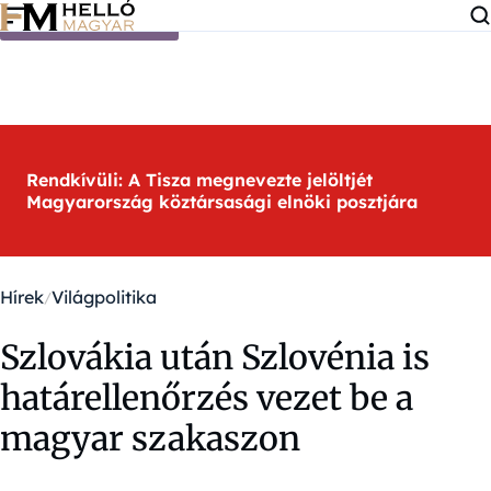
Ugrás a tartalomra
Rendkívüli: A Tisza megnevezte jelöltjét
Magyarország köztársasági elnöki posztjára
Hírek
Világpolitika
Szlovákia után Szlovénia is
határellenőrzés vezet be a
magyar szakaszon