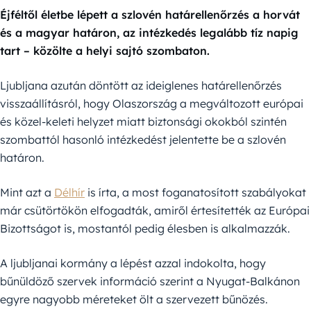
Éjféltől életbe lépett a szlovén határellenőrzés a horvát
és a magyar határon, az intézkedés legalább tíz napig
tart – közölte a helyi sajtó szombaton.
Ljubljana azután döntött az ideiglenes határellenőrzés
visszaállításról, hogy Olaszország a megváltozott európai
és közel-keleti helyzet miatt biztonsági okokból szintén
szombattól hasonló intézkedést jelentette be a szlovén
határon.
Mint azt a
Délhír
is írta, a most foganatosított szabályokat
már csütörtökön elfogadták, amiről értesítették az Európai
Bizottságot is, mostantól pedig élesben is alkalmazzák.
A ljubljanai kormány a lépést azzal indokolta, hogy
bűnüldöző szervek információ szerint a Nyugat-Balkánon
egyre nagyobb méreteket ölt a szervezett bűnözés.