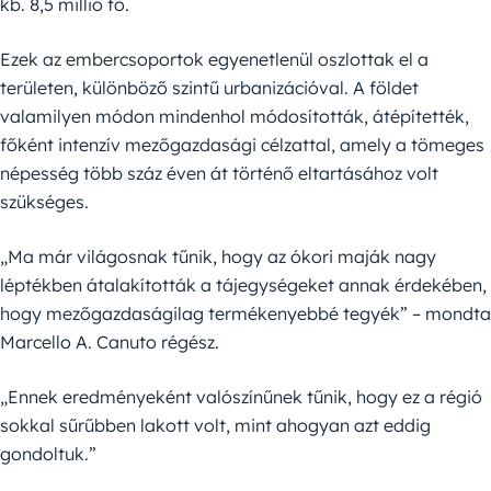
kb. 8,5 millió fő.
Ezek az embercsoportok egyenetlenül oszlottak el a
területen, különböző szintű urbanizációval. A földet
valamilyen módon mindenhol módosították, átépítették,
főként intenzív mezőgazdasági célzattal, amely a tömeges
népesség több száz éven át történő eltartásához volt
szükséges.
„Ma már világosnak tűnik, hogy az ókori maják nagy
léptékben átalakították a tájegységeket annak érdekében,
hogy mezőgazdaságilag termékenyebbé tegyék” – mondta
Marcello A. Canuto régész.
„Ennek eredményeként valószínűnek tűnik, hogy ez a régió
sokkal sűrűbben lakott volt, mint ahogyan azt eddig
gondoltuk.”