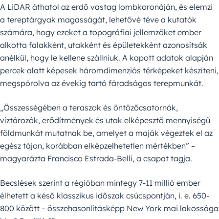
A LiDAR áthatol az erdő vastag lombkoronáján, és elemzi
a tereptárgyak magasságát, lehetővé téve a kutatók
számára, hogy ezeket a topográfiai jellemzőket ember
alkotta falakként, utakként és épületekként azonosítsák
anélkül, hogy le kellene szállniuk. A kapott adatok alapján
percek alatt képesek háromdimenziós térképeket készíteni,
megspórolva az évekig tartó fáradságos terepmunkát.
„Összességében a teraszok és öntözőcsatornák,
víztározók, erődítmények és utak elképesztő mennyiségű
földmunkát mutatnak be, amelyet a maják végeztek el az
egész tájon, korábban elképzelhetetlen mértékben” –
magyarázta Francisco Estrada-Belli, a csapat tagja.
Becslések szerint a régióban mintegy 7-11 millió ember
élhetett a késő klasszikus időszak csúcspontján, i. e. 650-
800 között – összehasonlításképp New York mai lakossága