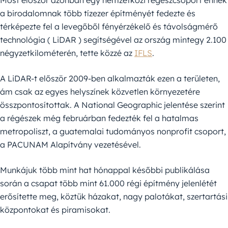
Most először azonban egy nemzetközi régészcsoport ennek
a birodalomnak több tízezer építményét fedezte és
térképezte fel a levegőből fényérzékelő és távolságmérő
technológia ( LiDAR ) segítségével az ország mintegy 2.100
négyzetkilométerén, tette közzé az
IFLS
.
A LiDAR-t először 2009-ben alkalmazták ezen a területen,
ám csak az egyes helyszínek közvetlen környezetére
összpontosítottak. A National Geographic jelentése szerint
a régészek még februárban fedezték fel a hatalmas
metropoliszt, a guatemalai tudományos nonprofit csoport,
a PACUNAM Alapítvány vezetésével.
Munkájuk több mint hat hónappal későbbi publikálása
során a csapat több mint 61.000 régi építmény jelenlétét
erősítette meg, köztük házakat, nagy palotákat, szertartási
központokat és piramisokat.