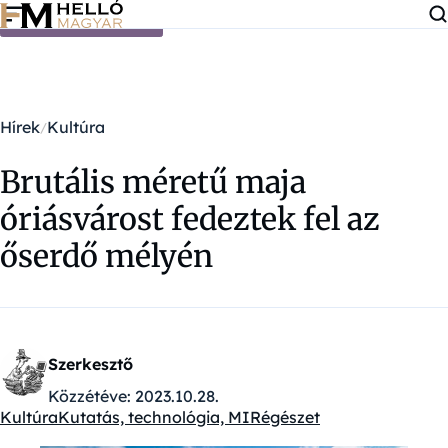
Ugrás a tartalomra
Hírek
Kultúra
Brutális méretű maja
óriásvárost fedeztek fel az
őserdő mélyén
Szerkesztő
Közzétéve:
2023.10.28.
Kultúra
Kutatás, technológia, MI
Régészet
Kategóriák: