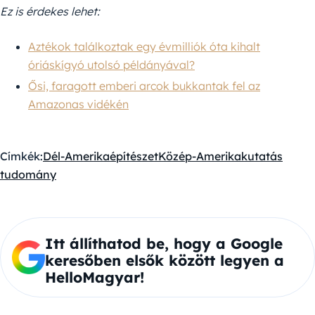
Ez is érdekes lehet:
Aztékok találkoztak egy évmilliók óta kihalt
óriáskígyó utolsó példányával?
Ősi, faragott emberi arcok bukkantak fel az
Amazonas vidékén
Címkék:
Dél-Amerika
építészet
Közép-Amerika
kutatás
tudomány
Itt állíthatod be, hogy a Google
keresőben elsők között legyen a
HelloMagyar!