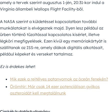
amely a tervek szerint augusztus 1-jén, 20:31-kor indul a
Virginia állambeli Wallops Flight Facility-ből.
A NASA szerint a küldetéssel kapcsolatban további
munkálatokat is elvégeznek majd. Ilyen lesz például az
űrben történő tűzoltással kapcsolatos kísérlet, illetve
légköri megfigyelések. Ezen kívül egy memóriakártyát is
szállítanak az ISS-re, amely diákok digitális alkotásait,
például képeket és verseket tartalmaz.
Ez is érdekes lehet:
Mik ezek a rejtélyes patanyomok az óceán fenekén?
Örömhír: Már csak 14 ezer potenciálisan gyilkos
aszteroidát kell megtalálnunk
Címkék:
kutatás
tudomány