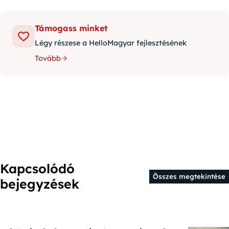
Támogass minket
Légy részese a HelloMagyar fejlesztésének
Tovább
Kapcsolódó
Összes megtekintése
bejegyzések