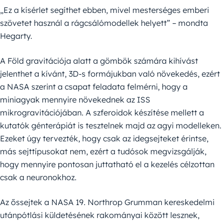
„Ez a kísérlet segíthet ebben, mivel mesterséges emberi
szövetet használ a rágcsálómodellek helyett” – mondta
Hegarty.
A Föld gravitációja alatt a gömbök számára kihívást
jelenthet a kívánt, 3D-s formájukban való növekedés, ezért
a NASA szerint a csapat feladata felmérni, hogy a
miniagyak mennyire növekednek az ISS
mikrogravitációjában. A szferoidok készítése mellett a
kutatók génterápiát is tesztelnek majd az agyi modelleken.
Ezeket úgy tervezték, hogy csak az idegsejteket érintse,
más sejttípusokat nem, ezért a tudósok megvizsgálják,
hogy mennyire pontosan juttatható el a kezelés célzottan
csak a neuronokhoz.
Az őssejtek a NASA 19. Northrop Grumman kereskedelmi
utánpótlási küldetésének rakományai között lesznek,