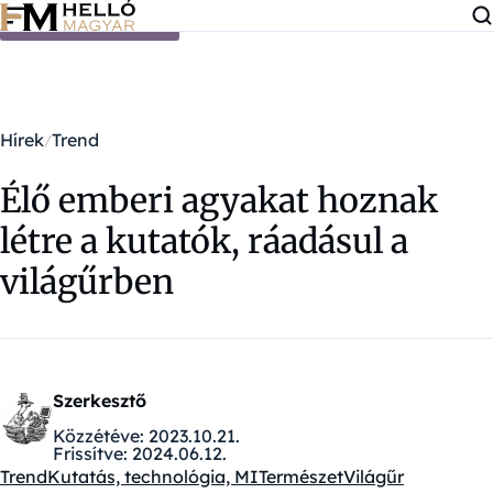
Ugrás a tartalomra
Hírek
Trend
Élő emberi agyakat hoznak
létre a kutatók, ráadásul a
világűrben
Szerkesztő
Közzétéve:
2023.10.21.
Frissítve:
2024.06.12.
Trend
Kutatás, technológia, MI
Természet
Világűr
Kategóriák: