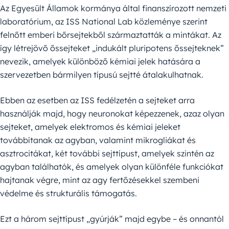
Az Egyesült Államok kormánya által finanszírozott nemzeti
laboratórium, az ISS National Lab közleménye szerint
felnőtt emberi bőrsejtekből származtatták a mintákat. Az
így létrejövő őssejteket „indukált pluripotens őssejteknek”
nevezik, amelyek különböző kémiai jelek hatására a
szervezetben bármilyen típusú sejtté átalakulhatnak.
Ebben az esetben az ISS fedélzetén a sejteket arra
használják majd, hogy neuronokat képezzenek, azaz olyan
sejteket, amelyek elektromos és kémiai jeleket
továbbítanak az agyban, valamint mikrogliákat és
asztrocitákat, két további sejttípust, amelyek szintén az
agyban találhatók, és amelyek olyan különféle funkciókat
hajtanak végre, mint az agy fertőzésekkel szembeni
védelme és strukturális támogatás.
Ezt a három sejttípust „gyúrják” majd egybe – és onnantól