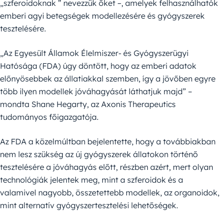
„szferoidoknak ” nevezzük őket –, amelyek felhasználhatók
emberi agyi betegségek modellezésére és gyógyszerek
tesztelésére.
„Az Egyesült Államok Élelmiszer- és Gyógyszerügyi
Hatósága (FDA) úgy döntött, hogy az emberi adatok
előnyösebbek az állatiakkal szemben, így a jövőben egyre
több ilyen modellek jóváhagyását láthatjuk majd” –
mondta Shane Hegarty, az Axonis Therapeutics
tudományos főigazgatója.
Az FDA a közelmúltban bejelentette, hogy a továbbiakban
nem lesz szükség az új gyógyszerek állatokon történő
tesztelésére a jóváhagyás előtt, részben azért, mert olyan
technológiák jelentek meg, mint a szferoidok és a
valamivel nagyobb, összetettebb modellek, az organoidok,
mint alternatív gyógyszertesztelési lehetőségek.