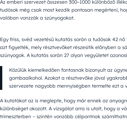
Az emberi szervezet összesen 300–1000 különböző illéko
tudósok még csak most kezdik pontosan megérteni, ho
valóban vonzzák a szúnyogokat.
Egy friss, svéd vezetésű kutatás során a tudósok 42 nő
azt figyelték, mely résztvevőket részesítik előnyben a s
szúnyogok. A kutatás során 27 olyan vegyületet azonosí
Közülük kiemelkedően fontosnak bizonyult az úgyne
gombaalkohol. Azokat a résztvevőke jóval ygakrabb
szervezete nagyobb mennyiségben termelte ezt a v
A kutatókat az is meglepte, hogy már ennek az anyagn
különbséget okozott. A vizsgálat arra is utalt, hogy a
trimeszterben – szintén vonzóbb célpontnak számíthat