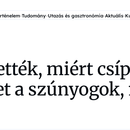
rténelem
Tudomány
Utazás és gasztronómia
Aktuális
K
ették, miért csí
t a szúnyogok,