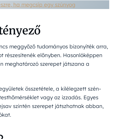
 észre, ha megcsíp egy szúnyog
 tényező
incs meggyőző tudományos bizonyíték arra,
ot részesítenék előnyben. Hasonlóképpen
zín meghatározó szerepet játszana a
gyületek összetétele, a kilélegzett szén-
 testhőmérséklet vagy az izzadás. Egyes
ejsav szintén szerepet játszhatnak abban,
ókat.