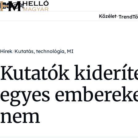
Ugrás a tartalomra
Közélet
Trend
Tö
Hírek
Kutatás, technológia, MI
Kutatók kiderít
egyes embereke
nem