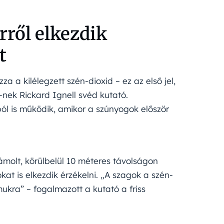
ről elkezdik
t
 a kilélegzett szén-dioxid – ez az első jel,
nek Rickard Ignell svéd kutató.
ól is működik, amikor a szúnyogok először
ámolt, körülbelül 10 méteres távolságon
kat is elkezdik érzékelni. „A szagok a szén-
ukra” – fogalmazott a kutató a friss