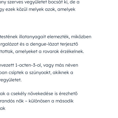
ny szerves vegyületet bocsát ki, de a
gy ezek közül melyek azok, amelyek
 testének illatanyagait elemezték, miközben
árgalázat és a dengue-lázat terjesztő
tottak, amelyeket a rovarok érzékelnek.
vezett 1-octen-3-ol, vagy más néven
an csíptek a szúnyookt, akiknek a
együletet.
ak a csekély növekedése is érezhető
 várandós nők – különösen a második
nak