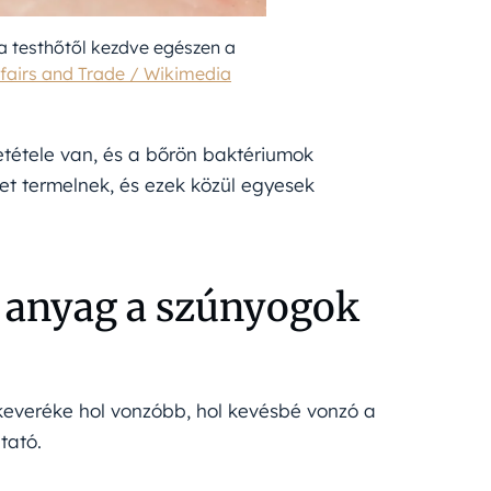
a testhőtől kezdve egészen a
fairs and Trade / Wikimedia
tétele van, és a bőrön baktériumok
tet termelnek, és ezek közül egyesek
.
 anyag a szúnyogok
 keveréke hol vonzóbb, hol kevésbé vonzó a
tató.