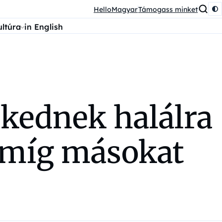
HelloMagyar
Támogass minket
ultúra
in English
pkednek halálra
 míg másokat