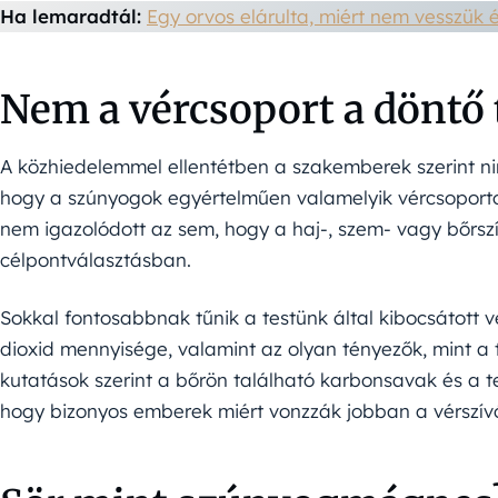
Ha lemaradtál:
Egy orvos elárulta, miért nem vesszük
Nem a vércsoport a döntő
A közhiedelemmel ellentétben a szakemberek szerint n
hogy a szúnyogok egyértelműen valamelyik vércsoport
nem igazolódott az sem, hogy a haj-, szem- vagy bőrs
célpontválasztásban.
Sokkal fontosabbnak tűnik a testünk által kibocsátott ve
dioxid mennyisége, valamint az olyan tényezők, mint a
kutatások szerint a bőrön található karbonsavak és a t
hogy bizonyos emberek miért vonzzák jobban a vérszív