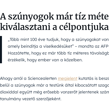
A szúnyogok már tíz méter
kiválasztani a célpontjuka
„Több mint 100 éve tudjuk, hogy a szúnyogokat vonzza
amely beindítja a viselkedésüket” – mondta az AFP-
Hozzátette, hogy ez már több tíz méteres távolságb
érzékelik, hogy ember van a közelben.
Ahogy arról a Sciencealerten
megjelent
kutatás is besz
belül a szúnyogok már a testünk által kibocsátott szago
dioxiddal együtt még erősebb vonzerőt jelentenek szám
tanulmány vezető szerzőjeként.