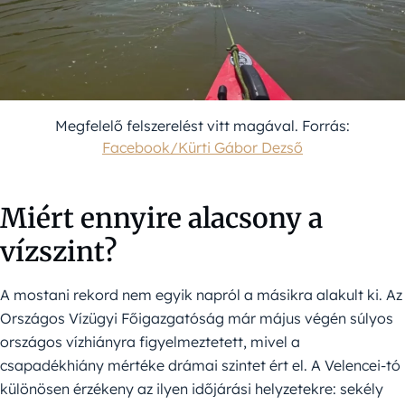
Megfelelő felszerelést vitt magával. Forrás:
Facebook/Kürti Gábor Dezső
Miért ennyire alacsony a
vízszint?
A mostani rekord nem egyik napról a másikra alakult ki. Az
Országos Vízügyi Főigazgatóság már május végén súlyos
országos vízhiányra figyelmeztetett, mivel a
csapadékhiány mértéke drámai szintet ért el. A Velencei-tó
különösen érzékeny az ilyen időjárási helyzetekre: sekély