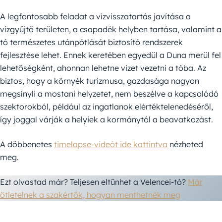
A legfontosabb feladat a vízvisszatartás javítása a
vízgyűjtő területen, a csapadék helyben tartása, valamint a
tó természetes utánpótlását biztosító rendszerek
fejlesztése lehet. Ennek keretében egyedül a Duna merül fel
lehetőségként, ahonnan lehetne vizet vezetni a tóba. Az
biztos, hogy a környék turizmusa, gazdasága nagyon
megsínyli a mostani helyzetet, nem beszélve a kapcsolódó
szektorokból, például az ingatlanok elértéktelenedéséről,
így joggal várják a helyiek a kormánytól a beavatkozást.
A döbbenetes
timelapse-videót ide kattintva
nézheted
meg.
Ezt olvastad már? Teljesen eltűnhet a Velencei-tó?
Már
ötletelnek a szakértők, hogyan menthetnék meg