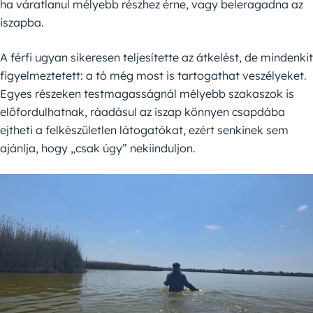
ha váratlanul mélyebb részhez érne, vagy beleragadna az
iszapba.
A férfi ugyan sikeresen teljesítette az átkelést, de mindenkit
figyelmeztetett: a tó még most is tartogathat veszélyeket.
Egyes részeken testmagasságnál mélyebb szakaszok is
előfordulhatnak, ráadásul az iszap könnyen csapdába
ejtheti a felkészületlen látogatókat, ezért senkinek sem
ajánlja, hogy „csak úgy” nekiinduljon.