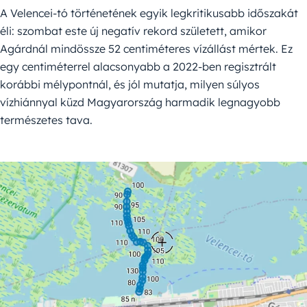
A Velencei-tó történetének egyik legkritikusabb időszakát
éli: szombat este új negatív rekord született, amikor
Agárdnál mindössze 52 centiméteres vízállást mértek. Ez
egy centiméterrel alacsonyabb a 2022-ben regisztrált
korábbi mélypontnál, és jól mutatja, milyen súlyos
vízhiánnyal küzd Magyarország harmadik legnagyobb
természetes tava.