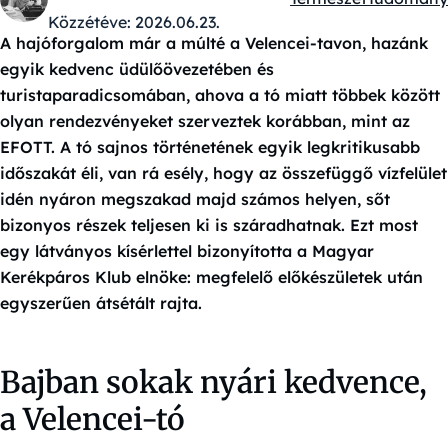
Kategóriák:
Közzétéve:
2026.06.23.
A hajóforgalom már a múlté a Velencei-tavon, hazánk
egyik kedvenc üdülőövezetében és
turistaparadicsomában, ahova a tó miatt többek között
olyan rendezvényeket szerveztek korábban, mint az
EFOTT. A tó sajnos történetének egyik legkritikusabb
időszakát éli, van rá esély, hogy az összefüggő vízfelület
idén nyáron megszakad majd számos helyen, sőt
bizonyos részek teljesen ki is száradhatnak. Ezt most
egy látványos kísérlettel bizonyította a Magyar
Kerékpáros Klub elnöke: megfelelő előkészületek után
egyszerűen átsétált rajta.
Bajban sokak nyári kedvence,
a Velencei-tó