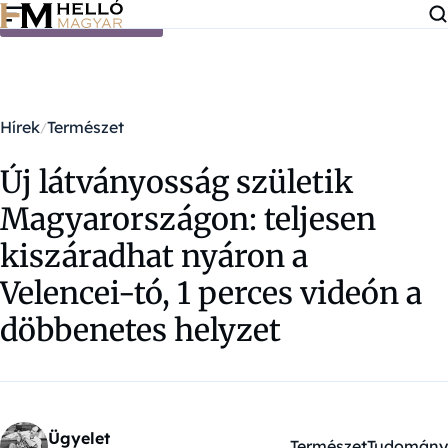
Ugrás a tartalomra
Hírek
Természet
Új látványosság születik
Magyarországon: teljesen
kiszáradhat nyáron a
Velencei-tó, 1 perces videón a
döbbenetes helyzet
Ügyelet
Természet
Tudomány