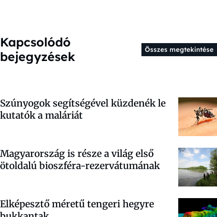
Kapcsolódó
Összes megtekintése
bejegyzések
Szúnyogok segítségével küzdenék le
kutatók a maláriát
Magyarország is része a világ első
ötoldalú bioszféra-rezervátumának
Elképesztő méretű tengeri hegyre
bukkantak