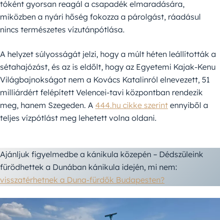
tóként gyorsan reagál a csapadék elmaradására,
miközben a nyári hőség fokozza a párolgást, ráadásul
nincs természetes vízutánpótlása.
A helyzet súlyosságát jelzi, hogy a múlt héten leállították a
sétahajózást, és az is eldőlt, hogy az Egyetemi Kajak-Kenu
Világbajnokságot nem a Kovács Katalinról elnevezett, 51
milliárdért felépített Velencei-tavi központban rendezik
meg, hanem Szegeden. A
444.hu cikke szerint
ennyiből a
teljes vízpótlást meg lehetett volna oldani.
Ajánljuk figyelmedbe a kánikula közepén – Dédszüleink
fürödhettek a Dunában kánikula idején, mi nem:
visszatérhetnek a Duna-fürdők Budapesten?