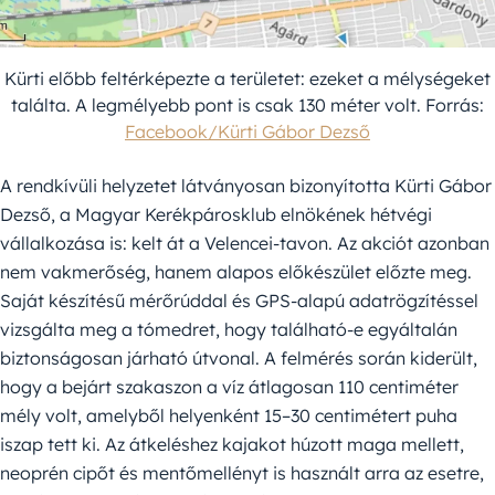
Kürti előbb feltérképezte a területet: ezeket a mélységeket
találta. A legmélyebb pont is csak 130 méter volt. Forrás:
Facebook/Kürti Gábor Dezső
A rendkívüli helyzetet látványosan bizonyította Kürti Gábor
Dezső, a Magyar Kerékpárosklub elnökének hétvégi
vállalkozása is: kelt át a Velencei-tavon. Az akciót azonban
nem vakmerőség, hanem alapos előkészület előzte meg.
Saját készítésű mérőrúddal és GPS-alapú adatrögzítéssel
vizsgálta meg a tómedret, hogy található-e egyáltalán
biztonságosan járható útvonal. A felmérés során kiderült,
hogy a bejárt szakaszon a víz átlagosan 110 centiméter
mély volt, amelyből helyenként 15–30 centimétert puha
iszap tett ki. Az átkeléshez kajakot húzott maga mellett,
neoprén cipőt és mentőmellényt is használt arra az esetre,