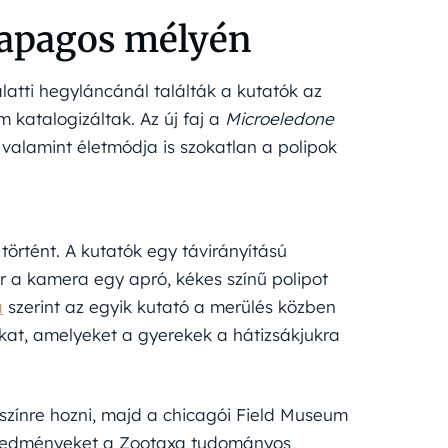
alapagos mélyén
atti hegyláncánál találták a kutatók az
 katalogizáltak. Az új faj a
Microeledone
 valamint életmódja is szokatlan a polipok
örtént. A kutatók egy távirányítású
r a kamera egy apró, kékes színű polipot
a
szerint az egyik kutató a merülés közben
rákat, amelyeket a gyerekek a hátizsákjukra
elszínre hozni, majd a chicagói Field Museum
 eredményeket a Zootaxa tudományos