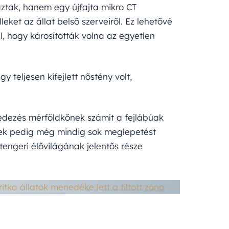
tak, hanem egy újfajta mikro CT
eket az állat belső szerveiről. Ez lehetővé
l, hogy károsították volna az egyetlen
y teljesen kifejlett nőstény volt,
fedezés mérföldkőnek számít a fejlábúak
etek pedig még mindig sok meglepetést
engeri élővilágának jelentős része
ritka állatok menedéke lett a tiltott zóna