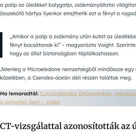
a polip az üledéket bolygatja, zsákmányállatai világíta
összekötő hártya ilyenkor elrejthetik ezt a fényt a ragad
„Amikor a polip a zsákmány után kutat az üledékbe
fényt bocsátanak ki” – magyarázta Voight. Szerinte a
hogy az állat biztonságban táplálkozhasson.
Jelenleg a Microeledone nemzetségből mindössze egy m
közelében, a Csendes-óceán déli részén találtak meg.
Ha lemaradtál:
Cukiságbomba Debrecenben, megszület
is láthatják őket! – videó
CT-vizsgálattal azonosították az új