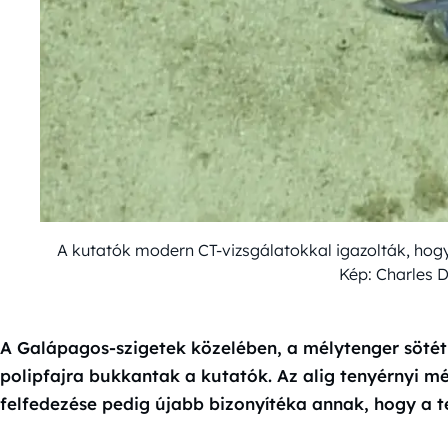
A kutatók modern CT-vizsgálatokkal igazolták, hogy
Kép: Charles 
A Galápagos-szigetek közelében, a mélytenger söté
polipfajra bukkantak a kutatók. Az alig tenyérnyi mére
felfedezése pedig újabb bizonyítéka annak, hogy a t