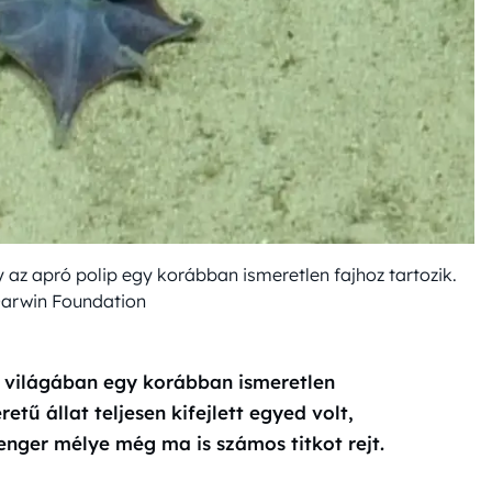
 az apró polip egy korábban ismeretlen fajhoz tartozik.
Darwin Foundation
t világában egy korábban ismeretlen
tű állat teljesen kifejlett egyed volt,
enger mélye még ma is számos titkot rejt.