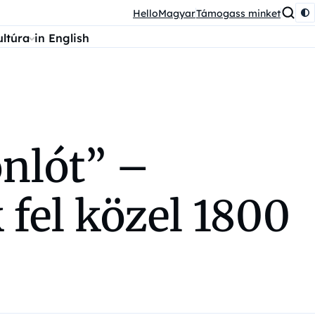
HelloMagyar
Támogass minket
ultúra
in English
nlót” –
 fel közel 1800