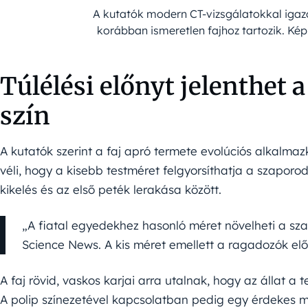
A kutatók modern CT-vizsgálatokkal igazo
korábban ismeretlen fajhoz tartozik. Ké
Túlélési előnyt jelenthet a
szín
A kutatók szerint a faj apró termete evolúciós alkalm
véli, hogy a kisebb testméret felgyorsíthatja a szaporodá
kikelés és az első peték lerakása között.
„A fiatal egyedekhez hasonló méret növelheti a sza
Science News. A kis méret emellett a ragadozók elől
A faj rövid, vaskos karjai arra utalnak, hogy az állat a
A polip színezetével kapcsolatban pedig egy érdekes ma