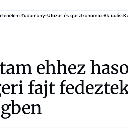
rténelem
Tudomány
Utazás és gasztronómia
Aktuális
K
tam ehhez haso
ri fajt fedeztek
égben