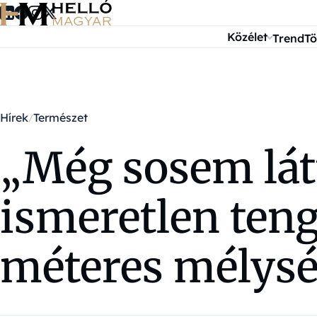
Ugrás a tartalomra
Közélet
Trend
Tö
Hírek
Természet
„Még sosem lát
ismeretlen tenge
méteres mélys