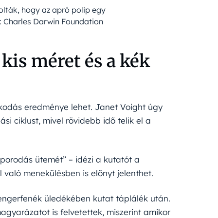
lták, hogy az apró polip egy
p: Charles Darwin Foundation
 kis méret és a kék
azkodás eredménye lehet. Janet Voight úgy
si ciklust, mivel rövidebb idő telik el a
porodás ütemét” – idézi a kutatót a
 való menekülésben is előnyt jelenthet.
 tengerfenék üledékében kutat táplálék után.
gyarázatot is felvetettek, miszerint amikor