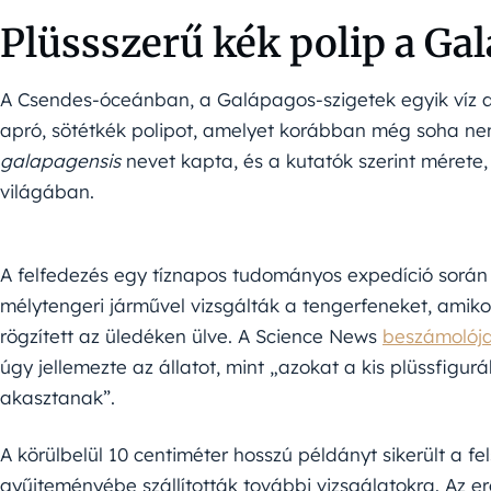
Plüssszerű kék polip a G
A Csendes-óceánban, a Galápagos-szigetek egyik víz al
apró, sötétkék polipot, amelyet korábban még soha nem
galapagensis
nevet kapta, és a kutatók szerint mérete,
világában.
A felfedezés egy tíznapos tudományos expedíció során t
mélytengeri járművel vizsgálták a tengerfeneket, amiko
rögzített az üledéken ülve. A Science News
beszámolój
úgy jellemezte az állatot, mint „azokat a kis plüssfigu
akasztanak”.
A körülbelül 10 centiméter hosszú példányt sikerült a f
gyűjteményébe szállították további vizsgálatokra. Az