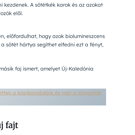
ni kezdenek. A sötétkék karok és az azokat
ozók elől.
n, előfordulhat, hogy azok biolumineszcens
 sötét hártya segíthet elfedni ezt a fényt,
ásik faj ismert, amelyet Új-Kaledónia
tek a kapibarabébik és már a látogatók
 fajt