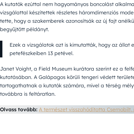
A kutatók ezúttal nem hagyományos boncolást alkalmaz
vizsgálattal készítettek részletes háromdimenziós modell
tette, hogy a szakemberek azonosítsák az új fajt anélkü
begyűjtött példányt.
Ezek a vizsgálatok azt is kimutatták, hogy az állat eg
petefészkeiben 13 petével.
Janet Voight, a Field Museum kurátora szerint ez a fel
kutatásában. A Galápagos körüli tengeri védett terül
tartogathatnak a kutatók számára, mivel a térség mélyt
továbbra is feltáratlan.
Olvass tovább:
A természet visszahódította Csernobilt, 