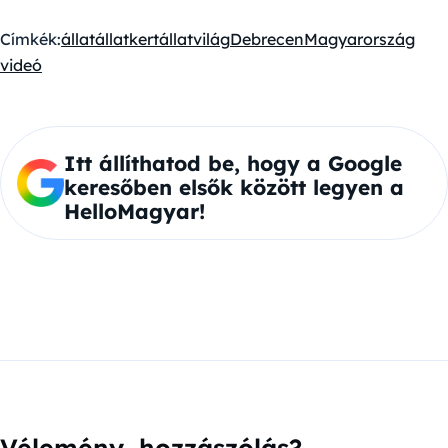
Címkék:
állat
állatkert
állatvilág
Debrecen
Magyarország
videó
Itt állíthatod be, hogy a Google
keresőben elsők között legyen a
HelloMagyar!
Vélemény, hozzászólás?