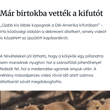
Már birtokba vették a kifutót
„Újabb kis lábak kopognak a Dél-Amerika kifutóban!” –
írta közösségi oldalán a debreceni állatkert, amely videót
is közzétett az újszülött kapibarákról.
A felvételeken jól látható, hogy a kölykök egy pillanatra
sem maradnak nyugton: hol a szárazföldi pihenőhelyet
fedezik fel, hol a medencébe ugranak anyjuk után. A
néhány másodperces videó rövid idő alatt számos
állatbarát szívét megdobogtatta.