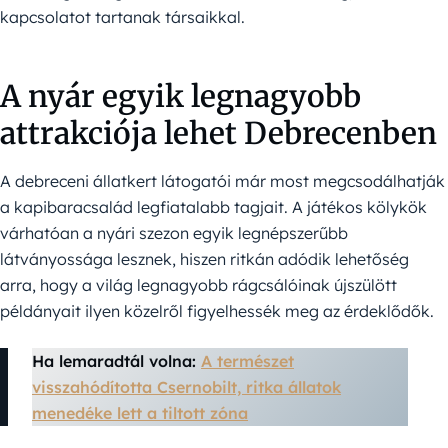
kapcsolatot tartanak társaikkal.
A nyár egyik legnagyobb
attrakciója lehet Debrecenben
A debreceni állatkert látogatói már most megcsodálhatják
a kapibaracsalád legfiatalabb tagjait. A játékos kölykök
várhatóan a nyári szezon egyik legnépszerűbb
látványossága lesznek, hiszen ritkán adódik lehetőség
arra, hogy a világ legnagyobb rágcsálóinak újszülött
példányait ilyen közelről figyelhessék meg az érdeklődők.
Ha lemaradtál volna:
A természet
visszahódította Csernobilt, ritka állatok
menedéke lett a tiltott zóna