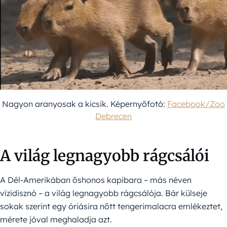
Nagyon aranyosak a kicsik. Képernyőfotó:
Facebook/Zoo
Debrecen
A világ legnagyobb rágcsálói
A Dél-Amerikában őshonos kapibara – más néven
vízidisznó – a világ legnagyobb rágcsálója. Bár külseje
sokak szerint egy óriásira nőtt tengerimalacra emlékeztet,
mérete jóval meghaladja azt.