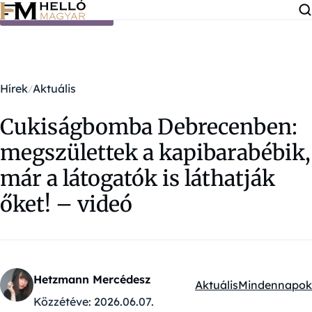
Ugrás a tartalomra
Hírek
Aktuális
Cukiságbomba Debrecenben:
megszülettek a kapibarabébik,
már a látogatók is láthatják
őket! – videó
Hetzmann Mercédesz
Aktuális
Mindennapok
Kategóriák:
Közzétéve:
2026.06.07.