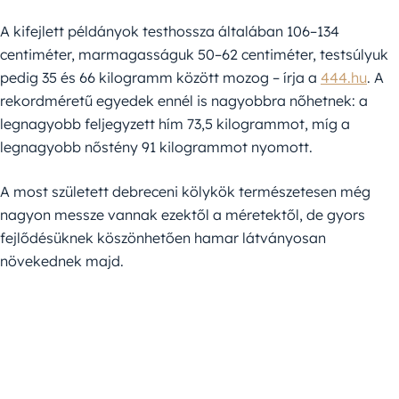
A kifejlett példányok testhossza általában 106–134
centiméter, marmagasságuk 50–62 centiméter, testsúlyuk
pedig 35 és 66 kilogramm között mozog – írja a
444.hu
. A
rekordméretű egyedek ennél is nagyobbra nőhetnek: a
legnagyobb feljegyzett hím 73,5 kilogrammot, míg a
legnagyobb nőstény 91 kilogrammot nyomott.
A most született debreceni kölykök természetesen még
nagyon messze vannak ezektől a méretektől, de gyors
fejlődésüknek köszönhetően hamar látványosan
növekednek majd.