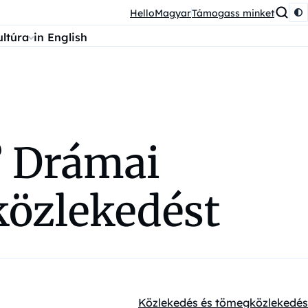
HelloMagyar
Támogass minket
ultúra
in English
? Drámai
közlekedést
Közlekedés és tömegközlekedés