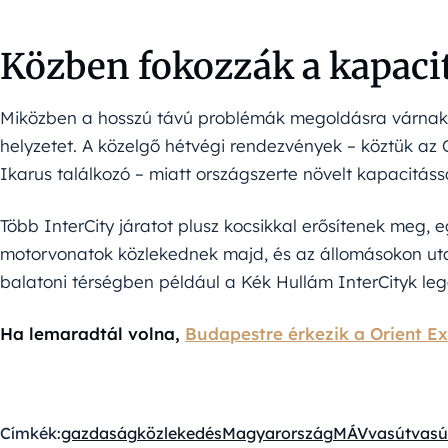
Közben fokozzák a kapaci
Miközben a hosszú távú problémák megoldásra várnak, 
helyzetet. A közelgő hétvégi rendezvények – köztük az 
Ikarus találkozó – miatt országszerte növelt kapacitáss
Több InterCity járatot plusz kocsikkal erősítenek meg,
motorvonatok közlekednek majd, és az állomásokon uta
balatoni térségben például a Kék Hullám InterCityk leg
Ha lemaradtál volna,
Budapestre érkezik a Orient E
Címkék:
gazdaság
közlekedés
Magyarország
MÁV
vasút
vasú