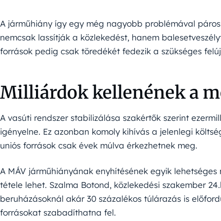
A járműhiány így egy még nagyobb problémával párosul:
nemcsak lassítják a közlekedést, hanem balesetveszélyt i
források pedig csak töredékét fedezik a szükséges felú
Milliárdok kellenének a 
A vasúti rendszer stabilizálása szakértők szerint ezerm
igényelne. Ez azonban komoly kihívás a jelenlegi költs
uniós források csak évek múlva érkezhetnek meg.
A MÁV járműhiányának enyhítésének egyik lehetséges 
tétele lehet. Szalma Botond, közlekedési szakember 24.
beruházásoknál akár 30 százalékos túlárazás is előfordu
forrásokat szabadíthatna fel.