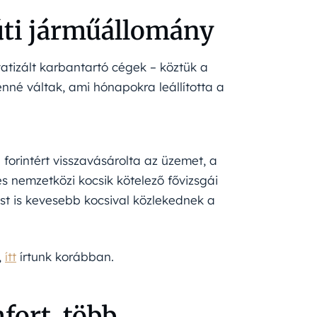
úti járműállomány
tizált karbantartó cégek – köztük a
nné váltak, ami hónapokra leállította a
 forintért visszavásárolta az üzemet, a
és nemzetközi kocsik kötelező fővizsgái
t is kevesebb kocsival közlekednek a
,
ítt
írtunk korábban.
fort, több