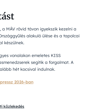
tást
a MÁV rövid távon igyekszik kezelni a
Országgyűlés alakuló ülése és a tapolcai
al készülnek.
 egyes vonalakon emeletes KISS
smenedzserek segítik a forgalmat. A
alább hét kocsival indulnak.
xpressz 2026-ban
ti közlekedés