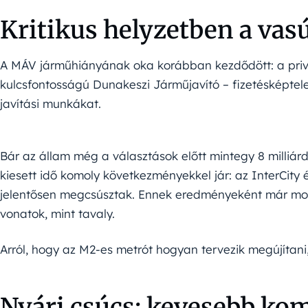
Kritikus helyzetben a vas
A MÁV járműhiányának oka korábban kezdődött: a priva
kulcsfontosságú Dunakeszi Járműjavító – fizetésképtele
javítási munkákat.
Bár az állam még a választások előtt mintegy 8 milliárd
kiesett idő komoly következményekkel jár: az InterCity 
jelentősen megcsúsztak. Ennek eredményeként már mos
vonatok, mint tavaly.
Arról, hogy az M2-es metrót hogyan tervezik megújítani
Nyári csúcs: kevesebb kom