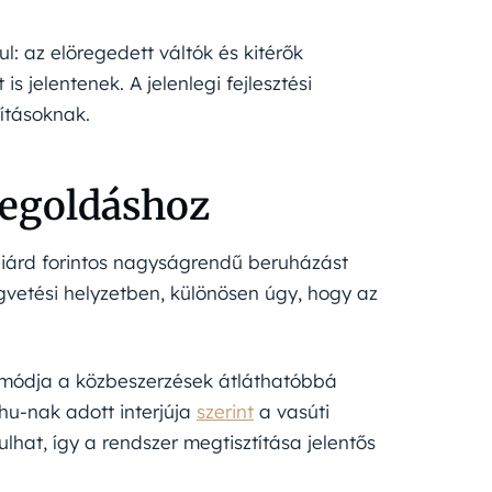
 az elöregedett váltók és kitérők
s jelentenek. A jelenlegi fejlesztési
jításoknak.
megoldáshoz
illiárd forintos nagyságrendű beruházást
égvetési helyzetben, különösen úgy, hogy az
módja a közbeszerzések átláthatóbbá
hu-nak adott interjúja
szerint
a vasúti
lhat, így a rendszer megtisztítása jelentős