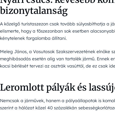
bizonytalanság
A közelgő turistaszezon csak tovább súlyosbíthatja a j
elismerte, hogy a főszezonban sok esetben alacsonyab
kénytelenek forgalomba állítani.
Meleg János, a Vasutasok Szakszervezetének elnöke sz
meghibásodás esetén alig van tartalék jármű. Ennek e
kocsi bérlését tervezi az osztrák vasúttól, de ez csak i
Leromlott pályák és lassú
Nemcsak a járművek, hanem a pályaállapotok is komoly
szerint a hálózat közel 40 százalékán sebességkorlát