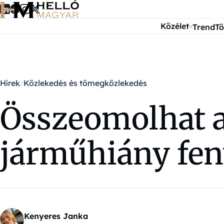
Ugrás a tartalomra
Közélet
Trend
Tö
Hírek
Közlekedés és tömegközlekedés
Összeomolhat 
járműhiány feny
Kenyeres Janka