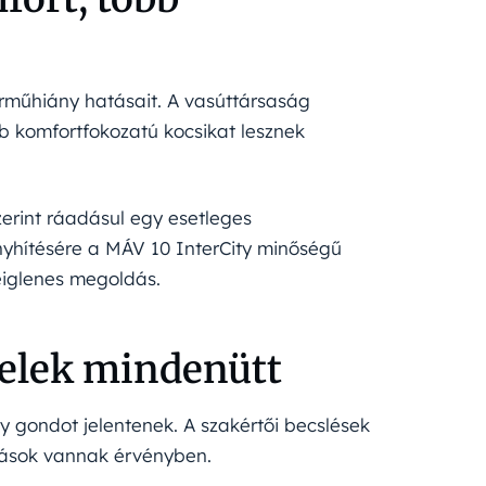
árműhiány hatásait. A vasúttársaság
b komfortfokozatú kocsikat lesznek
erint ráadásul egy esetleges
nyhítésére a MÁV 10 InterCity minőségű
deiglenes megoldás.
jelek mindenütt
 gondot jelentenek. A szakértői becslések
ozások vannak érvényben.