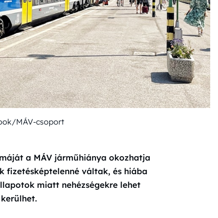
book/MÁV-csoport
émáját a MÁV járműhiánya okozhatja
fizetésképtelenné váltak, és hiába
llapotok miatt nehézségekre lehet
kerülhet.