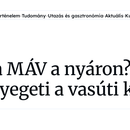
rténelem
Tudomány
Utazás és gasztronómia
Aktuális
K
a MÁV a nyáron
egeti a vasúti 