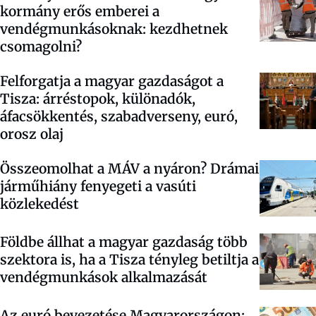
kormány erős emberei a
vendégmunkásoknak: kezdhetnek
csomagolni?
Felforgatja a magyar gazdaságot a
Tisza: árréstopok, különadók,
áfacsökkentés, szabadverseny, euró,
orosz olaj
Összeomolhat a MÁV a nyáron? Drámai
járműhiány fenyegeti a vasúti
közlekedést
Földbe állhat a magyar gazdaság több
szektora is, ha a Tisza tényleg betiltja a
vendégmunkások alkalmazását
Az euró bevezetése Magyarországon: