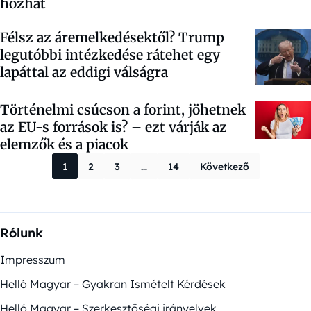
hozhat
Félsz az áremelkedésektől? Trump
legutóbbi intézkedése rátehet egy
lapáttal az eddigi válságra
Történelmi csúcson a forint, jöhetnek
az EU-s források is? – ezt várják az
elemzők és a piacok
Bejegyzések la
1
2
3
…
14
Következő
Rólunk
Impresszum
Helló Magyar – Gyakran Ismételt Kérdések
Helló Magyar – Szerkesztőségi irányelvek