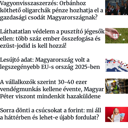
Vagyonvisszaszerzés: Orbánhoz
köthető oligarchák pénze hozhatja el a
gazdasági csodát Magyarországnak?
Láthatatlan védelem a pusztító jégesők
ellen: több száz ember összefogása és
ezüst-jodid is kell hozzá!
Lesújtó adat: Magyarország volt a
legszegényebb EU-s ország 2025-ben
A vállalkozók szerint 30-40 ezer
vendégmunkás kellene évente, Magyar
Péter viszont mindenkit hazaküldene
Sorra dönti a csúcsokat a forint: mi áll
a háttérben és lehet-e újabb fordulat?