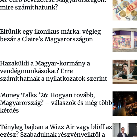
mire számíthatunk?
Eltűnik egy ikonikus márka: végleg
bezár a Claire’s Magyarországon
Hazaküldi a Magyar-kormány a
vendégmunkásokat? Erre
számíthatnak a nyilatkozatok szerint
Money Talks ’26: Hogyan tovább,
Magyarország? – válaszok és még több
kérdés
Tényleg bajban a Wizz Air vagy blöff az
egész? Szabadulnak részvényeiktől a