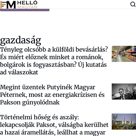
Ugrás a tartalomra
gazdaság
Tényleg olcsóbb a külföldi bevásárlás?
És miért előznek minket a románok,
bolgárok is fogyasztásban? Új kutatás
ad válaszokat
Megint üzentek Putyinék Magyar
Péternek, most az energiakrízisen és
Pakson gúnyolódnak
Történelmi hőség és aszály:
lekapcsolják Paksot, válságba kerülhet
a hazai áramellátás, leállhat a magyar