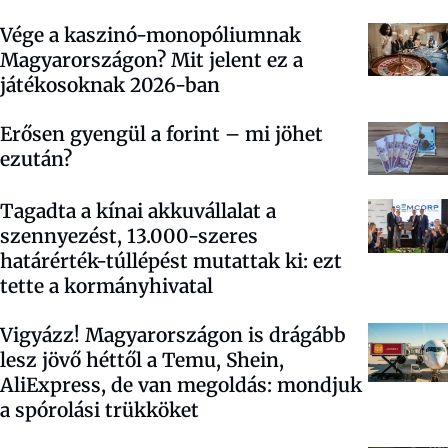
Vége a kaszinó-monopóliumnak
Magyarországon? Mit jelent ez a
játékosoknak 2026-ban
Erősen gyengül a forint – mi jöhet
ezután?
Tagadta a kínai akkuvállalat a
szennyezést, 13.000-szeres
határérték-túllépést mutattak ki: ezt
tette a kormányhivatal
Vigyázz! Magyarországon is drágább
lesz jövő héttől a Temu, Shein,
AliExpress, de van megoldás: mondjuk
a spórolási trükköket