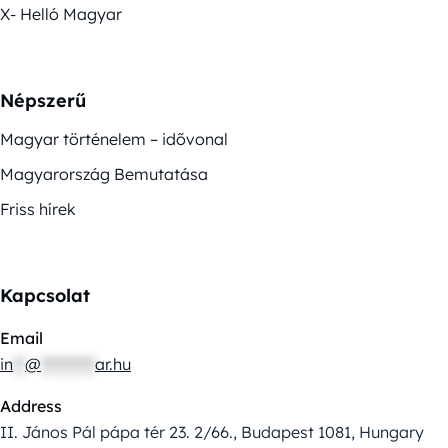
X- Helló Magyar
Népszerű
Magyar történelem – idővonal
Magyarország Bemutatása
Friss hírek
Kapcsolat
Email
in
**
@
*********
ar.hu
Address
II. János Pál pápa tér 23. 2/66., Budapest 1081, Hungary