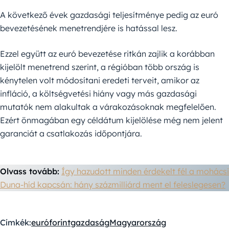
A következő évek gazdasági teljesítménye pedig az euró
bevezetésének menetrendjére is hatással lesz.
Ezzel együtt az euró bevezetése ritkán zajlik a korábban
kijelölt menetrend szerint, a régióban több ország is
kénytelen volt módosítani eredeti terveit, amikor az
infláció, a költségvetési hiány vagy más gazdasági
mutatók nem alakultak a várakozásoknak megfelelően.
Ezért önmagában egy céldátum kijelölése még nem jelent
garanciát a csatlakozás időpontjára.
Olvass tovább:
Így hazudott minden érdekelt fél a mohácsi
Duna-híd kapcsán: hány százmilliárd ment el feleslegesen?
Címkék:
euró
forint
gazdaság
Magyarország