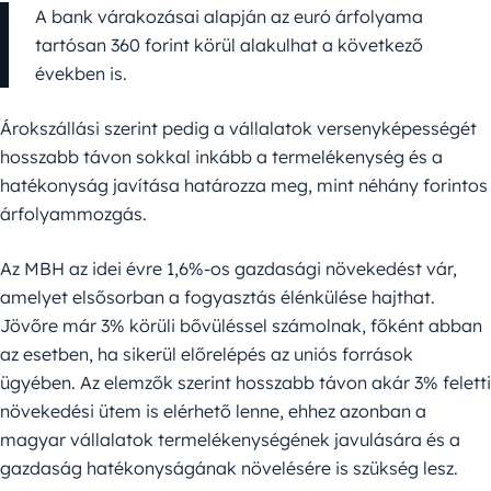
A bank várakozásai alapján az euró árfolyama
tartósan 360 forint körül alakulhat a következő
években is.
Árokszállási szerint pedig a vállalatok versenyképességét
hosszabb távon sokkal inkább a termelékenység és a
hatékonyság javítása határozza meg, mint néhány forintos
árfolyammozgás.
Az MBH az idei évre 1,6%-os gazdasági növekedést vár,
amelyet elsősorban a fogyasztás élénkülése hajthat.
Jövőre már 3% körüli bővüléssel számolnak, főként abban
az esetben, ha sikerül előrelépés az uniós források
ügyében. Az elemzők szerint hosszabb távon akár 3% feletti
növekedési ütem is elérhető lenne, ehhez azonban a
magyar vállalatok termelékenységének javulására és a
gazdaság hatékonyságának növelésére is szükség lesz.