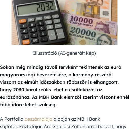
Illusztráció (AI-generált kép)
Sokan még mindig távoli tervként tekintenek az euró
magyarországi bevezetésére, a kormány részéről
viszont az elmúlt időszakban többször is elhangzott,
hogy 2030 körül reális lehet a csatlakozás az
eurózónához. Az MBH Bank elemzői szerint viszont ennél
több időre lehet szükség.
A Portfolio
beszámolója
alapján az MBH Bank
sajtótájékoztatóján Árokszállási Zoltán arról beszélt, hogy