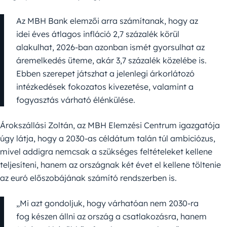
Az MBH Bank elemzői arra számítanak, hogy az
idei éves átlagos infláció 2,7 százalék körül
alakulhat, 2026-ban azonban ismét gyorsulhat az
áremelkedés üteme, akár 3,7 százalék közelébe is.
Ebben szerepet játszhat a jelenlegi árkorlátozó
intézkedések fokozatos kivezetése, valamint a
fogyasztás várható élénkülése.
Árokszállási Zoltán, az MBH Elemzési Centrum igazgatója
úgy látja, hogy a 2030-as céldátum talán túl ambiciózus,
mivel addigra nemcsak a szükséges feltételeket kellene
teljesíteni, hanem az országnak két évet el kellene töltenie
az euró előszobájának számító rendszerben is.
„Mi azt gondoljuk, hogy várhatóan nem 2030-ra
fog készen állni az ország a csatlakozásra, hanem