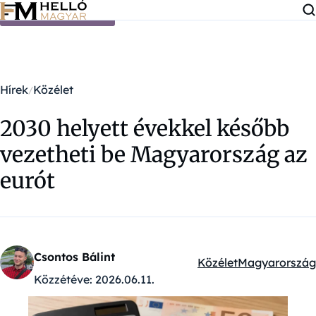
Ugrás a tartalomra
Hírek
Közélet
2030 helyett évekkel később
vezetheti be Magyarország az
eurót
Csontos Bálint
Közélet
Magyarország
Kategóriák:
Közzétéve:
2026.06.11.