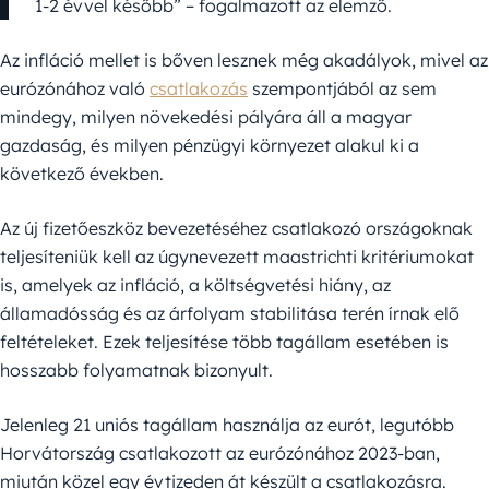
1-2 évvel később” – fogalmazott az elemző.
Az infláció mellet is bőven lesznek még akadályok, mivel az
eurózónához való
csatlakozás
szempontjából az sem
mindegy, milyen növekedési pályára áll a magyar
gazdaság, és milyen pénzügyi környezet alakul ki a
következő években.
Az új fizetőeszköz bevezetéséhez csatlakozó országoknak
teljesíteniük kell az úgynevezett maastrichti kritériumokat
is, amelyek az infláció, a költségvetési hiány, az
államadósság és az árfolyam stabilitása terén írnak elő
feltételeket. Ezek teljesítése több tagállam esetében is
hosszabb folyamatnak bizonyult.
Jelenleg 21 uniós tagállam használja az eurót, legutóbb
Horvátország csatlakozott az eurózónához 2023-ban,
miután közel egy évtizeden át készült a csatlakozásra.