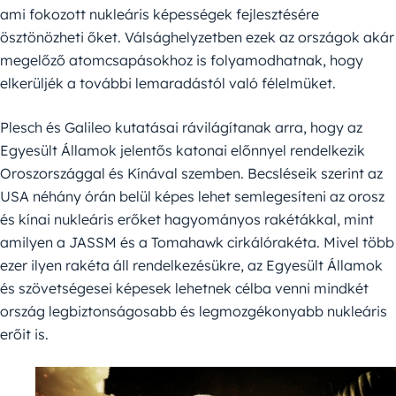
ami fokozott nukleáris képességek fejlesztésére
ösztönözheti őket. Válsághelyzetben ezek az országok akár
megelőző atomcsapásokhoz is folyamodhatnak, hogy
elkerüljék a további lemaradástól való félelmüket.
Plesch és Galileo kutatásai rávilágítanak arra, hogy az
Egyesült Államok jelentős katonai előnnyel rendelkezik
Oroszországgal és Kínával szemben. Becsléseik szerint az
USA néhány órán belül képes lehet semlegesíteni az orosz
és kínai nukleáris erőket hagyományos rakétákkal, mint
amilyen a JASSM és a Tomahawk cirkálórakéta. Mivel több
ezer ilyen rakéta áll rendelkezésükre, az Egyesült Államok
és szövetségesei képesek lehetnek célba venni mindkét
ország legbiztonságosabb és legmozgékonyabb nukleáris
erőit is.