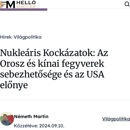
Ugrás a tartalomra
Hírek
Világpolitika
Nukleáris Kockázatok: Az
Orosz és kínai fegyverek
sebezhetősége és az USA
előnye
Németh Martin
Világpolitika
Kategóriák:
Közzétéve:
2024.09.10.