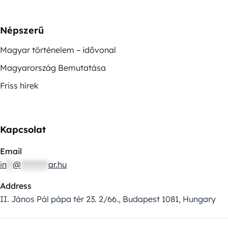
Népszerű
Magyar történelem – idővonal
Magyarország Bemutatása
Friss hírek
Kapcsolat
Email
in
**
@
*********
ar.hu
Address
II. János Pál pápa tér 23. 2/66., Budapest 1081, Hungary