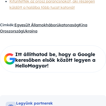
Kitüntették az orosz parancsnokot, aki részegen
küldött a halálba több tucat katonát
Címkék:
Egyesült Államok
háború
katonaság
Kína
Oroszország
Ukrajna
Itt állíthatod be, hogy a Google
keresőben elsők között legyen a
HelloMagyar!
Legyünk partnerek