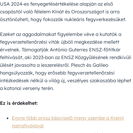
USA 2024-es fenyegetésértékelése alapján az első
csapástól való félelem Kínát és Oroszországot is arra
ösztönözheti, hogy fokozzák nukleáris fegyverkezésüket.
Ezeket az aggodalmakat figyelembe véve a kutatók a
fegyverzetellenőrzési viták újbóli megkezdése mellett
érvelnek. Támogatják António Guterres ENSZ-főtitkár
felhívását, aki 2023-ban az ENSZ Közgyűlésének rendkívüli
ülését javasolta a leszerelésről. Plesch és Galileo
hangsúlyozzák, hogy erősebb fegyverzetellenőrzési
intézkedések nélkül a világ új, veszélyes szakaszába léphet
a katonai verseny terén.
Ez is érdekelhet:
Egyre több orosz képviselő megy szembe a Kreml
narratívájával