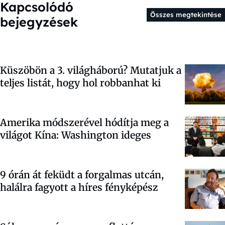
Kapcsolódó
Összes megtekintése
bejegyzések
Küszöbön a 3. világháború? Mutatjuk a
teljes listát, hogy hol robbanhat ki
Amerika módszerével hódítja meg a
világot Kína: Washington ideges
9 órán át feküdt a forgalmas utcán,
halálra fagyott a híres fényképész