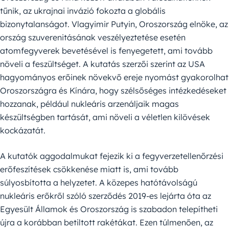
tűnik, az ukrajnai invázió fokozta a globális
bizonytalanságot. Vlagyimir Putyin, Oroszország elnöke, az
ország szuverenitásának veszélyeztetése esetén
atomfegyverek bevetésével is fenyegetett, ami tovább
növeli a feszültséget. A kutatás szerzői szerint az USA
hagyományos erőinek növekvő ereje nyomást gyakorolhat
Oroszországra és Kínára, hogy szélsőséges intézkedéseket
hozzanak, például nukleáris arzenáljaik magas
készültségben tartását, ami növeli a véletlen kilövések
kockázatát.
A kutatók aggodalmukat fejezik ki a fegyverzetellenőrzési
erőfeszítések csökkenése miatt is, ami tovább
súlyosbította a helyzetet. A közepes hatótávolságú
nukleáris erőkről szóló szerződés 2019-es lejárta óta az
Egyesült Államok és Oroszország is szabadon telepítheti
újra a korábban betiltott rakétákat. Ezen túlmenően, az