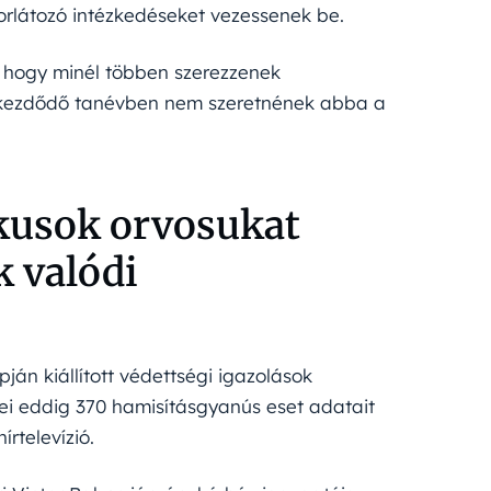
rlátozó intézkedéseket vezessenek be.
t, hogy minél többen szerezzenek
a kezdődő tanévben nem szeretnének abba a
kusok orvosukat
 valódi
án kiállított védettségi igazolások
i eddig 370 hamisításgyanús eset adatait
rtelevízió.