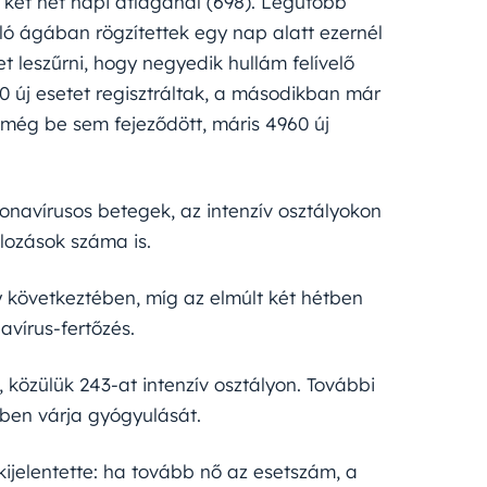
két hét napi átlagánál (698). Legutóbb
ó ágában rögzítettek egy nap alatt ezernél
t leszűrni, hogy negyedik hullám felívelő
 új esetet regisztráltak, a másodikban már
még be sem fejeződött, máris 4960 új
navírusos betegek, az intenzív osztályokon
álozások száma is.
y következtében, míg az elmúlt két hétben
avírus-fertőzés.
közülük 243-at intenzív osztályon. További
sben várja gyógyulását.
ijelentette: ha tovább nő az esetszám, a