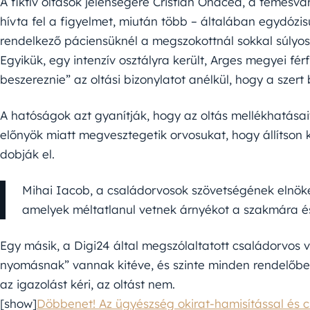
A fiktív oltások jelenségére Cristian Onacea, a temesv
hívta fel a figyelmet, miután több – általában egydózisú
rendelkező páciensüknél a megszokottnál sokkal súlyo
Egyikük, egy intenzív osztályra került, Arges megyei férf
beszereznie” az oltási bizonylatot anélkül, hogy a szert
A hatóságok azt gyanítják, hogy az oltás mellékhatásai
előnyök miatt megvesztegetik orvosukat, hogy állítson k
dobják el.
Mihai Iacob, a családorvosok szövetségének elnöke s
amelyek méltatlanul vetnek árnyékot a szakmára é
Egy másik, a Digi24 által megszólaltatott családorvos 
nyomásnak” vannak kitéve, és szinte minden rendelőbe
az igazolást kéri, az oltást nem.
[show]
Döbbenet! Az ügyészség okirat-hamisítással és 