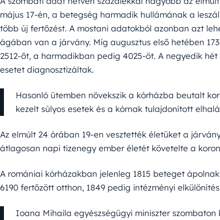
A szombati adat hetven százalékkal nagyobb az elmúlt 
május 17-én, a betegség harmadik hullámának a leszáll
több új fertőzést. A mostani adatokból azonban azt lehe
ágában van a járvány. Míg augusztus első hetében 1730
2512-őt, a harmadikban pedig 4025-öt. A negyedik hét 
esetet diagnosztizáltak.
Hasonló ütemben növekszik a kórházba beutalt koro
kezelt súlyos esetek és a kórnak tulajdonított elhal
Az elmúlt 24 órában 19-en vesztették életüket a járván
átlagosan napi tizenegy ember életét követelte a koron
A romániai kórházakban jelenleg 1815 beteget ápolnak, 
6190 fertőzött otthon, 1849 pedig intézményi elkülöníté
Ioana Mihaila egyészségügyi miniszter szombaton k