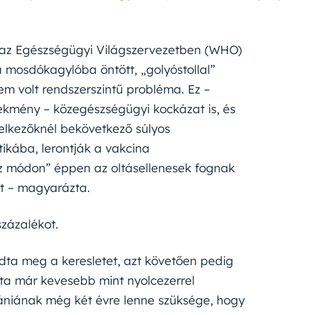
i az Egészségügyi Világszervezetben (WHO)
 mosdókagylóba öntött, „golyóstollal”
 nem volt rendszerszintű probléma. Ez –
ekmény – közegészségügyi kockázat is, és
ndelkezőknél bekövetkező súlyos
ikába, lerontják a vakcina
rz módon” éppen az oltásellenesek fognak
it – magyarázta.
zázalékot.
dta meg a keresletet, azt követően pedig
ta már kevesebb mint nyolcezerrel
niának még két évre lenne szüksége, hogy