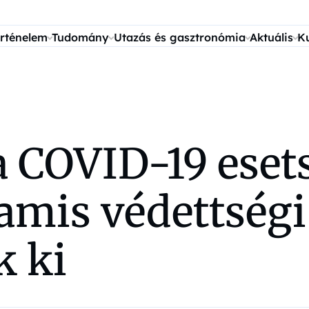
rténelem
Tudomány
Utazás és gasztronómia
Aktuális
K
k a COVID-19 es
mis védettségi
k ki