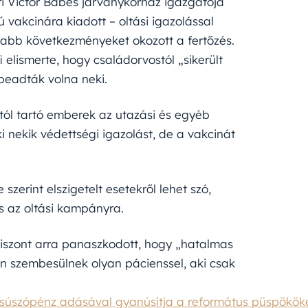
ári Victor Babes járványkórház igazgatója
 vakcinára kiadott – oltási igazolással
sabb következményeket okozott a fertőzés.
i elismerte, hogy családorvostól „sikerült
 beadták volna neki.
tól tartó emberek az utazási és egyéb
i nekik védettségi igazolást, de a vakcinát
zerint elszigetelt esetekről lehet szó,
s az oltási kampányra.
viszont arra panaszkodott, hogy „hatalmas
n szembesülnek olyan pácienssel, aki csak
csúszópénz adásával gyanúsítja a református püspökök