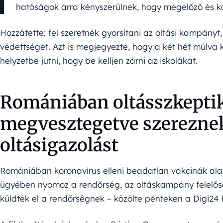
hatóságok arra kényszerülnek, hogy megelőző és ko
Hozzátette: fel szeretnék gyorsítani az oltási kampány
védettséget. Azt is megjegyezte, hogy a két hét múlv
helyzetbe jutni, hogy be kelljen zárni az iskolákat.
Romániában oltásszkepti
megvesztegetve szereznek
oltásigazolást
Romániában koronavírus elleni beadatlan vakcinák alapj
ügyében nyomoz a rendőrség, az oltáskampány felelőse
küldték el a rendőrségnek – közölte pénteken a Digi24 hí