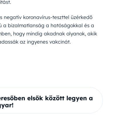
tást.
 negatív koronavírus-teszttel üzérkedő
ú a bizalmatlanság a hatóságokkal és a
zemben, hogy mindig akadnak olyanok, akik
adassák az ingyenes vakcinát.
eresőben elsők között legyen a
yar!