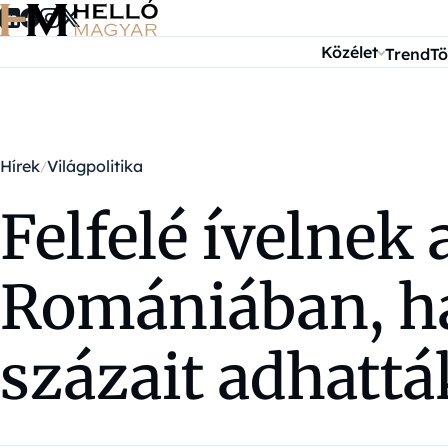
Ugrás a tartalomra
Közélet
Trend
Tö
Hírek
Világpolitika
Felfelé ívelne
Romániában, ha
százait adhattá