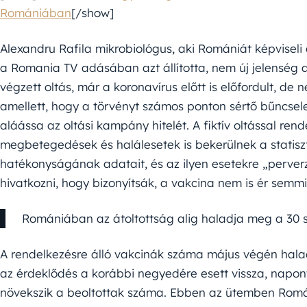
Romániában
[/show]
Alexandru Rafila mikrobiológus, aki Romániát képvisel
a Romania TV adásában azt állította, nem új jelenség a
végzett oltás, már a koronavírus előtt is előfordult, de
amellett, hogy a törvényt számos ponton sértő bűncsel
aláássa az oltási kampány hitelét. A fiktív oltással re
megbetegedések és halálesetek is bekerülnek a statiszt
hatékonyságának adatait, és az ilyen esetekre „perve
hivatkozni, hogy bizonyítsák, a vakcina nem is ér semm
Romániában az átoltottság alig haladja meg a 30 s
A rendelkezésre álló vakcinák száma május végén hala
az érdeklődés a korábbi negyedére esett vissza, napon
növekszik a beoltottak száma. Ebben az ütemben Romá