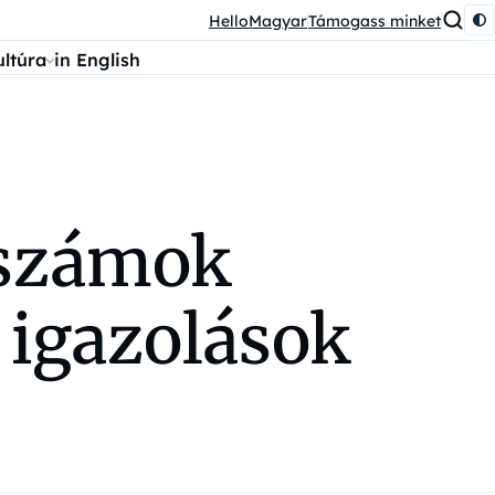
HelloMagyar
Támogass minket
ultúra
in English
etszámok
 igazolások