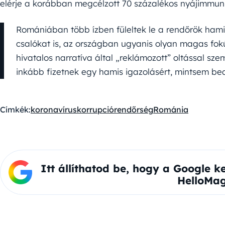
elérje a korábban megcélzott 70 százalékos nyájimmuni
Romániában több ízben füleltek le a rendőrök hamis
csalókat is, az országban ugyanis olyan magas fok
hivatalos narratíva által „reklámozott” oltással s
inkább fizetnek egy hamis igazolásért, mintsem be
Címkék:
koronavírus
korrupció
rendőrség
Románia
Itt állíthatod be, hogy a Google k
HelloMag