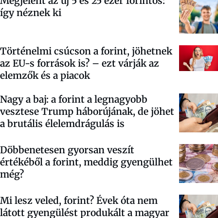
Megjelent az új 5 és 25 ezer forintos:
így néznek ki
Történelmi csúcson a forint, jöhetnek
az EU-s források is? – ezt várják az
elemzők és a piacok
Nagy a baj: a forint a legnagyobb
vesztese Trump háborújának, de jöhet
a brutális élelemdrágulás is
Döbbenetesen gyorsan veszít
értékéből a forint, meddig gyengülhet
még?
Mi lesz veled, forint? Évek óta nem
látott gyengülést produkált a magyar