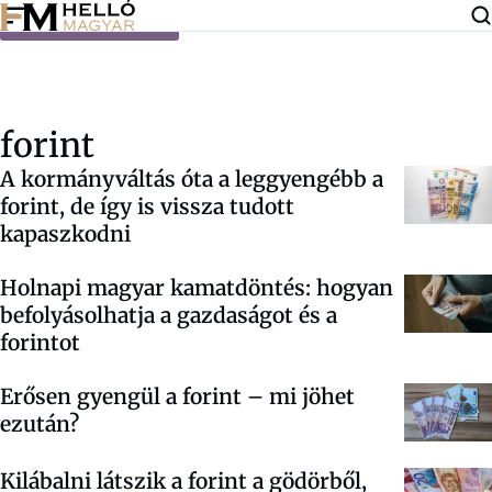
Ugrás a tartalomra
forint
A kormányváltás óta a leggyengébb a
forint, de így is vissza tudott
kapaszkodni
Holnapi magyar kamatdöntés: hogyan
befolyásolhatja a gazdaságot és a
forintot
Erősen gyengül a forint – mi jöhet
ezután?
Kilábalni látszik a forint a gödörből,