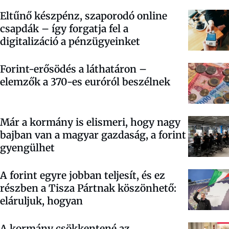
Eltűnő készpénz, szaporodó online
csapdák – így forgatja fel a
digitalizáció a pénzügyeinket
Forint-erősödés a láthatáron –
elemzők a 370-es euróról beszélnek
Már a kormány is elismeri, hogy nagy
bajban van a magyar gazdaság, a forint
gyengülhet
A forint egyre jobban teljesít, és ez
részben a Tisza Pártnak köszönhető:
eláruljuk, hogyan
A kormány csökkentené az