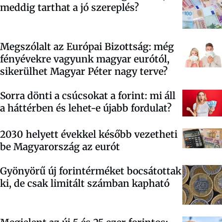
meddig tarthat a jó szereplés?
Megszólalt az Európai Bizottság: még
fényévekre vagyunk magyar eurótól,
sikerülhet Magyar Péter nagy terve?
Sorra dönti a csúcsokat a forint: mi áll
a háttérben és lehet-e újabb fordulat?
2030 helyett évekkel később vezetheti
be Magyarország az eurót
Gyönyörű új forintérméket bocsátottak
ki, de csak limitált számban kapható