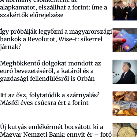
alapkamatot, elszállhat a forint: íme a
szakértők előrejelzése
Így próbálják legyőzni a magyarországi
bankok a Revolutot, Wise-t: sikerrel
járnak?
Meghökkentő dolgokat mondott az
euró bevezetéséről, a katáról és a
gazdasági fellendülésről is Orbán
Itt az ősz, folytatódik a szárnyalás?
Másfél éves csúcsra ért a forint
Új kutyás emlékérmét bocsátott ki a
Magyar Nemzeti Bank: ennyit ér – fotó