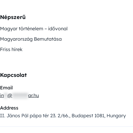
Népszerű
Magyar történelem – idővonal
Magyarország Bemutatása
Friss hírek
Kapcsolat
Email
in
**
@
*********
ar.hu
Address
II. János Pál pápa tér 23. 2/66., Budapest 1081, Hungary