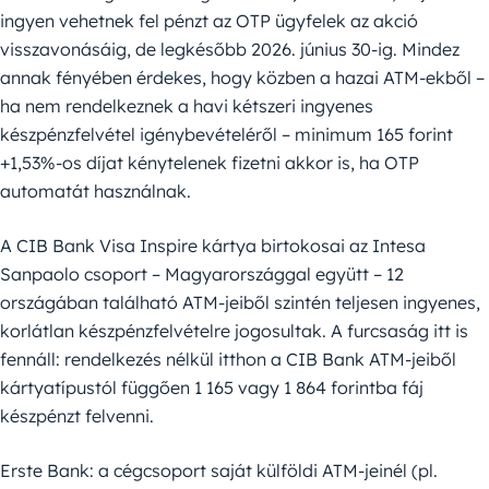
ingyen vehetnek fel pénzt az OTP ügyfelek az akció
visszavonásáig, de legkésőbb 2026. június 30-ig. Mindez
annak fényében érdekes, hogy közben a hazai ATM-ekből –
ha nem rendelkeznek a havi kétszeri ingyenes
készpénzfelvétel igénybevételéről – minimum 165 forint
+1,53%-os díjat kénytelenek fizetni akkor is, ha OTP
automatát használnak.
A CIB Bank Visa Inspire kártya birtokosai az Intesa
Sanpaolo csoport – Magyarországgal együtt – 12
országában található ATM-jeiből szintén teljesen ingyenes,
korlátlan készpénzfelvételre jogosultak. A furcsaság itt is
fennáll: rendelkezés nélkül itthon a CIB Bank ATM-jeiből
kártyatípustól függően 1 165 vagy 1 864 forintba fáj
készpénzt felvenni.
Erste Bank: a cégcsoport saját külföldi ATM-jeinél (pl.