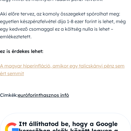
Aki előre tervez, az komoly összegeket spórolhat meg:
egyetlen készpénzfelvétel díja 1-8 ezer forint is lehet, még
egy kedvező csomaggal ez a költség nulla is lehet –
emlékeztetett.
ez is érdekes lehet:
A magyar hiperinfláció, amikor egy talicskányi pénz sem
ért semmit
Címkék:
euró
forint
hasznos infó
Itt állíthatod be, hogy a Google
keresőben elsők között legyen a