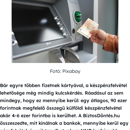
Fotó: Pixabay
Bár egyre többen fizetnek kártyával, a készpénzfelvétel
lehetősége még mindig kulcskérdés. Ráadásul az sem
mindegy, hogy ez mennyibe kerül: egy átlagos, 90 ezer
forintnak megfelelő összegű külföldi készpénzfelvétel
akár 4-6 ezer forintba is kerülhet. A BiztosDöntés.hu
összeszedte, mit kínálnak a bankok, mennyibe kerül egy