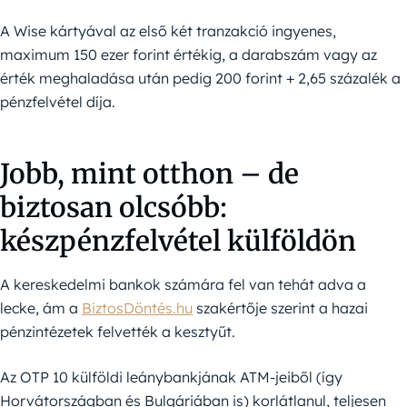
A Wise kártyával az első két tranzakció ingyenes,
maximum 150 ezer forint értékig, a darabszám vagy az
érték meghaladása után pedig 200 forint + 2,65 százalék a
pénzfelvétel díja.
Jobb, mint otthon – de
biztosan olcsóbb:
készpénzfelvétel külföldön
A kereskedelmi bankok számára fel van tehát adva a
lecke, ám a
BiztosDöntés.hu
szakértője szerint a hazai
pénzintézetek felvették a kesztyűt.
Az OTP 10 külföldi leánybankjának ATM-jeiből (így
Horvátországban és Bulgáriában is) korlátlanul, teljesen