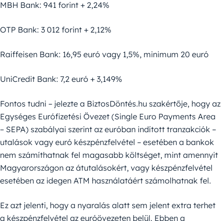
MBH Bank: 941 forint + 2,24%
OTP Bank: 3 012 forint + 2,12%
Raiffeisen Bank: 16,95 euró vagy 1,5%, minimum 20 euró
UniCredit Bank: 7,2 euró + 3,149%
Fontos tudni – jelezte a BiztosDöntés.hu szakértője, hogy az
Egységes Eurófizetési Övezet (Single Euro Payments Area
– SEPA) szabályai szerint az euróban indított tranzakciók –
utalások vagy euró készpénzfelvétel – esetében a bankok
nem számíthatnak fel magasabb költséget, mint amennyit
Magyarországon az átutalásokért, vagy készpénzfelvétel
esetében az idegen ATM használatáért számolhatnak fel.
Ez azt jelenti, hogy a nyaralás alatt sem jelent extra terhet
a készpénzfelvétel az euróövezeten belül. Ebben a