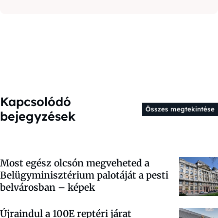
Kapcsolódó
Összes megtekintése
bejegyzések
Most egész olcsón megveheted a
Belügyminisztérium palotáját a pesti
belvárosban – képek
Újraindul a 100E reptéri járat