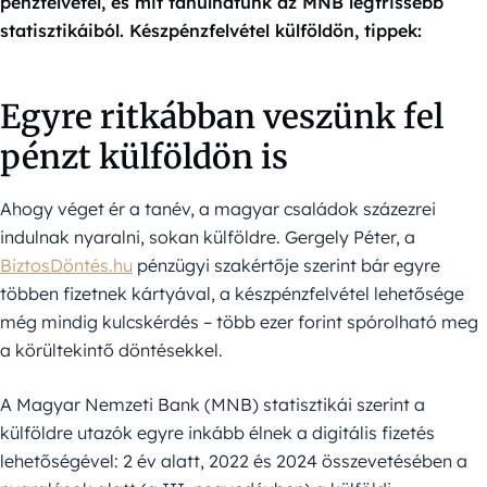
pénzfelvétel, és mit tanulhatunk az MNB legfrissebb
statisztikáiból. Készpénzfelvétel külföldön, tippek:
Egyre ritkábban veszünk fel
pénzt külföldön is
Ahogy véget ér a tanév, a magyar családok százezrei
indulnak nyaralni, sokan külföldre. Gergely Péter, a
BiztosDöntés.hu
pénzügyi szakértője szerint bár egyre
többen fizetnek kártyával, a készpénzfelvétel lehetősége
még mindig kulcskérdés – több ezer forint spórolható meg
a körültekintő döntésekkel.
A Magyar Nemzeti Bank (MNB) statisztikái szerint a
külföldre utazók egyre inkább élnek a digitális fizetés
lehetőségével: 2 év alatt, 2022 és 2024 összevetésében a