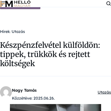
Ugrás a tartalomra
Hírek
Utazás
Készpénzfelvétel külföldön:
tippek, trükkök és rejtett
költségek
Nagy Tamás
Utazás
Kategó
Közzétéve:
2025.06.26.