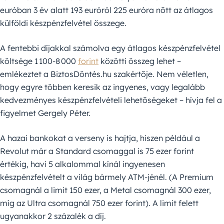
euróban 3 év alatt 193 euróról 225 euróra nőtt az átlagos
külföldi készpénzfelvétel összege.
A fentebbi díjakkal számolva egy átlagos készpénzfelvétel
költsége 1 100-8 000
forint
közötti összeg lehet –
emlékeztet a BiztosDöntés.hu szakértője. Nem véletlen,
hogy egyre többen keresik az ingyenes, vagy legalább
kedvezményes készpénzfelvételi lehetőségeket – hívja fel a
figyelmet Gergely Péter.
A hazai bankokat a verseny is hajtja, hiszen például a
Revolut már a Standard csomaggal is 75 ezer forint
értékig, havi 5 alkalommal kínál ingyenesen
készpénzfelvételt a világ bármely ATM-jénél. (A Premium
csomagnál a limit 150 ezer, a Metal csomagnál 300 ezer,
míg az Ultra csomagnál 750 ezer forint). A limit felett
ugyanakkor 2 százalék a díj.