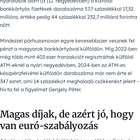
nyaralások alatt (a III. negyedévben) a külföldi
bankkártyás fizetések darabszáma 57,7 százalékkal 17,32
millióra, értéke pedig 44 százalékkal 232,7 milliárd forintra
nőtt.
Mindezzel párhuzamosan egyre kevesebbszer vesznek fel
pénzt a magyarok bankkártyával külföldön. Míg 2022-ben
még több mint 403 ezer tranzakciót regisztráltak külföldi
ATM-eknél a nyári negyedévben, 2024-ben az ATM-es
készpénzfelvétel külföldön darabszáma már nem érte el
347 ezret, ami 14 százalékot meghaladó csökkenést jelent –
hívta fel a figyelmet Gergely Péter.
Magas díjak, de azért jó, hogy
van euró-szabályozás