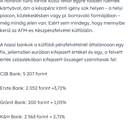
A határon túlra tartók közül tehát egyre többen fizetnek
kártyával, ám a készpénz iránti igény sok helyen – a helyi
piacon, közlekedésben vagy pl. borravaló formájában –
még mindig jelen van. Ezért sem mindegy, hogy mennyibe
kerül az ATM-es Készpénzfelvétel külföldön.
A hazai bankok a külföldi pénzfelvételnél általánosan egy
fix, jellemzően euróban kifejezett értéket és egy, a felvett
érték százalékában kifejezett összeget számítanak fel:
CIB Bank: 5 207 forint
Erste Bank: 2 052 forint +3,72%
Gránit Bank: 200 forint + 1,05%
K&H Bank: 2 563 forint + 2,71%