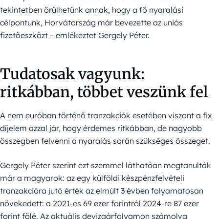
tekintetben örülhetünk annak, hogy a fő nyaralási
célpontunk, Horvátország már bevezette az uniós
fizetőeszközt – emlékeztet Gergely Péter.
Tudatosak vagyunk:
ritkábban, többet veszünk fel
A nem euróban történő tranzakciók esetében viszont a fix
díjelem azzal jár, hogy érdemes ritkábban, de nagyobb
összegben felvenni a nyaralás során szükséges összeget.
Gergely Péter szerint ezt szemmel láthatóan megtanulták
már a magyarok: az egy külföldi készpénzfelvételi
tranzakcióra jutó érték az elmúlt 3 évben folyamatosan
növekedett: a 2021-es 69 ezer forintról 2024-re 87 ezer
forint fölé. Az aktuális devizaárfolyamon számolva